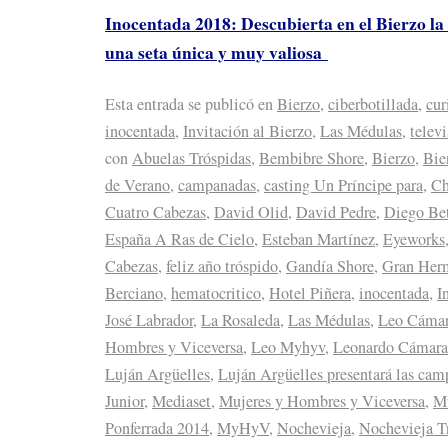
Inocentada 2018: Descubierta en el Bierzo la
una seta única y muy valiosa
Esta entrada se publicó en
Bierzo
,
ciberbotillada
,
cur
inocentada
,
Invitación al Bierzo
,
Las Médulas
,
telev
con
Abuelas Tróspidas
,
Bembibre Shore
,
Bierzo
,
Bie
de Verano
,
campanadas
,
casting Un Príncipe para
,
Ch
Cuatro Cabezas
,
David Olid
,
David Pedre
,
Diego Be
España A Ras de Cielo
,
Esteban Martínez
,
Eyeworks
Cabezas
,
feliz año tróspido
,
Gandía Shore
,
Gran Her
Berciano
,
hematocritico
,
Hotel Piñera
,
inocentada
,
I
José Labrador
,
La Rosaleda
,
Las Médulas
,
Leo Cáma
Hombres y Viceversa
,
Leo Myhyv
,
Leonardo Cámara
Luján Argüelles
,
Luján Argüelles presentará las ca
Junior
,
Mediaset
,
Mujeres y Hombres y Viceversa
,
Mu
Ponferrada 2014
,
MyHyV
,
Nochevieja
,
Nochevieja T