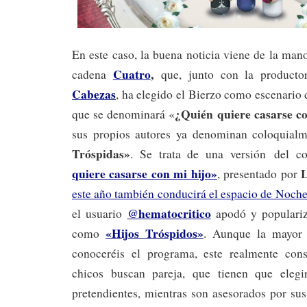
En este caso, la buena noticia viene de la ma
Cuatro
,
cadena
que, junto con la product
Cabezas
, ha elegido el Bierzo como escenario
¿Quién quiere casarse c
que se denominará «
sus propios autores ya denominan coloquial
Tróspidas»
. Se trata de una versión
del c
quiere casarse con mi hijo»
, presentado por
este año también conducirá el espacio de Noche
@hematocritico
el usuario
apodó y populariz
«Hijos Tróspidos»
como
. Aunque la mayor 
conoceréis el programa, este realmente cons
chicos buscan pareja, que tienen que eleg
pretendientes, mientras son asesorados por sus