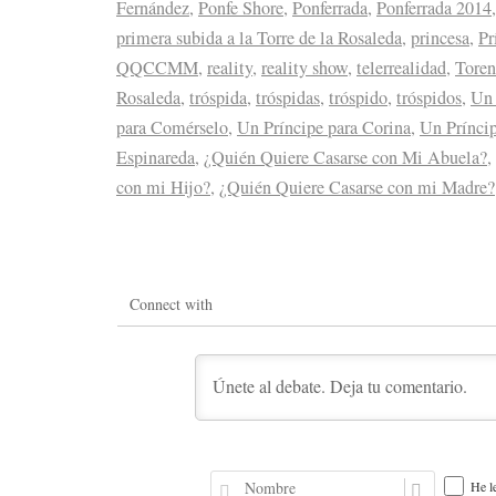
Fernández
,
Ponfe Shore
,
Ponferrada
,
Ponferrada 2014
primera subida a la Torre de la Rosaleda
,
princesa
,
Pr
QQCCMM
,
reality
,
reality show
,
telerrealidad
,
Toren
Rosaleda
,
tróspida
,
tróspidas
,
tróspido
,
tróspidos
,
Un 
para Comérselo
,
Un Príncipe para Corina
,
Un Príncip
Espinareda
,
¿Quién Quiere Casarse con Mi Abuela?
,
con mi Hijo?
,
¿Quién Quiere Casarse con mi Madre?
Connect with
N
He l