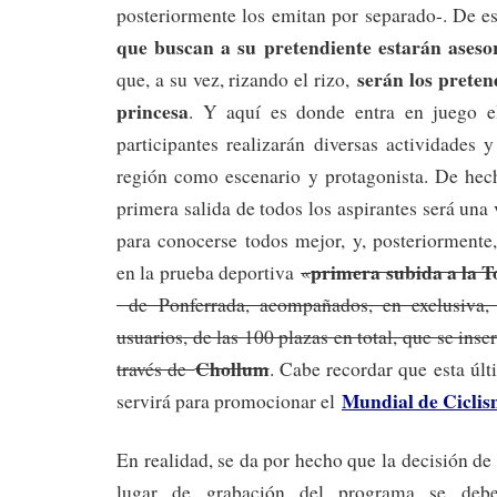
posteriormente los emitan por separado-. De e
que buscan a su pretendiente estarán aseso
serán los preten
que, a su vez, rizando el rizo,
princesa
. Y aquí es donde entra en juego 
participantes realizarán diversas actividades 
región como escenario y protagonista. De hec
primera salida de todos los aspirantes será una 
para conocerse todos mejor, y, posteriormente
primera subida a la T
en la prueba deportiva
«
de Ponferrada, acompañados, en exclusiva,
usuarios, de las 100 plazas en total, que se inscr
Chollum
través de
. Cabe recordar que esta últ
Mundial de Ciclis
servirá para promocionar el
En realidad, se da por hecho que la decisión de 
lugar de grabación del programa se debe