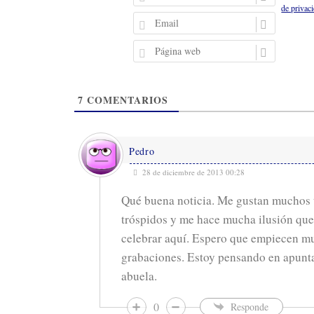
o
de privac
m
E
b
m
r
a
P
e
i
á
l
g
i
7
COMENTARIOS
n
a
w
e
Pedro
b
28 de diciembre de 2013 00:28
Qué buena noticia. Me gustan muchos 
tróspidos y me hace mucha ilusión que
celebrar aquí. Espero que empiecen mu
grabaciones. Estoy pensando en apunta
abuela.
0
Responde