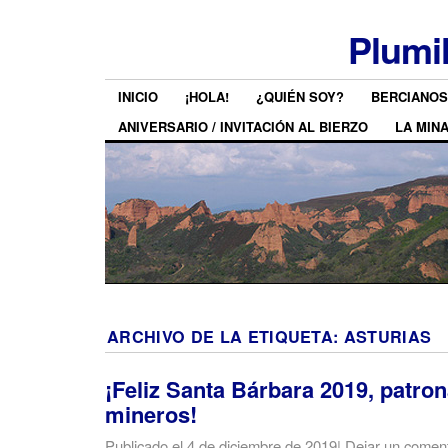
Plumi
INICIO
¡HOLA!
¿QUIÉN SOY?
BERCIANOS
ANIVERSARIO / INVITACIÓN AL BIERZO
LA MIN
ARCHIVO DE LA ETIQUETA:
ASTURIAS
¡Feliz Santa Bárbara 2019, patron
mineros!
Publicado el
4 de diciembre de 2019
|
Dejar un coment