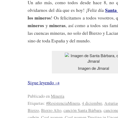
Un año más, como todos desde hace 8, no 
Santa
olvidarnos del día que es hoy! ¡Feliz día
los mineros
! Os felicitamos a todos vosotros, q
mineros
mineras
y
, así como a todos sus fami
las cuencas mineras, no solo del Bierzo y Lacia
sino de toda España y del mundo.
Imagen de Jlmaral
Sigue leyendo
→
Publicado en
Minería
Etiquetas:
#ResistenciaMinera
,
4 diciembre
,
Asturia
Bierzo
,
Bierzo Alto
,
canción Santa Bárbara
,
cancione
carbón
,
Coal women
,
Coal women Trusting in Uncer