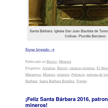
Santa Bárbara. Iglesia San Juan Bautista de Tore
Colinas -Plumilla Berciano-
Sigue leyendo
→
Publicado en
Bierzo
,
Minería
Etiquetas:
Asturias
,
Bierzo
,
cuencas mineras
,
El Bie
Matarrosa
,
Minería
,
mineros
,
Palencia
,
patrona de lo
Barbara
,
Santa Bárbara Bendita
,
Toreno
¡Feliz Santa Bárbara 2016, patron
mineros!