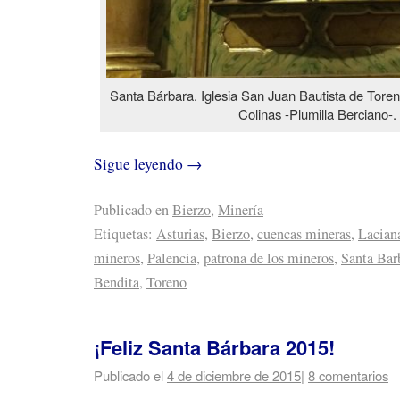
Santa Bárbara. Iglesia San Juan Bautista de Tore
Colinas -Plumilla Berciano-.
Sigue leyendo
→
Publicado en
Bierzo
,
Minería
Etiquetas:
Asturias
,
Bierzo
,
cuencas mineras
,
Lacian
mineros
,
Palencia
,
patrona de los mineros
,
Santa Bar
Bendita
,
Toreno
¡Feliz Santa Bárbara 2015!
Publicado el
4 de diciembre de 2015
|
8 comentarios