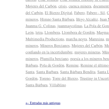
Mujeres del Carbón
,
crisis
,
cuenca minera
,
document
del Carbón
,
El Bierzo Digital
,
Fabero
,
Fabero - Sil
,
G
mineros
,
Himno Santa Bárbara
,
Iñigo Alcañiz
,
Juan 
Juanma G. Colinas
,
juanmagcolinas
,
La Pola de Gor
León
,
letra
,
Llombera
,
Llombera de Gordón
,
Magma 
Multimedia Productions
,
marcha negra
,
Maruxina
,
m
mineros
,
Mineros Bercianos
,
Mujeres del Carbón
,
Mu
confiando en la incertidumbre
,
mujeres mineras
,
Mús
mineros
,
Plumilla berciano
,
poesía a los mineros ber
Bárbara
,
Pola de Gordón
,
Remine
,
Remine el último
Santa
,
Santa Barbara
,
Santa Bárbara Bendita
,
Santa 
Gordón
,
Toreno
,
Torre del Bierzo
,
Trusting in Uncert
Santa Bárbara
,
Villablino
←
Entradas más antiguas