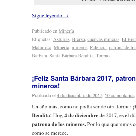
Sigue leyendo
→
Publicado en
Minería
Etiquetas:
Asturias
,
Bierzo
,
cuencas mineras
,
El Bie
Matarrosa
,
Minería
,
mineros
,
Palencia
,
patrona de lo
Barbara
,
Santa Bárbara Bendita
,
Toreno
¡Feliz Santa Bárbara 2017, patron
mineros!
Publicado el
4 de diciembre de 2017
|
10 comentarios
¡
Un año más, como no podía ser de otra forma:
Bendita!
4 de diciembre
Hoy,
de 2017, es el dí
patrona de los mineros.
Por lo que queremos c
como se merece.