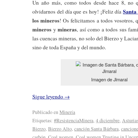
Un año más, como todos desde hace 8, no 
Santa
olvidarnos del día que es hoy! ¡Feliz día
los mineros
! Os felicitamos a todos vosotros, q
mineros
mineras
y
, así como a todos sus fami
las cuencas mineras, no solo del Bierzo y Lacia
sino de toda España y del mundo.
Imagen de Jlmaral
Sigue leyendo
→
Publicado en
Minería
Etiquetas:
#ResistenciaMinera
,
4 diciembre
,
Asturia
Bierzo
,
Bierzo Alto
,
canción Santa Bárbara
,
cancione
carbón
,
Coal women
,
Coal women Trusting in Uncer