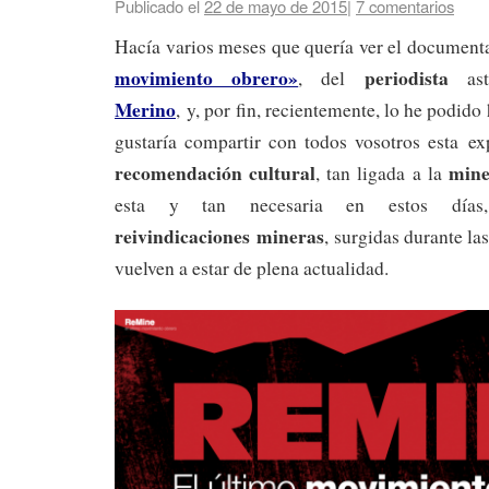
Publicado el
22 de mayo de 2015
|
7 comentarios
Hacía varios meses que quería ver el documenta
movimiento obrero»
periodista
, del
as
Merino
,
y, por fin, recientemente, lo he podido 
gustaría compartir con todos vosotros esta ex
recomendación cultural
mine
, tan ligada a la
esta y tan necesaria en estos días
reivindicaciones
mineras
, surgidas durante la
vuelven a estar de plena actualidad.