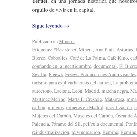
Teruel
, en una jornada histórica que nosotro
orgullo de vivir en la capital.
Sigue leyendo
→
Publicado en
Minería
Etiquetas:
#ResistenciaMinera
,
Ana Pfaff
,
Asturias
,
Bierzo
,
Caboalles
,
Café de La Palma
,
Café Kino
,
car
confiando en la incertidumbre
,
documental
,
El Bierz
Sevilla
,
Freews
,
Freews Producciones Audiovisuales
turismo para explicarla crisis del carbón
,
La problemá
autóctono
,
Laciana
,
León
,
Madrid
,
marcha negra
,
Ma
Martínez Merino
,
Marta F. Crestelo
,
Matarrosa
,
mina
carbón
,
mineros
,
mineros en Madrid
,
movilización
,
m
Mujeres del Carbón
,
Muyeres del Carbón
,
Óscar de Á
Palencia
,
Páramo del Sil
,
película documental
,
Ponfe
reindustrialización
,
reivindicación
,
Remine
,
Remine 