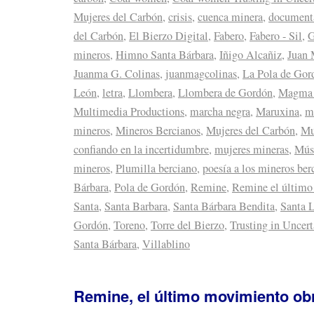
Mujeres del Carbón
,
crisis
,
cuenca minera
,
document
del Carbón
,
El Bierzo Digital
,
Fabero
,
Fabero - Sil
,
G
mineros
,
Himno Santa Bárbara
,
Iñigo Alcañiz
,
Juan 
Juanma G. Colinas
,
juanmagcolinas
,
La Pola de Gor
León
,
letra
,
Llombera
,
Llombera de Gordón
,
Magma 
Multimedia Productions
,
marcha negra
,
Maruxina
,
m
mineros
,
Mineros Bercianos
,
Mujeres del Carbón
,
Mu
confiando en la incertidumbre
,
mujeres mineras
,
Mús
mineros
,
Plumilla berciano
,
poesía a los mineros ber
Bárbara
,
Pola de Gordón
,
Remine
,
Remine el último
Santa
,
Santa Barbara
,
Santa Bárbara Bendita
,
Santa 
Gordón
,
Toreno
,
Torre del Bierzo
,
Trusting in Uncert
Santa Bárbara
,
Villablino
Remine, el último movimiento ob