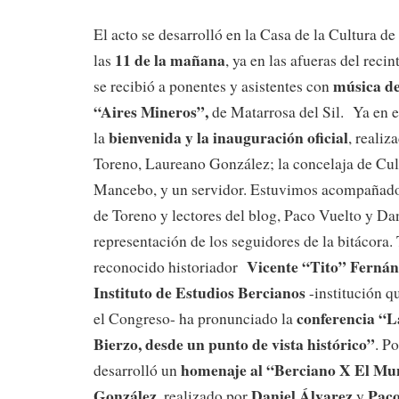
El acto se desarrolló en la Casa de la Cultura 
11 de la mañana
las
, ya en las afueras del recin
música de
se recibió a ponentes y asistentes con
“Aires Mineros”,
de Matarrosa del Sil. Ya en el
bienvenida y la inauguración oficial
la
, realiz
Toreno, Laureano González; la concelaja de Cu
Mancebo, y un servidor. Estuvimos acompañado
de Toreno y lectores del blog, Paco Vuelto y Da
representación de los seguidores de la bitácora. T
Vicente “Tito” Ferná
reconocido historiador
Instituto de Estudios Bercianos
-institución q
conferencia “L
el Congreso- ha pronunciado la
Bierzo, desde un punto de vista histórico”
. P
homenaje al “Berciano X El Mu
desarrolló un
González,
Daniel Álvarez
Paco
realizado por
y