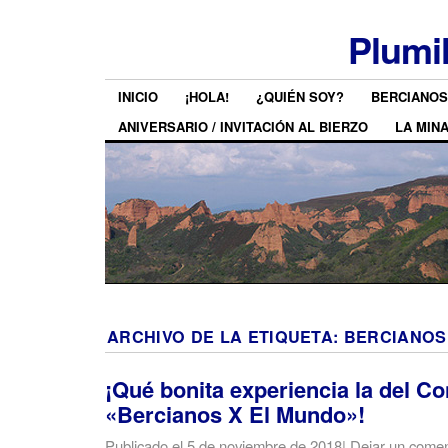
Plumi
INICIO
¡HOLA!
¿QUIÉN SOY?
BERCIANOS
ANIVERSARIO / INVITACIÓN AL BIERZO
LA MIN
ARCHIVO DE LA ETIQUETA:
BERCIANOS
¡Qué bonita experiencia la del C
«Bercianos X El Mundo»!
Publicado el
5 de noviembre de 2018
|
Dejar un comen