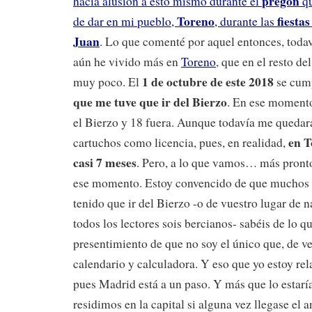
pregón
hacía alusión a esto mismo durante el
qu
Toreno
fiesta
de dar en mi pueblo,
, durante las
Juan
. Lo que comenté por aquel entonces, todav
aún he vivido más en
Toreno
, que en el resto d
1 de octubre de este 2018
muy poco. El
se cum
que me tuve que ir del Bierzo
. En ese momento
el Bierzo y 18 fuera. Aunque todavía me queda
en T
cartuchos como licencia, pues, en realidad,
casi 7 meses
. Pero, a lo que vamos… más pronto
ese momento. Estoy convencido de que muchos d
tenido que ir del Bierzo -o de vuestro lugar de 
todos los lectores sois bercianos- sabéis de lo q
presentimiento de que no soy el único que, de ve
calendario y calculadora. Y eso que yo estoy rel
pues Madrid está a un paso. Y más que lo estar
residimos en la capital si alguna vez llegase el