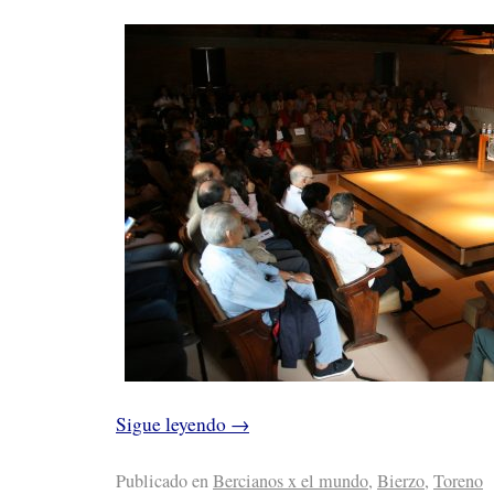
Sigue leyendo
→
Publicado en
Bercianos x el mundo
,
Bierzo
,
Toreno