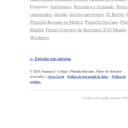
Juan Manuel González Colinas
,
Juanma G. Colinas
,
Etiquetas:
Aniversario
,
Bercianos x el mundo
,
Bierz
cumpleaños
,
década
,
décimo aniversario
,
El Bierzo
,
Plumilla Beciano en Madrid
,
Plumilla berciano
,
Plum
Madrid
,
Primer Congreso de Bercianos X El Mundo
Wordpress
←
Entradas más antiguas
© 2020. Juanma G. Colinas / Plumilla Berciano. Todos los derechos
reservados. |
Aviso Legal
–
Política de privacidad de datos
–
Política de
cookies.
Creado con orgullo gracias a Wo