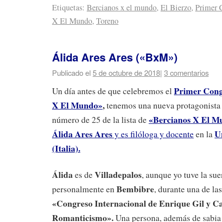
Etiquetas:
Bercianos x el mundo
,
El Bierzo
,
Primer 
X El Mundo
,
Toreno
Álida Ares Ares («BxM»)
Publicado el
5 de octubre de 2018
|
3 comentarios
Primer Cong
Un día antes de que celebremos el
X El Mundo»
,
tenemos una nueva protagonista 
«Bercianos X El M
número de 25 de la lista de
Álida Ares Ares
U
y es filóloga y docente
en la
(Italia).
Álida
Villadepalos
es de
, aunque yo tuve la sue
Bembibre
personalmente en
, durante una de la
«Congreso Internacional de Enrique Gil y Ca
Romanticismo».
Una persona, además de sabia 