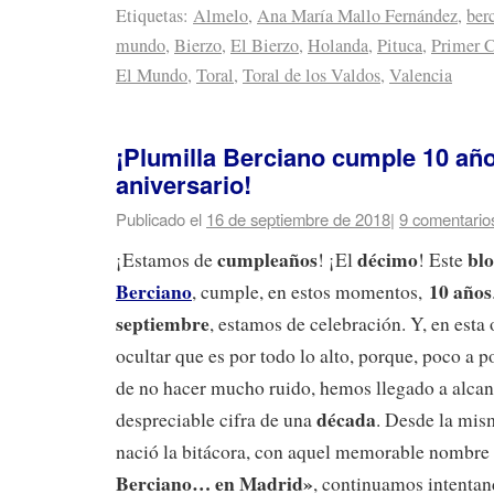
Etiquetas:
Almelo
,
Ana María Mallo Fernández
,
ber
mundo
,
Bierzo
,
El Bierzo
,
Holanda
,
Pituca
,
Primer C
El Mundo
,
Toral
,
Toral de los Valdos
,
Valencia
¡Plumilla Berciano cumple 10 añ
aniversario!
Publicado el
16 de septiembre de 2018
|
9 comentario
cumpleaños
décimo
bl
¡Estamos de
! ¡El
! Este
Berciano
10 años
, cumple, en estos momentos,
septiembre
, estamos de celebración. Y, en est
ocultar que es por todo lo alto, porque, poco a p
de no hacer mucho ruido, hemos llegado a alcan
década
despreciable cifra de una
. Desde la mi
nació la bitácora, con aquel memorable nombre
Berciano… en Madrid»
, continuamos intentan