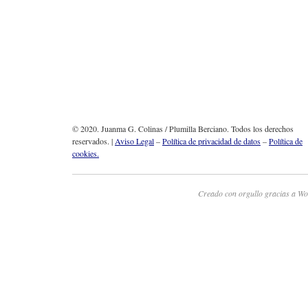
© 2020. Juanma G. Colinas / Plumilla Berciano. Todos los derechos
reservados. |
Aviso Legal
–
Política de privacidad de datos
–
Política de
cookies.
Creado con orgullo gracias a Wo