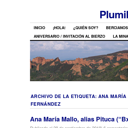
Plumi
INICIO
¡HOLA!
¿QUIÉN SOY?
BERCIANOS
ANIVERSARIO / INVITACIÓN AL BIERZO
LA MIN
ARCHIVO DE LA ETIQUETA:
ANA MARÍA
FERNÁNDEZ
Ana María Mallo, alias Pituca (“B
Publicado el
28 de septiembre de 2018
|
6 comentario