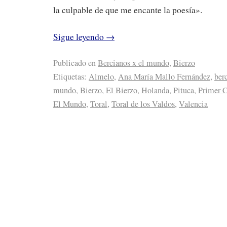
la culpable de que me encante la poesía».
Sigue leyendo
→
Publicado en
Bercianos x el mundo
,
Bierzo
Etiquetas:
Almelo
,
Ana María Mallo Fernández
,
ber
mundo
,
Bierzo
,
El Bierzo
,
Holanda
,
Pituca
,
Primer C
El Mundo
,
Toral
,
Toral de los Valdos
,
Valencia