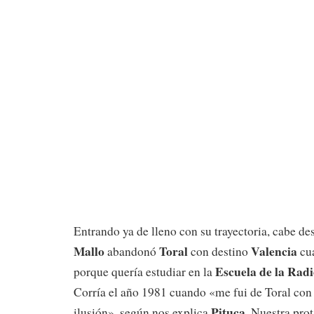
Entrando ya de lleno con su trayectoria, cabe de
Mallo
Toral
Valencia
abandonó
con destino
cua
Escuela de la Rad
porque quería estudiar en la
Corría el año 1981 cuando «me fui de Toral co
Pituca
ilusión», según nos explica
. Nuestra pro