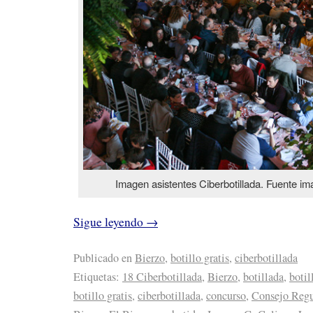
Imagen asistentes Ciberbotillada. Fuente im
Sigue leyendo
→
Publicado en
Bierzo
,
botillo gratis
,
ciberbotillada
Etiquetas:
18 Ciberbotillada
,
Bierzo
,
botillada
,
botil
botillo gratis
,
ciberbotillada
,
concurso
,
Consejo Regu