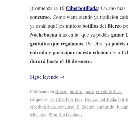
Ciberbotillada
¡Comienza la 16
! Un año más,
concurso
. Como viene siendo ya tradición ca
botillos
Bierzo
ya están aquí los míticos
del
p
Nochebuena
ganar 1
más en la que ya podéis
gratuitos que regalamos.
ya podéis 
Por ello,
entrada y participar en esta edición
Ci
de la
durará hasta el 10 de enero.
Sigue leyendo
→
Publicado en
Bierzo
,
botillo gratis
,
ciberbotillada
Etiquetas:
16 Ciberbotillada
,
Bierzo
,
botillada
,
botil
ciberbotillada
,
concurso
,
El Bierzo
,
embutido
,
Juanm
Moncloa
,
Plumilla berciano