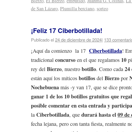
Bierzo
,
El Bierzo
,
embutido
,
Juanma G. Colinas
,
La
de San Lázaro
,
Plumilla berciano
,
sorteo
¡Feliz 17 Ciberbotillada!
Publicado el
24 de diciembre de 2024
|
133 comentari
Ciberbotillada
¡Aquí da comienzo la 17
! Em
concurso
10
tradicional
en el que regalamos
pi
Bierzo
botillo
24 
rey del
, nuestro
. Como cada
botillos
Bierzo
están aquí los míticos
del
por
Nochebuena
más -y van 17, que se dice pront
ganar 1 de los 10 botillos gratuitos que rega
posible comentar en esta entrada y participa
Ciberbotillada
durará hasta el
09 de 
la
, que
fecha lejana, pero con tanta fiesta, realmente n