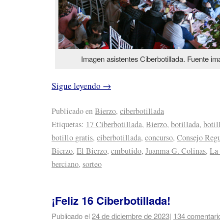
Imagen asistentes Ciberbotillada. Fuente im
Sigue leyendo
→
Publicado en
Bierzo
,
ciberbotillada
Etiquetas:
17 Ciberbotillada
,
Bierzo
,
botillada
,
botil
botillo gratis
,
ciberbotillada
,
concurso
,
Consejo Regu
Bierzo
,
El Bierzo
,
embutido
,
Juanma G. Colinas
,
La
berciano
,
sorteo
¡Feliz 16 Ciberbotillada!
Publicado el
24 de diciembre de 2023
|
134 comentari