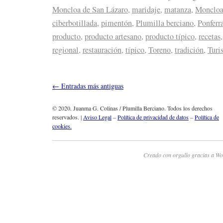
Moncloa de San Lázaro
,
maridaje
,
matanza
,
Moncloa
ciberbotillada
,
pimentón
,
Plumilla berciano
,
Ponferr
producto
,
producto artesano
,
producto típico
,
recetas
regional
,
restauración
,
típico
,
Toreno
,
tradición
,
Turi
←
Entradas más antiguas
© 2020. Juanma G. Colinas / Plumilla Berciano. Todos los derechos
reservados. |
Aviso Legal
–
Política de privacidad de datos
–
Política de
cookies.
Creado con orgullo gracias a Wo