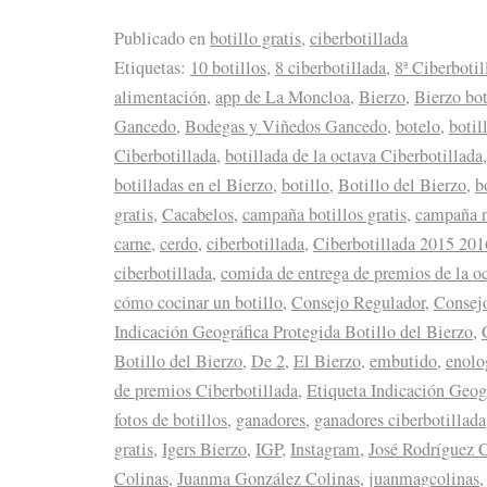
Publicado en
botillo gratis
,
ciberbotillada
Etiquetas:
10 botillos
,
8 ciberbotillada
,
8ª Ciberbotil
alimentación
,
app de La Moncloa
,
Bierzo
,
Bierzo bot
Gancedo
,
Bodegas y Viñedos Gancedo
,
botelo
,
botil
Ciberbotillada
,
botillada de la octava Ciberbotillada
botilladas en el Bierzo
,
botillo
,
Botillo del Bierzo
,
b
gratis
,
Cacabelos
,
campaña botillos gratis
,
campaña n
carne
,
cerdo
,
ciberbotillada
,
Ciberbotillada 2015 201
ciberbotillada
,
comida de entrega de premios de la o
cómo cocinar un botillo
,
Consejo Regulador
,
Consejo
Indicación Geográfica Protegida Botillo del Bierzo
,
Botillo del Bierzo
,
De 2
,
El Bierzo
,
embutido
,
enolo
de premios Ciberbotillada
,
Etiqueta Indicación Geog
fotos de botillos
,
ganadores
,
ganadores ciberbotillada
gratis
,
Igers Bierzo
,
IGP
,
Instagram
,
José Rodríguez 
Colinas
,
Juanma González Colinas
,
juanmagcolinas