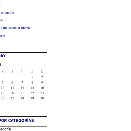
?
x el mundo
ada
 / Invitación al Bierzo
ario
IO
6
X
J
V
S
D
1
2
5
6
7
8
9
12
13
14
15
16
19
20
21
22
23
26
27
28
29
30
POR CATEGORÍAS