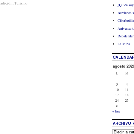
radición
,
Turismo
¿Quién soy
Bercianos 
Ciberbotill
Aniversario
Debate liter
La Mina
CALENDAR
agosto 202
L
M
3
4
10
11
17
18
24
25
31
« Ene
ARCHIVO 