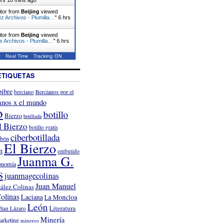
itor from
Beijing
viewed
z Archivos - Plumilla…
"
6 hrs
itor from
Beijing
viewed
s Archivos - Plumilla…
"
6 hrs
t
Real Time
Tracking ON
ETIQUETAS
ibre
Bercianos por el
berciano
anos x el mundo
o
botillo
Bierzo
botillada
l Bierzo
botillo gratis
ciberbotillada
rbón
El Bierzo
n
embutido
Juanma G.
onomía
s
juanmagecolinas
Juan Manuel
ález Colinas
olinas
Laciana
La Moncloa
León
Literatura
San Lázaro
Minería
arketing
mineros