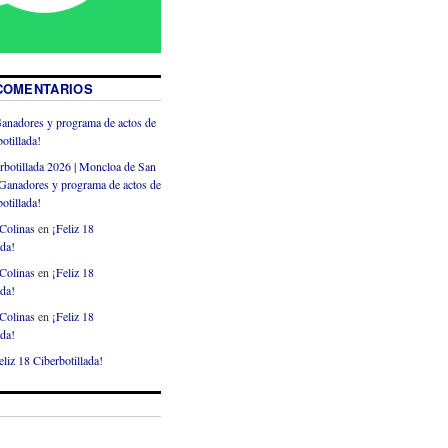
COMENTARIOS
anadores y programa de actos de
otillada!
rbotillada 2026 | Moncloa de San
Ganadores y programa de actos de
otillada!
Colinas
en
¡Feliz 18
ada!
Colinas
en
¡Feliz 18
ada!
Colinas
en
¡Feliz 18
ada!
eliz 18 Ciberbotillada!