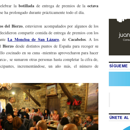
botillada
octava
elebrar la
de entrega de premios de la
se ha prolongado durante prácticamente todo el día.
los del Bierzo
, estuvieron acompañados por algunos de los
e decidieron compartir comida de entrega de premios con los
La Moncloa de San Lázaro
Cacabelos
rante
, de
. A los
Bierzo
al
desde distintos puntos de España para recoger su
llo cocinado en su cuna -mientras aprovecharon para hacer
marca-, se sumaron otras personas hasta completar la cifra de,
SÍGUEME
icipantes, incrementándose, un año más, el número de
ÚNETE AL