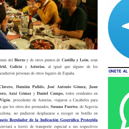
Bierzo
Castilla
y León
demás del
y de otros puntos de
, eran
rid, Galicia
Asturias
y
, al igual que alguno de los
ÚNETE AL
cudieron personas de otros lugares de España.
lavero, Damián Pulido, José Antonio Gómez, Juan
Moro, Auxi Gómez
Daniel Campo,
y
todos residentes en
 Vigón
, procedente de Asturias, viajaron a Cacabelos para
Susana Fuertes
as que los otros dos premiados,
, de Segovia
celona, no pudieron desplazarse a recoger su botillo en
sejo Regulador de la Indicación Geográfica Protegida
nviará a través de transporte especial a sus respectivos