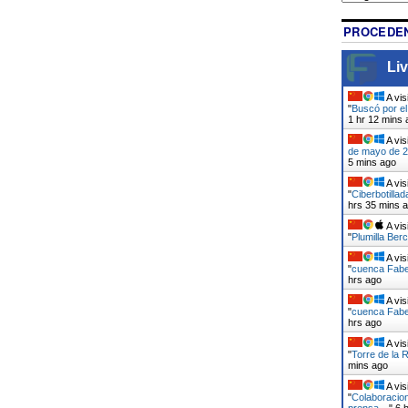
PROCEDEN
Liv
A vis
"
Buscó por el
1 hr 12 mins 
A vis
de mayo de 20
5 mins ago
A vis
"
Ciberbotilla
hrs 35 mins 
A vis
"
Plumilla Berc
A vis
"
cuenca Faber
hrs ago
A vis
"
cuenca Faber
hrs ago
A vis
"
Torre de la 
mins ago
A vis
"
Colaboracion
prensa…
"
6 