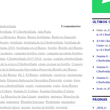
ÚLTIMOS 
3 comentarios
berbotillada
Geles
en
¡G
botillada
,
8ª Ciberbotillada
,
Ada Prada
la 18 Ciberb
 La Moncloa
,
Bierzo
,
Bierzo botilladas
,
Bodegas Gancedo
,
XVIII Cibe
,
botelo
,
botillada
,
botillada de la Ciberbotillada
,
botillada de
Lázaro
en
¡
lladas 2016
,
botilladas en el Bierzo
,
botillo
,
Botillo del Bierzo
,
la 18 Ciberb
Cacabelos
,
campaña botillos gratis
,
campaña navideña botillos
Juanma G. 
llada
,
Ciberbotillada 2015 2016
,
cocina
,
comida ciberbotillada
,
Ciberbotill
 de la octava Ciberbotillada
,
cómo cocinar un botillo
,
Consejo
Juanma G. 
 de la Indicación Geográfica Protegida Botillo del Bierzo
,
Ciberbotill
o del Bierzo
,
De 2
,
El Bierzo
,
embutido
,
enología
,
enoturismo
,
Juanma G. 
llada
,
Etiqueta Indicación Geográfica Protegida
,
evento
,
fotos
Ciberbotill
res ciberbotillada
,
gastro
,
gastronomía
,
gratis
,
Igers Bierzo
,
Jesús
en
¡F
ez Cubero
,
Juanma G. Colinas
,
Juanma González Colinas
,
,
La Moncloa de San Lázaro
,
maridaje
,
matanza
,
Moncloa de
PÁGINAS
lada
,
pimentón
,
Plumilla berciano
,
Ponferrada
,
premiados
,
producto típico
,
recetas
,
recetas de botillo
,
regional
,
¡HOLA!