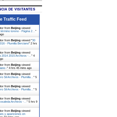
CIA DE VISITANTES
e Traffic Feed
itor from
Beijing
viewed
 término toreno - Página 2…
"
ago
itor from
Beijing
viewed "
30
16 - Plumilla Berciano
"
2 hrs
itor from
Beijing
viewed
da 2014 2015 Archivos -…
"
4
ago
itor from
Beijing
viewed
iano -
"
4 hrs 45 mins ago
itor from
Beijing
viewed
o Sil Archivos - Plumilla…
"
5
itor from
Beijing
viewed
o Sil Archivos - Plumilla…
"
5
itor from
Beijing
viewed
Rosaleda Archivos -…
"
5 hrs 9
itor from
Beijing
viewed
es y apariciones en
hrs 10 mins ago