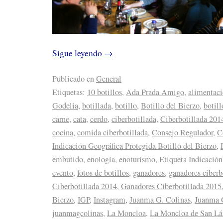
Sigue leyendo
→
Publicado en
General
Etiquetas:
10 botillos
,
Ada Prada Amigo
,
alimentac
Godelia
,
botillada
,
botillo
,
Botillo del Bierzo
,
botill
carne
,
cata
,
cerdo
,
ciberbotillada
,
Ciberbotillada 201
cocina
,
comida ciberbotillada
,
Consejo Regulador
,
C
Indicación Geográfica Protegida Botillo del Bierzo
,
embutido
,
enología
,
enoturismo
,
Etiqueta Indicación
evento
,
fotos de botillos
,
ganadores
,
ganadores ciberb
Ciberbotillada 2014
,
Ganadores Ciberbotillada 2015
Bierzo
,
IGP
,
Instagram
,
Juanma G. Colinas
,
Juanma 
juanmagcolinas
,
La Moncloa
,
La Moncloa de San Lá