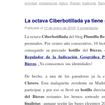
regional
,
restauración
,
típico
,
Toreno
,
tradición
,
Turi
La octava Ciberbotillada ya tien
Publicado el
12 de enero de 2016
|
3 comentarios
Ciberbotillada
Plumilla Be
La octava
del blog
premiados. Por octavo año consecutivo, 10 lec
botillo
Bierzo
conseguido su preciado
del
,
Regulador de la Indicación Geográfica Pr
Bierzo
. ¡Ya conocemos sus identidades!
De hecho, a una de las ganadoras ya la 
Clavero
. Esta malagueña ,residente en Madri
botillo
participar, y por eso se llevó un
direct
del Bierzo
restantes los hemos sorteado e
finalistas
-aunque según las bases elegimos 20