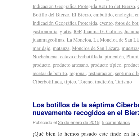
Indicación Geográfica Protegida Botillo del Bierzo
,
Botillo del Bierzo
,
El Bierzo
,
embutido
,
enología
,
e
Indicación Geográfica Protegida
,
evento
,
fotos de bot
gastronomía
,
gratis
,
IGP
,
Juanma G. Colinas
,
Juanma
juanmagcolinas
,
La Moncloa
,
La Moncloa de San Lá
maridaje
,
matanza
,
Moncloa de San Lázaro
,
muestras
Nochebuena
,
octava ciberbotillada
,
pimentón
,
Plumil
producto
,
producto artesano
,
producto típico
,
product
recetas de botillo
,
regional
,
restauración
,
séptima cib
Ciberbotillada
,
típico
,
Toreno
,
tradición
,
Turismo
Los botillos de la séptima Ciberbo
nuevamente recogidos en el Bier
Publicado el
25 de enero de 2015
|
5 comentarios
¡Qué bien lo hemos pasado este finde en la 