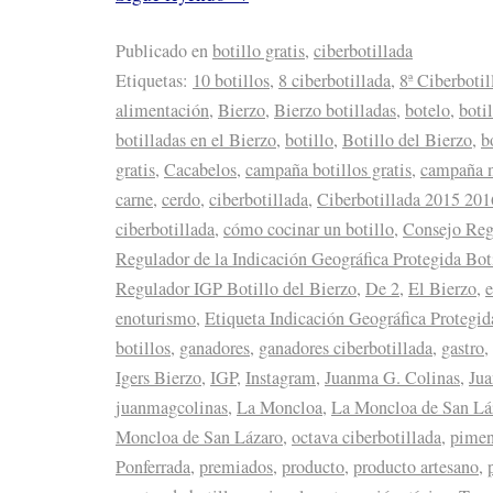
Publicado en
botillo gratis
,
ciberbotillada
Etiquetas:
10 botillos
,
8 ciberbotillada
,
8ª Ciberbotil
alimentación
,
Bierzo
,
Bierzo botilladas
,
botelo
,
boti
botilladas en el Bierzo
,
botillo
,
Botillo del Bierzo
,
b
gratis
,
Cacabelos
,
campaña botillos gratis
,
campaña n
carne
,
cerdo
,
ciberbotillada
,
Ciberbotillada 2015 201
ciberbotillada
,
cómo cocinar un botillo
,
Consejo Reg
Regulador de la Indicación Geográfica Protegida Bot
Regulador IGP Botillo del Bierzo
,
De 2
,
El Bierzo
,
enoturismo
,
Etiqueta Indicación Geográfica Protegid
botillos
,
ganadores
,
ganadores ciberbotillada
,
gastro
,
Igers Bierzo
,
IGP
,
Instagram
,
Juanma G. Colinas
,
Jua
juanmagcolinas
,
La Moncloa
,
La Moncloa de San Lá
Moncloa de San Lázaro
,
octava ciberbotillada
,
pimen
Ponferrada
,
premiados
,
producto
,
producto artesano
,