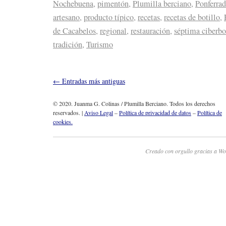
Nochebuena
,
pimentón
,
Plumilla berciano
,
Ponferra
artesano
,
producto típico
,
recetas
,
recetas de botillo
,
de Cacabelos
,
regional
,
restauración
,
séptima ciberbo
tradición
,
Turismo
←
Entradas más antiguas
© 2020. Juanma G. Colinas / Plumilla Berciano. Todos los derechos
reservados. |
Aviso Legal
–
Política de privacidad de datos
–
Política de
cookies.
Creado con orgullo gracias a Wo