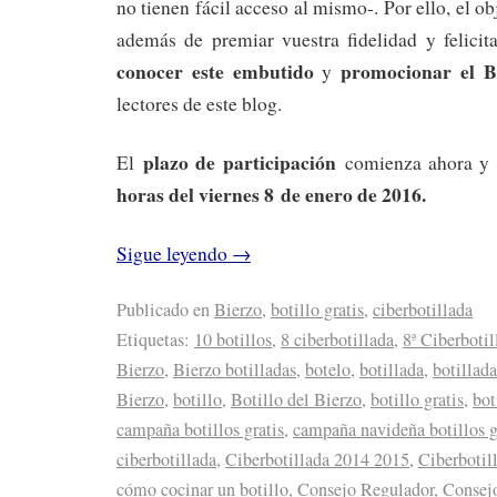
no tienen fácil acceso al mismo-. Por ello, el ob
además de premiar vuestra fidelidad y felicitar
conocer este embutido
promocionar el B
y
lectores de este blog.
plazo de participación
El
comienza ahora y f
horas del viernes 8 de enero de 2016.
Sigue leyendo
→
Publicado en
Bierzo
,
botillo gratis
,
ciberbotillada
Etiquetas:
10 botillos
,
8 ciberbotillada
,
8ª Ciberbotil
Bierzo
,
Bierzo botilladas
,
botelo
,
botillada
,
botillad
Bierzo
,
botillo
,
Botillo del Bierzo
,
botillo gratis
,
bot
campaña botillos gratis
,
campaña navideña botillos g
ciberbotillada
,
Ciberbotillada 2014 2015
,
Ciberbotil
cómo cocinar un botillo
,
Consejo Regulador
,
Consejo