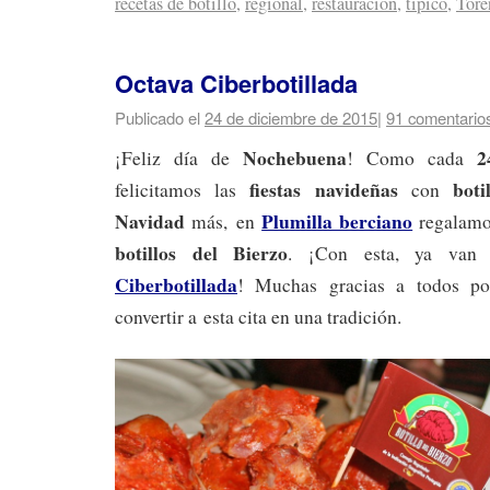
recetas de botillo
,
regional
,
restauración
,
típico
,
Tore
Octava Ciberbotillada
Publicado el
24 de diciembre de 2015
|
91 comentario
Nochebuena
2
¡Feliz día de
! Como cada
fiestas navideñas
boti
felicitamos las
con
Navidad
Plumilla berciano
más, en
regalamo
botillos del Bierzo
. ¡Con esta, ya va
Ciberbotillada
! Muchas gracias a todos po
convertir a esta cita en una tradición.