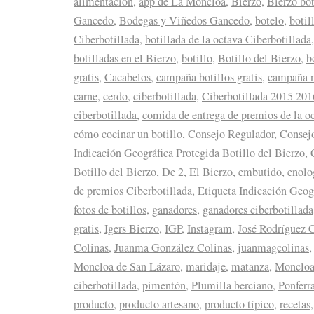
alimentación
,
app de La Moncloa
,
Bierzo
,
Bierzo bot
Gancedo
,
Bodegas y Viñedos Gancedo
,
botelo
,
botil
Ciberbotillada
,
botillada de la octava Ciberbotillada
botilladas en el Bierzo
,
botillo
,
Botillo del Bierzo
,
b
gratis
,
Cacabelos
,
campaña botillos gratis
,
campaña n
carne
,
cerdo
,
ciberbotillada
,
Ciberbotillada 2015 201
ciberbotillada
,
comida de entrega de premios de la o
cómo cocinar un botillo
,
Consejo Regulador
,
Consejo
Indicación Geográfica Protegida Botillo del Bierzo
,
Botillo del Bierzo
,
De 2
,
El Bierzo
,
embutido
,
enolo
de premios Ciberbotillada
,
Etiqueta Indicación Geog
fotos de botillos
,
ganadores
,
ganadores ciberbotillada
gratis
,
Igers Bierzo
,
IGP
,
Instagram
,
José Rodríguez 
Colinas
,
Juanma González Colinas
,
juanmagcolinas
Moncloa de San Lázaro
,
maridaje
,
matanza
,
Moncloa
ciberbotillada
,
pimentón
,
Plumilla berciano
,
Ponferr
producto
,
producto artesano
,
producto típico
,
recetas