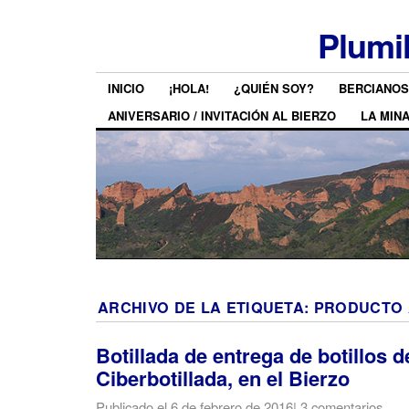
Plumi
INICIO
¡HOLA!
¿QUIÉN SOY?
BERCIANOS
ANIVERSARIO / INVITACIÓN AL BIERZO
LA MIN
ARCHIVO DE LA ETIQUETA:
PRODUCTO
Botillada de entrega de botillos d
Ciberbotillada, en el Bierzo
Publicado el
6 de febrero de 2016
|
3 comentarios