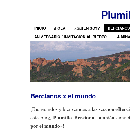
Plumi
INICIO
¡HOLA!
¿QUIÉN SOY?
BERCIANOS
ANIVERSARIO / INVITACIÓN AL BIERZO
LA MIN
Bercianos x el mundo
«Berci
¡Bienvenidos y bienvenidas a las sección
Plumilla Berciano
este blog,
, también cono
por el mundo»!