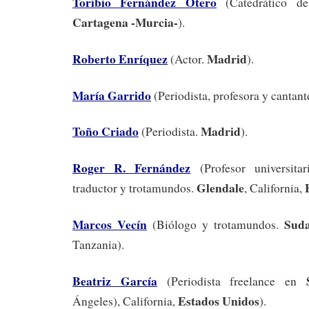
Toribio Fernández Otero
(Catedrático de
Cartagena -Murcia-
).
Roberto Enríquez
Madrid
(Actor.
).
María Garrido
(Periodista, profesora y cantant
Toño Criado
Madrid
(Periodista.
).
Roger R. Fernández
(Profesor universitari
Glendale
traductor y trotamundos.
, California,
Marcos Vecín
Sud
(Biólogo y trotamundos.
Tanzania).
Beatriz García
(Periodista freelance en
Estados Unidos
Ángeles), California,
).