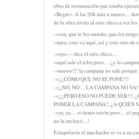
obra de restauración que estaba ejecu
«Begar». A las 20h más o menos… hora
de la obra invita al otro chico a ver los
-«ven, que te los enseño, que los tengo
«mira; esto va aquí, así y esto otro d
-«oye» – dice el otro chico…
«aquí sale el reloj pero… ¿y la campa
-«noooo!!! la campana no sale porque
-«¡¡¡CÓMO QUE NO SE PONE!!!
-«¡¡NO, NO… LA CAMPANA NO VA!!
-«¡¡¡PERO ESO NO PUEDE SER!!!, 
PONER LA CAMPANA?, ¿A QUIÉN 
-«ya, ya… si tienes razón pero… el arq
no la incluyó…!
Estupefacto el muchacho se va a su cas