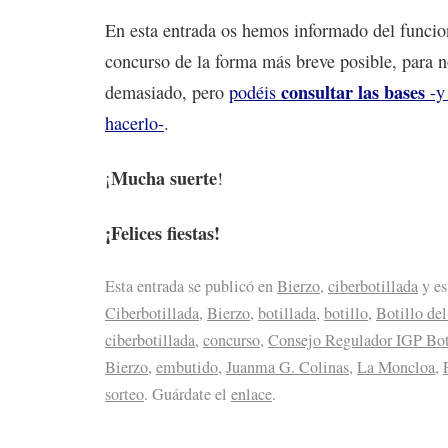
En esta entrada os hemos informado del funci
concurso de la forma más breve posible, para 
consultar las bases
demasiado, pero
podéis
-y 
hacerlo-
.
Mucha suerte
¡
!
¡Felices fiestas!
Esta entrada se publicó en
Bierzo
,
ciberbotillada
y es
Ciberbotillada
,
Bierzo
,
botillada
,
botillo
,
Botillo de
ciberbotillada
,
concurso
,
Consejo Regulador IGP Boti
Bierzo
,
embutido
,
Juanma G. Colinas
,
La Moncloa
,
sorteo
. Guárdate el
enlace
.