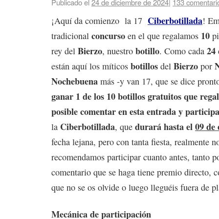
Publicado el
24 de diciembre de 2024
|
133 comentari
Ciberbotillada
¡Aquí da comienzo la 17
! Em
concurso
10
tradicional
en el que regalamos
pi
Bierzo
botillo
24 
rey del
, nuestro
. Como cada
botillos
Bierzo
están aquí los míticos
del
por
Nochebuena
más -y van 17, que se dice pront
ganar 1 de los 10 botillos gratuitos que rega
posible comentar en esta entrada y participa
Ciberbotillada
durará hasta el
09 de 
la
, que
fecha lejana, pero con tanta fiesta, realmente n
recomendamos participar cuanto antes, tanto p
comentario que se haga tiene premio directo, c
que no se os olvide o luego lleguéis fuera de p
Mecánica de participación