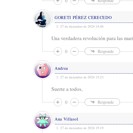
0
Responde
GORETI PÉREZ CERECEDO
27 de diciembre de 2024 14:46
Una verdadera revolución para las ma
0
Responde
Andrea
27 de diciembre de 2024 15:23
Suerte a todos,
0
Responde
Ana Villasol
27 de diciembre de 2024 19:19