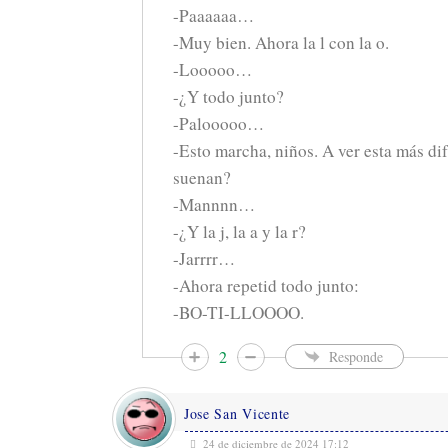
-Paaaaaa…
-Muy bien. Ahora la l con la o.
-Looooo…
-¿Y todo junto?
-Palooooo…
-Esto marcha, niños. A ver esta más difíc
suenan?
-Mannnn…
-¿Y la j, la a y la r?
-Jarrrr…
-Ahora repetid todo junto:
-BO-TI-LLOOOO.
2
Responde
Jose San Vicente
24 de diciembre de 2024 17:12