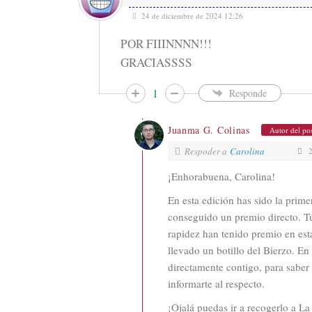
24 de diciembre de 2024 12:26
POR FIIINNNN!!!
GRACIASSSS
1
Responde
Juanma G. Colinas
Autor del po
Respoder a
Carolina
2
¡Enhorabuena, Carolina!
En esta edición has sido la prime
conseguido un premio directo. Tú
rapidez han tenido premio en est
llevado un botillo del Bierzo. E
directamente contigo, para saber 
informarte al respecto.
¡Ojalá puedas ir a recogerlo a L