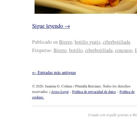
Sigue leyendo
→
Publicado en
Bierzo
,
botillo gratis
,
ciberbotillada
Etiquetas:
Bierzo
,
botillo
,
ciberbotillada
,
concurso
,
E
←
Entradas más antiguas
© 2020. Juanma G. Colinas / Plumilla Berciano. Todos los derechos
reservados. |
Aviso Legal
–
Política de privacidad de datos
–
Política de
cookies.
Creado con orgullo gracias a Wo