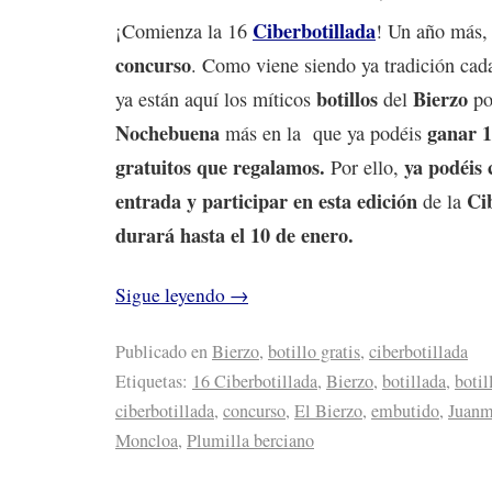
Ciberbotillada
¡Comienza la 16
! Un año más,
concurso
. Como viene siendo ya tradición ca
botillos
Bierzo
ya están aquí los míticos
del
p
Nochebuena
ganar 1
más en la que ya podéis
gratuitos que regalamos.
ya podéis 
Por ello,
entrada y participar en esta edición
Ci
de la
durará hasta el 10 de enero.
Sigue leyendo
→
Publicado en
Bierzo
,
botillo gratis
,
ciberbotillada
Etiquetas:
16 Ciberbotillada
,
Bierzo
,
botillada
,
botil
ciberbotillada
,
concurso
,
El Bierzo
,
embutido
,
Juanm
Moncloa
,
Plumilla berciano