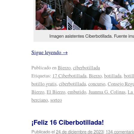
Imagen asistentes Ciberbotillada. Fuente im
Sigue leyendo
→
Publicado en
Bierzo
,
ciberbotillada
Etiquetas:
17 Ciberbotillada
,
Bierzo
,
botillada
,
botil
botillo gratis
,
ciberbotillada
,
concurso
,
Consejo Regu
Bierzo
,
El Bierzo
,
embutido
,
Juanma G. Colinas
,
La
berciano
,
sorteo
¡Feliz 16 Ciberbotillada!
Publicado el
24 de diciembre de 2023
|
134 comentari