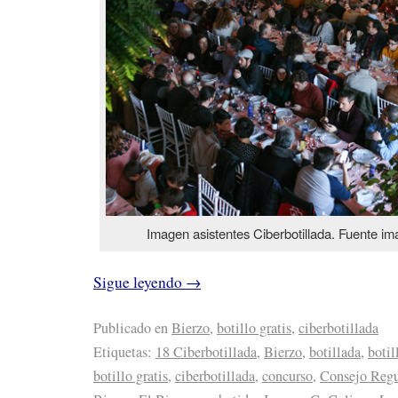
Imagen asistentes Ciberbotillada. Fuente im
Sigue leyendo
→
Publicado en
Bierzo
,
botillo gratis
,
ciberbotillada
Etiquetas:
18 Ciberbotillada
,
Bierzo
,
botillada
,
botil
botillo gratis
,
ciberbotillada
,
concurso
,
Consejo Regu