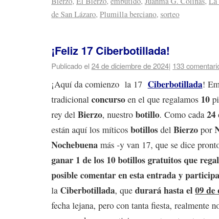
Bierzo
,
El Bierzo
,
embutido
,
Juanma G. Colinas
,
La
de San Lázaro
,
Plumilla berciano
,
sorteo
¡Feliz 17 Ciberbotillada!
Publicado el
24 de diciembre de 2024
|
133 comentari
Ciberbotillada
¡Aquí da comienzo la 17
! Em
concurso
10
tradicional
en el que regalamos
pi
Bierzo
botillo
24 
rey del
, nuestro
. Como cada
botillos
Bierzo
están aquí los míticos
del
por
Nochebuena
más -y van 17, que se dice pront
ganar 1 de los 10 botillos gratuitos que rega
posible comentar en esta entrada y participa
Ciberbotillada
durará hasta el
09 de 
la
, que
fecha lejana, pero con tanta fiesta, realmente n