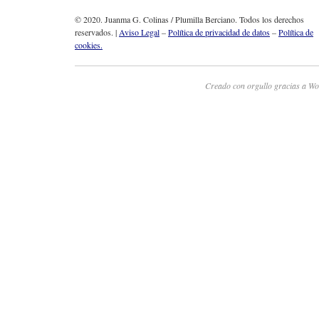
© 2020. Juanma G. Colinas / Plumilla Berciano. Todos los derechos
reservados. |
Aviso Legal
–
Política de privacidad de datos
–
Política de
cookies.
Creado con orgullo gracias a Wo