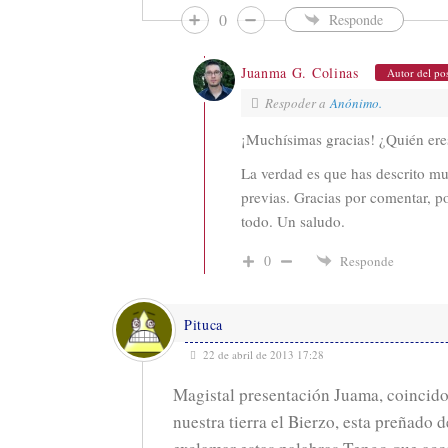
0
Responde
Juanma G. Colinas
Autor del po
Respoder a
Anónimo.
¡Muchísimas gracias! ¿Quién ere
La verdad es que has descrito mu
previas. Gracias por comentar, po
todo. Un saludo.
0
Responde
Pituca
22 de abril de 2013 17:28
Magistal presentación Juama, coincido
nuestra tierra el Bierzo, esta preñado d