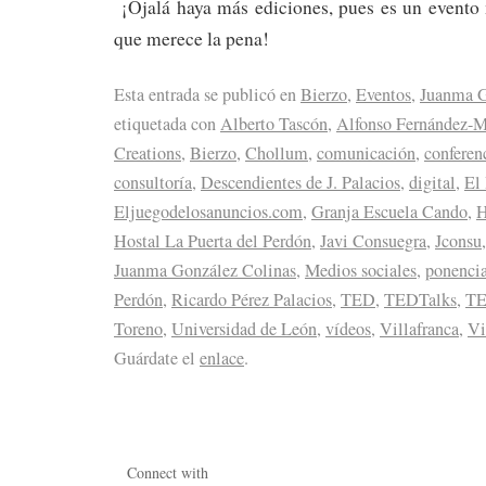
¡Ojalá haya más ediciones, pues es un evento 
que merece la pena!
Esta entrada se publicó en
Bierzo
,
Eventos
,
Juanma G
etiquetada con
Alberto Tascón
,
Alfonso Fernández-
Creations
,
Bierzo
,
Chollum
,
comunicación
,
conferen
consultoría
,
Descendientes de J. Palacios
,
digital
,
El
Eljuegodelosanuncios.com
,
Granja Escuela Cando
,
H
Hostal La Puerta del Perdón
,
Javi Consuegra
,
Jconsu
Juanma González Colinas
,
Medios sociales
,
ponenci
Perdón
,
Ricardo Pérez Palacios
,
TED
,
TEDTalks
,
T
Toreno
,
Universidad de León
,
vídeos
,
Villafranca
,
Vi
Guárdate el
enlace
.
Connect with