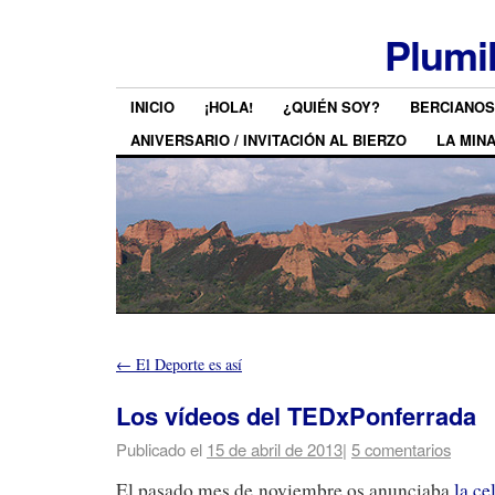
Plumi
INICIO
¡HOLA!
¿QUIÉN SOY?
BERCIANOS
ANIVERSARIO / INVITACIÓN AL BIERZO
LA MIN
←
El Deporte es así
Los vídeos del TEDxPonferrada
Publicado el
15 de abril de 2013
|
5 comentarios
El pasado mes de noviembre os anunciaba
la ce