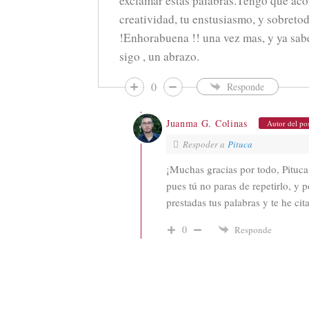
exclamar estas palabras.Tengo que acor
creatividad, tu enstusiasmo, y sobreto
!Enhorabuena !! una vez mas, y ya sab
sigo , un abrazo.
0
Responde
Juanma G. Colinas
Autor del po
Respoder a
Pituca
¡Muchas gracias por todo, Pituca
pues tú no paras de repetirlo, y
prestadas tus palabras y te he ci
0
Responde