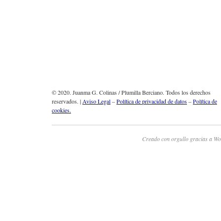
© 2020. Juanma G. Colinas / Plumilla Berciano. Todos los derechos
reservados. |
Aviso Legal
–
Política de privacidad de datos
–
Política de
cookies.
Creado con orgullo gracias a Wo