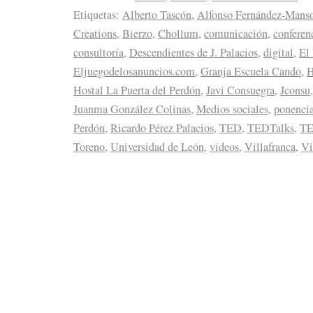
Etiquetas:
Alberto Tascón
,
Alfonso Fernández-Mans
Creations
,
Bierzo
,
Chollum
,
comunicación
,
conferen
consultoría
,
Descendientes de J. Palacios
,
digital
,
El
Eljuegodelosanuncios.com
,
Granja Escuela Cando
,
H
Hostal La Puerta del Perdón
,
Javi Consuegra
,
Jconsu
Juanma González Colinas
,
Medios sociales
,
ponenci
Perdón
,
Ricardo Pérez Palacios
,
TED
,
TEDTalks
,
T
Toreno
,
Universidad de León
,
vídeos
,
Villafranca
,
Vi