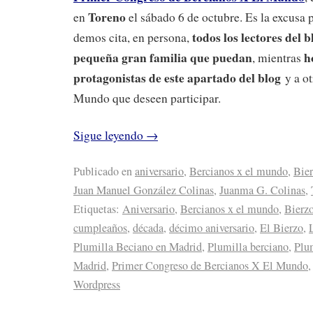
Toreno
en
el sábado 6 de octubre. Es la excusa 
todos los lectores del 
demos cita, en persona,
pequeña gran familia que puedan
h
, mientras
protagonistas de este apartado del blog
y a o
Mundo que deseen participar.
Sigue leyendo
→
Publicado en
aniversario
,
Bercianos x el mundo
,
Bie
Juan Manuel González Colinas
,
Juanma G. Colinas
,
Etiquetas:
Aniversario
,
Bercianos x el mundo
,
Bierz
cumpleaños
,
década
,
décimo aniversario
,
El Bierzo
,
Plumilla Beciano en Madrid
,
Plumilla berciano
,
Plum
Madrid
,
Primer Congreso de Bercianos X El Mundo
Wordpress