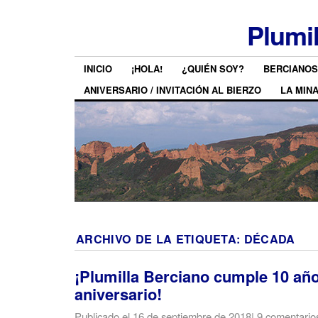
Plumi
INICIO
¡HOLA!
¿QUIÉN SOY?
BERCIANOS
ANIVERSARIO / INVITACIÓN AL BIERZO
LA MIN
ARCHIVO DE LA ETIQUETA:
DÉCADA
¡Plumilla Berciano cumple 10 añ
aniversario!
Publicado el
16 de septiembre de 2018
|
9 comentario