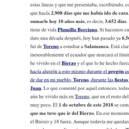
estas líneas y que me presentaba, escribiendo,
2.908 días que me había ido de casa
que hacía
sumarle hoy 10 años más
3.652 días
, es decir,
.
Plumilla Berciano
tiene de vida
. Si hacemos cu
6.5
dato una década después, hoy han pasado ya
Toreno
Salamanca
fui de
a estudiar a
. Está cla
inexorablemente el ecuador que marcará el límit
Bierzo
he vivido en el
y el que lo he hecho fuer
pregón
hacía alusión a esto mismo durante el
qu
Toreno
fiesta
de dar en mi pueblo,
, durante las
Juan
. Lo que comenté por aquel entonces, todav
aún he vivido más en
Toreno
, que en el resto d
1 de octubre de este 2018
muy poco. El
se cum
que me tuve que ir del Bierzo
. En ese momento
el Bierzo y 18 fuera. Aunque todavía me queda