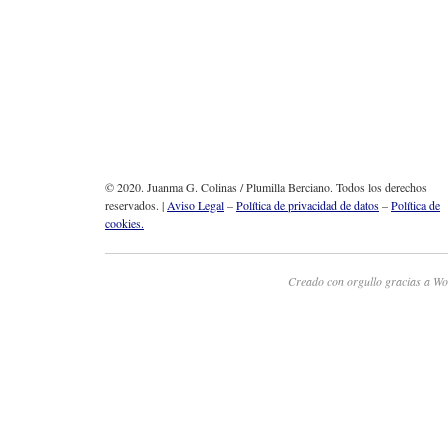
© 2020. Juanma G. Colinas / Plumilla Berciano. Todos los derechos
reservados. |
Aviso Legal
–
Política de privacidad de datos
–
Política de
cookies.
Creado con orgullo gracias a Wo