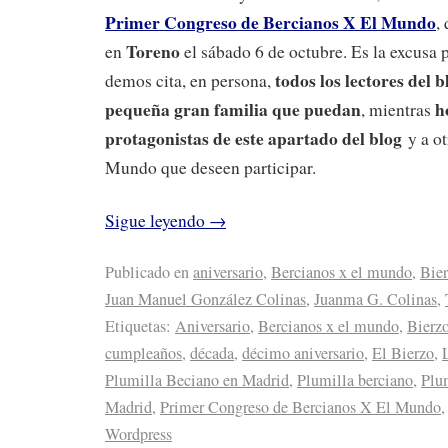
Primer Congreso de Bercianos X El Mundo
,
Toreno
en
el sábado 6 de octubre. Es la excusa 
todos los lectores del 
demos cita, en persona,
pequeña gran familia que puedan
h
, mientras
protagonistas de este apartado del blog
y a o
Mundo que deseen participar.
Sigue leyendo
→
Publicado en
aniversario
,
Bercianos x el mundo
,
Bie
Juan Manuel González Colinas
,
Juanma G. Colinas
,
Etiquetas:
Aniversario
,
Bercianos x el mundo
,
Bierz
cumpleaños
,
década
,
décimo aniversario
,
El Bierzo
,
Plumilla Beciano en Madrid
,
Plumilla berciano
,
Plum
Madrid
,
Primer Congreso de Bercianos X El Mundo
Wordpress