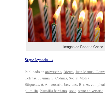
Imagen de Roberto Cacho
Sigue leyendo
→
Publicado en
aniversario
,
Bierzo
,
Juan Manuel Gonzá
Colinas
,
Juanma G. Colinas
,
Social Media
Etiquetas:
6
,
Aniversario
,
berciano
,
Bierzo
,
cumplea
plumilla
,
Plumilla berciano
,
sexto
,
sexto aniversario