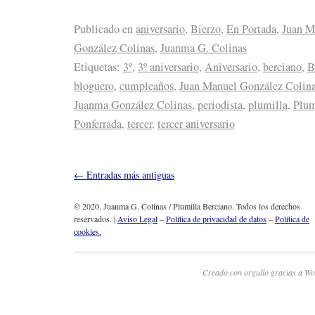
Publicado en
aniversario
,
Bierzo
,
En Portada
,
Juan M
González Colinas
,
Juanma G. Colinas
Etiquetas:
3º
,
3º aniversario
,
Aniversario
,
berciano
,
B
bloguero
,
cumpleaños
,
Juan Manuel González Colin
Juanma González Colinas
,
periodista
,
plumilla
,
Plum
Ponferrada
,
tercer
,
tercer aniversario
←
Entradas más antiguas
© 2020. Juanma G. Colinas / Plumilla Berciano. Todos los derechos
reservados. |
Aviso Legal
–
Política de privacidad de datos
–
Política de
cookies.
Creado con orgullo gracias a Wo