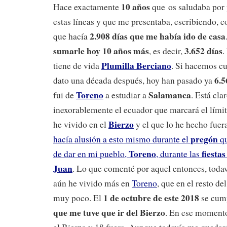
10 años
Hace exactamente
que os saludaba por 
estas líneas y que me presentaba, escribiendo,
2.908 días que me había ido de casa
que hacía
sumarle hoy 10 años más
3.652 días
, es decir,
.
Plumilla Berciano
tiene de vida
. Si hacemos cu
6.5
dato una década después, hoy han pasado ya
Toreno
Salamanca
fui de
a estudiar a
. Está cla
inexorablemente el ecuador que marcará el límit
Bierzo
he vivido en el
y el que lo he hecho fuer
pregón
hacía alusión a esto mismo durante el
qu
Toreno
fiesta
de dar en mi pueblo,
, durante las
Juan
. Lo que comenté por aquel entonces, todav
aún he vivido más en
Toreno
, que en el resto d
1 de octubre de este 2018
muy poco. El
se cum
que me tuve que ir del Bierzo
. En ese momento