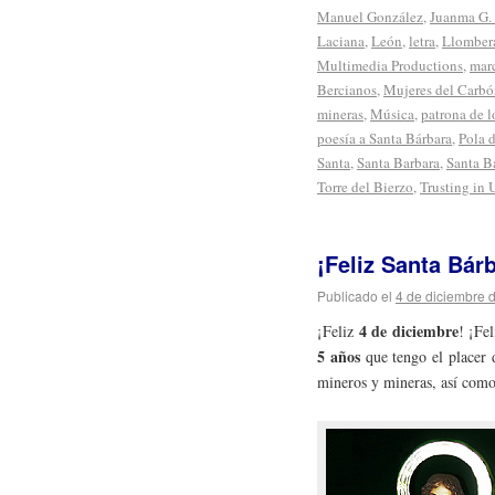
Manuel González
,
Juanma G.
Laciana
,
León
,
letra
,
Llomber
Multimedia Productions
,
mar
Bercianos
,
Mujeres del Carb
mineras
,
Música
,
patrona de l
poesía a Santa Bárbara
,
Pola 
Santa
,
Santa Barbara
,
Santa B
Torre del Bierzo
,
Trusting in 
¡Feliz Santa Bár
Publicado el
4 de diciembre 
4 de diciembre
¡Feliz
! ¡Fel
5 años
que tengo el placer d
mineros y mineras, así como 