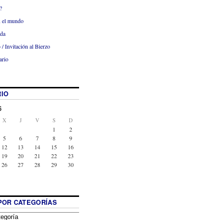
?
x el mundo
ada
 / Invitación al Bierzo
ario
IO
6
X
J
V
S
D
1
2
5
6
7
8
9
12
13
14
15
16
19
20
21
22
23
26
27
28
29
30
POR CATEGORÍAS