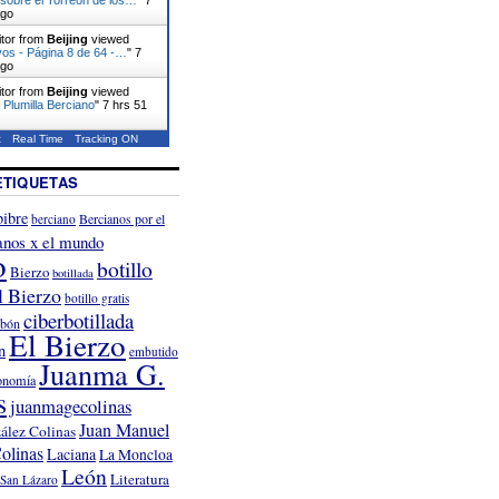
ago
itor from
Beijing
viewed
vos - Página 8 de 64 -…
"
7
ago
itor from
Beijing
viewed
 Plumilla Berciano
"
7 hrs 51
t
Real Time
Tracking ON
ETIQUETAS
ibre
Bercianos por el
berciano
anos x el mundo
o
botillo
Bierzo
botillada
l Bierzo
botillo gratis
ciberbotillada
rbón
El Bierzo
n
embutido
Juanma G.
onomía
s
juanmagecolinas
Juan Manuel
ález Colinas
olinas
Laciana
La Moncloa
León
Literatura
San Lázaro