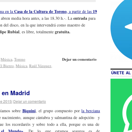
Casa de la Cultura de Toreno
19
na en la
, a partir de las
entrada
 abren media hora antes, a las 18.30 h.-. La
para
ón del disco, en la que intervendrá como maestro de
lipe Rubial
gratuita.
, es libre, totalmente
Dejar un comentario
,
Música
,
Toreno
El Bierzo
,
Música
,
Raúl Vázquez
,
ÚNETE AL
, en Madrid
de 2015
|
Dejar un comentario
Biquini
bíamos sobre
, el grupo compuesto por
la berciana
e nacimiento, aunque cántabra y salmantina de adopción-
y
e los recordaréis y sobre todo a ella, porque es una de
 el Mundo»
. De lo que estamos seguros es de