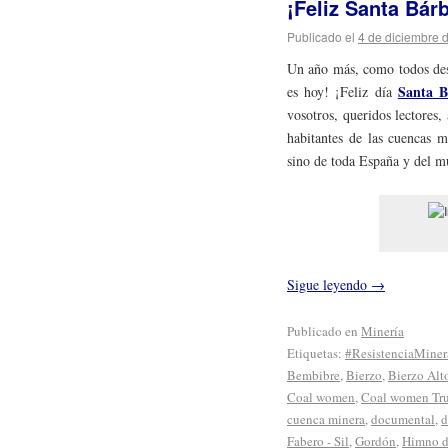
¡Feliz Santa Bár
Publicado el
4 de diciembre 
Un año más, como todos des
Santa B
es hoy! ¡Feliz día
vosotros, queridos lectores, 
habitantes de las cuencas m
sino de toda España y del 
Sigue leyendo
→
Publicado en
Minería
Etiquetas:
#ResistenciaMiner
Bembibre
,
Bierzo
,
Bierzo Alt
Coal women
,
Coal women Trus
cuenca minera
,
documental
,
d
Fabero - Sil
,
Gordón
,
Himno d