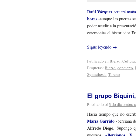
Raúl Vázquez
actuará maña
horas
-aunque las puertas se
poder acudir a la presentaci
Fe
ceremonias el historiador
Sigue leyendo
→
Publicado en
Bierzo
,
Cultura
Etiquetas:
Bierzo
,
concierto
,
Synesthesia
,
Toreno
El grupo Biquini
Publicado el
5 de diciembre 
Hacía tiempo que no escri
María Garrido
-berciana d
Alfredo Diego.
Supongo qu
«Bercianos X
nuestros