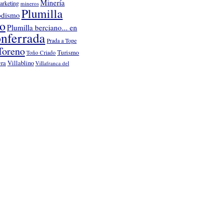
Minería
arketing
mineros
Plumilla
odismo
no
Plumilla berciano... en
nferrada
Prada a Tope
Toreno
Turismo
Toño Criado
Villablino
era
Villafranca del