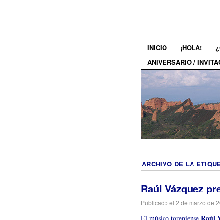
INICIO
¡HOLA!
¿
ANIVERSARIO / INVITA
ARCHIVO DE LA ETIQU
Raúl Vázquez pr
Publicado el
2 de marzo de 
Raúl 
El músico toreniense