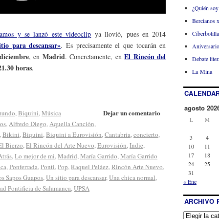
¿Quién soy
Bercianos 
mos y se lanzó este videoclip
ya llovió, pues en 2014
Ciberbotill
itio para descansar»
. Es precisamente el que tocarán en
Aniversario
diciembre
Madrid
El Rincón del
, en
. Concretamente, en
Debate liter
21.30 horas
.
La Mina
CALENDAR
agosto 202
Dejar un comentario
 mundo
,
Biquini
,
Música
L
M
cos
,
Alfredo Diego
,
Aquella Canción
,
,
Bikini
,
Biquini
,
Biquini a Eurovisión
,
Cantabria
,
concierto
,
3
4
El Bierzo
,
El Rincón del Arte Nuevo
,
Eurovisión
,
Indie
,
10
11
17
18
Atrás
,
Lo mejor de mi
,
Madrid
,
María Garrido
,
María Garrido
24
25
ca
,
Ponferrada
,
Ponti
,
Pop
,
Raquel Peláez
,
Rincón Arte Nuevo
,
31
os Sapos Guapos
,
Un sitio para descansar
,
Una chica normal
,
« Ene
ad Pontificia de Salamanca
,
UPSA
ARCHIVO 