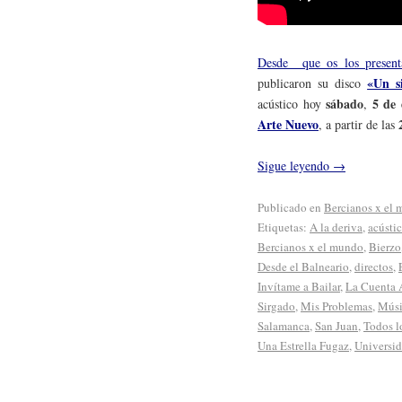
Desde que os los presenta
«Un s
publicaron su disco
sábado
5 de 
acústico hoy
,
Arte Nuevo
, a partir de las
Sigue leyendo
→
Publicado en
Bercianos x el
Etiquetas:
A la deriva
,
acústi
Bercianos x el mundo
,
Bierzo
Desde el Balneario
,
directos
,
Invítame a Bailar
,
La Cuenta 
Sirgado
,
Mis Problemas
,
Músi
Salamanca
,
San Juan
,
Todos l
Una Estrella Fugaz
,
Universid