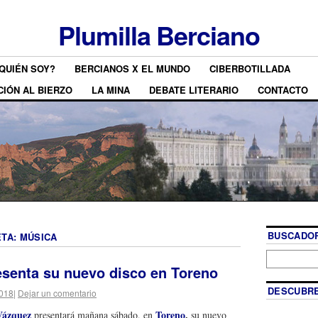
Plumilla Berciano
QUIÉN SOY?
BERCIANOS X EL MUNDO
CIBERBOTILLADA
CIÓN AL BIERZO
LA MINA
DEBATE LITERARIO
CONTACTO
BUSCADOR
ETA:
MÚSICA
esenta su nuevo disco en Toreno
DESCUBRE
2018
|
Dejar un comentario
Vázquez
Toreno
,
presentará mañana sábado, en
su nuevo