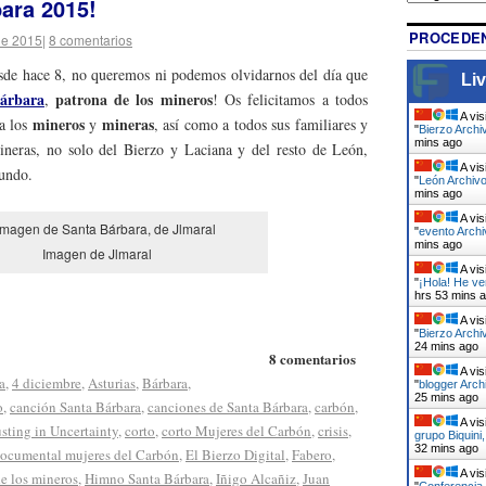
bara 2015!
PROCEDEN
de 2015
|
8 comentarios
de hace 8, no queremos ni podemos olvidarnos del día que
Liv
árbara
patrona de los mineros
,
! Os felicitamos a todos
A vis
mineros
mineras
a los
y
, así como a todos sus familiares y
"
Bierzo Archi
mins ago
ineras, no solo del Bierzo y Laciana y del resto de León,
A vis
mundo.
"
León Archivo
mins ago
A vis
"
evento Archi
mins ago
Imagen de Jlmaral
A vis
"
¡Hola! He v
hrs 53 mins 
A vis
"
Bierzo Archi
24 mins ago
8 comentarios
A vis
a
,
4 diciembre
,
Asturias
,
Bárbara
,
"
blogger Arch
25 mins ago
o
,
canción Santa Bárbara
,
canciones de Santa Bárbara
,
carbón
,
A vis
ting in Uncertainty
,
corto
,
corto Mujeres del Carbón
,
crisis
,
grupo Biquini
32 mins ago
ocumental mujeres del Carbón
,
El Bierzo Digital
,
Fabero
,
A vis
e los mineros
,
Himno Santa Bárbara
,
Iñigo Alcañiz
,
Juan
"
Conferencia 