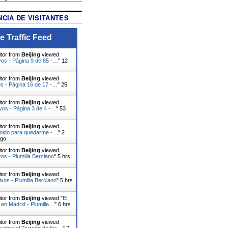
CIA DE VISITANTES
e Traffic Feed
itor from
Beijing
viewed
vos - Página 9 de 85 -…
"
12
itor from
Beijing
viewed
s - Página 16 de 17 -…
"
25
itor from
Beijing
viewed
vos - Página 3 de 4 -…
"
53
itor from
Beijing
viewed
enido para quedarme -…
"
2
ago
itor from
Beijing
viewed
vos - Plumilla Berciano
"
5 hrs
itor from
Beijing
viewed
ivos - Plumilla Berciano
"
5 hrs
itor from
Beijing
viewed "
El
, en Madrid - Plumilla…
"
6 hrs
itor from
Beijing
viewed
sobre el Torreón de los…
"
7