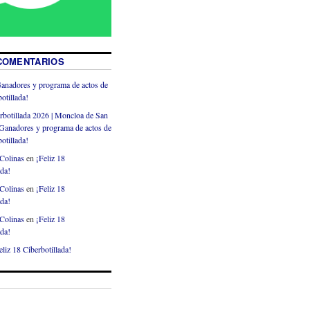
COMENTARIOS
anadores y programa de actos de
otillada!
rbotillada 2026 | Moncloa de San
Ganadores y programa de actos de
otillada!
Colinas
en
¡Feliz 18
ada!
Colinas
en
¡Feliz 18
ada!
Colinas
en
¡Feliz 18
ada!
eliz 18 Ciberbotillada!