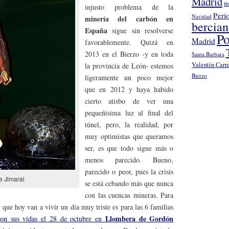
Madrid
m
injusto problema de la
Peri
Navidad
minería del carbón en
bercia
España
sigue sin resolverse
Po
Madrid
favorablemente. Quizá en
2013 en el Bierzo -y en toda
Santa Barbara
Valentín Carr
la provincia de León- estemos
Bierzo
ligeramente un poco mejor
que en 2012 y haya habido
cierto atisbo de ver una
pequeñísima luz al final del
túnel, pero, la realidad, por
muy optimistas que queramos
ser, es que todo sigue más o
menos parecido. Bueno,
parecido o peor, pues la crisis
 Jlmaral
se está cebando más que nunca
con las cuencas mineras. Para
 que hoy van a vivir un día muy triste es para las 6 familias
Llombera de Gordón
ron sus vidas el 28 de octubre en