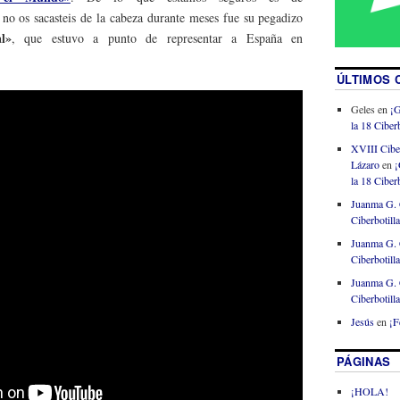
no os sacasteis de la cabeza durante meses fue su pegadizo
l»
, que estuvo a punto de representar a España en
ÚLTIMOS 
Geles
en
¡G
la 18 Ciberb
XVIII Cibe
Lázaro
en
¡
la 18 Ciberb
Juanma G. 
Ciberbotill
Juanma G. 
Ciberbotill
Juanma G. 
Ciberbotill
Jesús
en
¡F
PÁGINAS
¡HOLA!