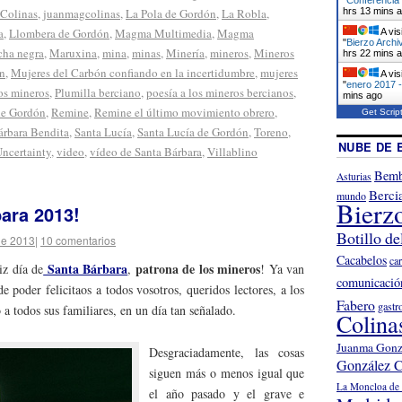
hrs 13 mins 
 Colinas
,
juanmagcolinas
,
La Pola de Gordón
,
La Robla
,
a
,
Llombera de Gordón
,
Magma Multimedia
,
Magma
A vis
"
Bierzo Archi
cha negra
,
Maruxina
,
mina
,
minas
,
Minería
,
mineros
,
Mineros
hrs 22 mins 
ón
,
Mujeres del Carbón confiando en la incertidumbre
,
mujeres
A vis
"
enero 2017 -
os mineros
,
Plumilla berciano
,
poesía a los mineros bercianos
,
mins ago
de Gordón
,
Remine
,
Remine el último movimiento obrero
,
Get Scrip
árbara Bendita
,
Santa Lucía
,
Santa Lucía de Gordón
,
Toreno
,
NUBE DE 
Uncertainty
,
video
,
vídeo de Santa Bárbara
,
Villablino
Bemb
Asturias
Berci
mundo
Bierz
bara 2013!
Botillo de
de 2013
|
10 comentarios
Cacabelos
ca
Santa Bárbara
patrona de los mineros
iz día de
,
! Ya van
comunicació
e poder felicitaos a todos vosotros, queridos lectores, a los
Fabero
gastr
a todos sus familiares, en un día tan señalado.
Colina
Juanma Gonz
Desgraciadamente, las cosas
González C
siguen más o menos igual que
La Moncloa de 
el año pasado y el grave e