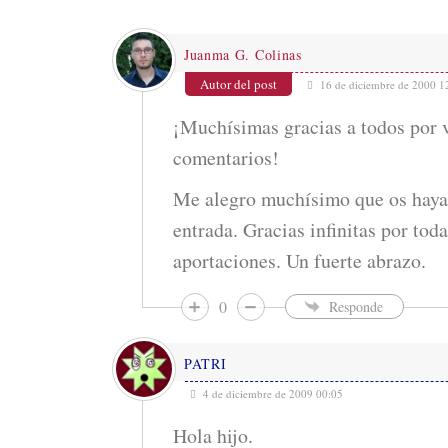
w
e
Juanma G. Colinas
b
Autor del post
16 de diciembre de 2000 1
¡Muchísimas gracias a todos por 
comentarios!
Me alegro muchísimo que os haya 
entrada. Gracias infinitas por tod
aportaciones. Un fuerte abrazo.
0
Responde
PATRI
4 de diciembre de 2009 00:05
Hola hijo.