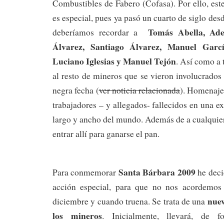
Combustibles de Fabero (Cofasa). Por ello, est
es especial, pues ya pasó un cuarto de siglo desde
Tomás Abella,
Ade
deberíamos recordar a
Álvarez,
Santiago Álvarez,
Manuel Garc
Luciano Iglesias y
Manuel Tejón
. Así como a 
al resto de mineros que se vieron involucrados
negra fecha (
ver noticia relacionada
). Homenaje 
trabajadores – y allegados- fallecidos en una e
largo y ancho del mundo. Además de a cualquie
entrar allí para ganarse el pan.
Santa Bárbara 2009
Para conmemorar
he deci
acción especial, para que no nos acordemos 
nuev
diciembre y cuando truena. Se trata de una
los mineros
. Inicialmente, llevará, de f