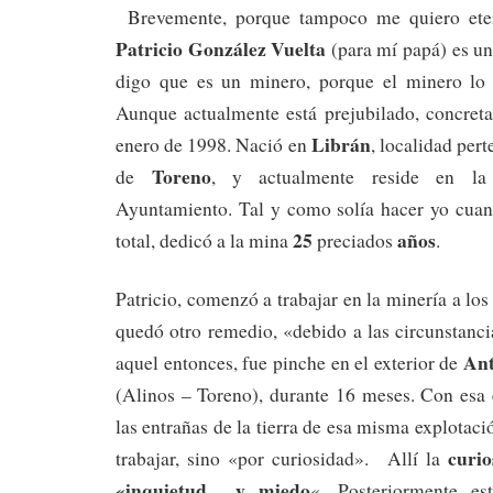
Brevemente, porque tampoco me quiero eter
Patricio González Vuelta
(para mí papá) es u
digo que es un minero, porque el minero lo 
Aunque actualmente está prejubilado, concret
Librán
enero de 1998. Nació en
, localidad per
Toreno
de
, y actualmente reside en la 
Ayuntamiento. Tal y como solía hacer yo cuand
25
años
total, dedicó a la mina
preciados
.
Patricio, comenzó a trabajar en la minería a lo
quedó otro remedio, «debido a las circunstanc
Ant
aquel entonces, fue pinche en el exterior de
(Alinos – Toreno), durante 16 meses. Con esa 
las entrañas de la tierra de esa misma explotac
curio
trabajar, sino «por curiosidad». Allí la
«inquietud y miedo
«. Posteriormente e