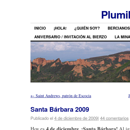
Plumi
INICIO
¡HOLA!
¿QUIÉN SOY?
BERCIANOS
ANIVERSARIO / INVITACIÓN AL BIERZO
LA MIN
←
Saint Andrews, patrón de Escocia
Santa Bárbara 2009
Publicado el
4 de diciembre de 2009
|
44 comentarios
4 de diciembre
¡Santa Bárbara!
Hoy es
.
Al ig