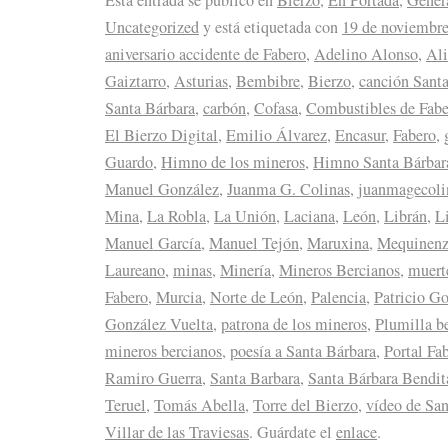
Esta entrada se publicó en
Bierzo
,
En Portada
,
Gener
Uncategorized
y está etiquetada con
19 de noviembre
aniversario accidente de Fabero
,
Adelino Alonso
,
Ali
Gaiztarro
,
Asturias
,
Bembibre
,
Bierzo
,
canción Sant
Santa Bárbara
,
carbón
,
Cofasa
,
Combustibles de Fabe
El Bierzo Digital
,
Emilio Álvarez
,
Encasur
,
Fabero
,
Guardo
,
Himno de los mineros
,
Himno Santa Bárbar
Manuel González
,
Juanma G. Colinas
,
juanmagecoli
Mina
,
La Robla
,
La Unión
,
Laciana
,
León
,
Librán
,
L
Manuel García
,
Manuel Tejón
,
Maruxina
,
Mequinen
Laureano
,
minas
,
Minería
,
Mineros Bercianos
,
muert
Fabero
,
Murcia
,
Norte de León
,
Palencia
,
Patricio G
González Vuelta
,
patrona de los mineros
,
Plumilla b
mineros bercianos
,
poesía a Santa Bárbara
,
Portal Fa
Ramiro Guerra
,
Santa Barbara
,
Santa Bárbara Bendit
Teruel
,
Tomás Abella
,
Torre del Bierzo
,
vídeo de San
Villar de las Traviesas
. Guárdate el
enlace
.