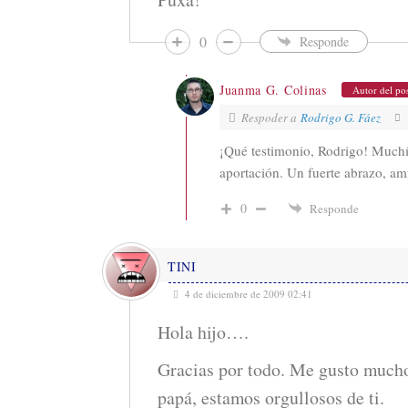
0
Responde
Juanma G. Colinas
Autor del po
Respoder a
Rodrigo G. Fáez
¡Qué testimonio, Rodrigo! Muchí
aportación. Un fuerte abrazo, am
0
Responde
TINI
4 de diciembre de 2009 02:41
Hola hijo….
Gracias por todo. Me gusto much
papá, estamos orgullosos de ti.