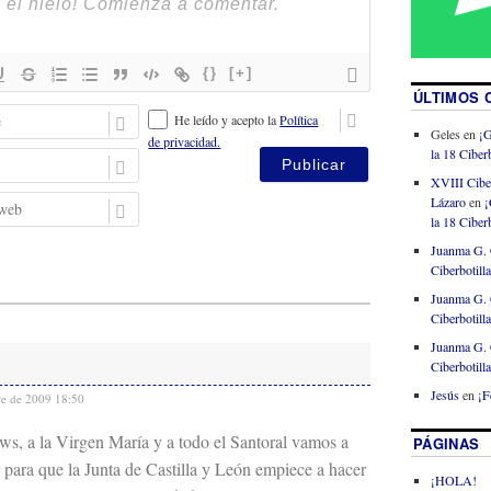
{}
[+]
ÚLTIMOS 
N
He leído y acepto la
Política
o
Geles
en
¡G
de privacidad.
m
la 18 Ciberb
E
b
m
XVIII Cibe
r
a
P
Lázaro
en
¡
e
i
á
la 18 Ciberb
l
g
Juanma G. 
i
Ciberbotill
n
Juanma G. 
a
Ciberbotill
w
e
Juanma G. 
b
Ciberbotill
Jesús
en
¡F
re de 2009 18:50
s, a la Virgen María y a todo el Santoral vamos a
PÁGINAS
r para que la Junta de Castilla y León empiece a hacer
¡HOLA!