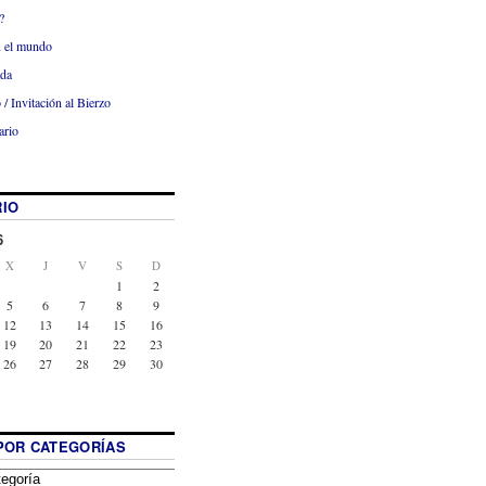
?
x el mundo
ada
 / Invitación al Bierzo
ario
IO
6
X
J
V
S
D
1
2
5
6
7
8
9
12
13
14
15
16
19
20
21
22
23
26
27
28
29
30
POR CATEGORÍAS