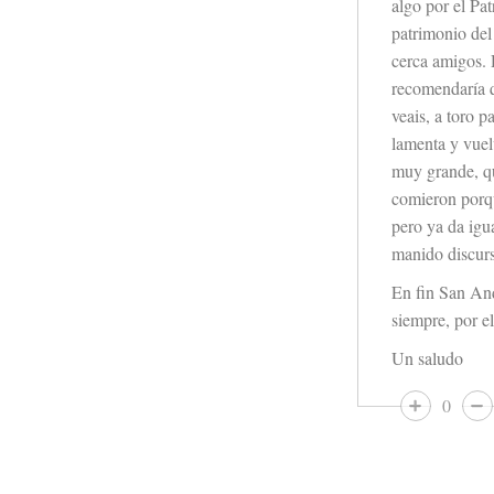
algo por el Pa
patrimonio del
cerca amigos. 
recomendaría q
veais, a toro 
lamenta y vuelv
muy grande, qu
comieron porqu
pero ya da igu
manido discurs
En fin San And
siempre, por e
Un saludo
0