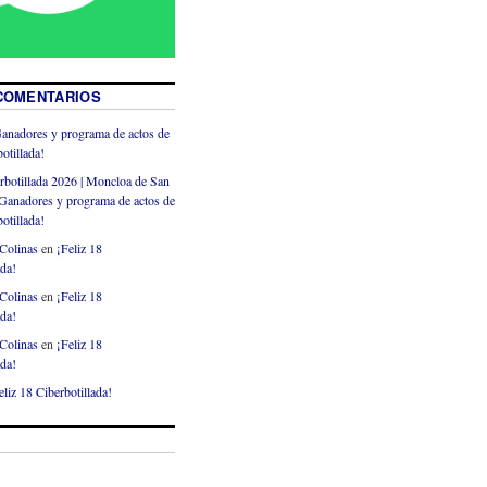
COMENTARIOS
anadores y programa de actos de
otillada!
rbotillada 2026 | Moncloa de San
Ganadores y programa de actos de
otillada!
Colinas
en
¡Feliz 18
ada!
Colinas
en
¡Feliz 18
ada!
Colinas
en
¡Feliz 18
ada!
eliz 18 Ciberbotillada!