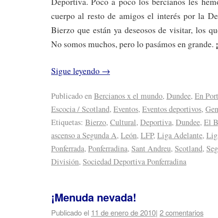
Deportiva. Poco a poco los bercianos les hem
cuerpo al resto de amigos el interés por la D
Bierzo que están ya deseosos de visitar, los q
¡
No somos muchos, pero lo pasámos en grande.
Sigue leyendo
→
Publicado en
Bercianos x el mundo
,
Dundee
,
En Por
Escocia / Scotland
,
Eventos
,
Eventos deportivos
,
Gen
Etiquetas:
Bierzo
,
Cultural
,
Deportiva
,
Dundee
,
El B
ascenso a Segunda A
,
León
,
LFP
,
Liga Adelante
,
Lig
Ponferrada
,
Ponferradina
,
Sant Andreu
,
Scotland
,
Seg
División
,
Sociedad Deportiva Ponferradina
¡Menuda nevada!
Publicado el
11 de enero de 2010
|
2 comentarios