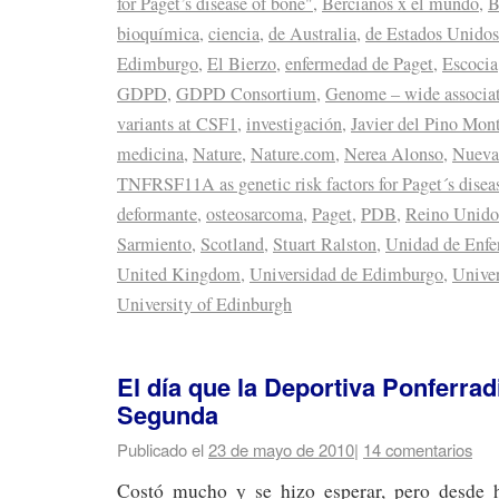
for Paget’s disease of bone"
,
Bercianos x el mundo
,
B
bioquímica
,
ciencia
,
de Australia
,
de Estados Unidos
Edimburgo
,
El Bierzo
,
enfermedad de Paget
,
Escocia
GDPD
,
GDPD Consortium
,
Genome – wide associati
variants at CSF1
,
investigación
,
Javier del Pino Mon
medicina
,
Nature
,
Nature.com
,
Nerea Alonso
,
Nueva
TNFRSF11A as genetic risk factors for Paget´s disea
deformante
,
osteosarcoma
,
Paget
,
PDB
,
Reino Unido
Sarmiento
,
Scotland
,
Stuart Ralston
,
Unidad de Enf
United Kingdom
,
Universidad de Edimburgo
,
Unive
University of Edinburgh
El día que la Deportiva Ponferrad
Segunda
Publicado el
23 de mayo de 2010
|
14 comentarios
Costó mucho y se hizo esperar, pero desde 