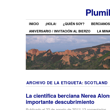
Plumi
INICIO
¡HOLA!
¿QUIÉN SOY?
BERCIANOS
ANIVERSARIO / INVITACIÓN AL BIERZO
LA MIN
ARCHIVO DE LA ETIQUETA:
SCOTLAND
La científica berciana Nerea Alon
importante descubrimiento
Publicado el
22 de agosto de 2011
|
13 comentarios