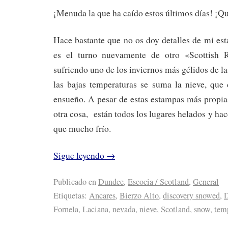
¡Menuda la que ha caído estos últimos días! ¡Q
Hace bastante que no os doy detalles de mi es
es el turno nuevamente de otro «Scottish R
sufriendo uno de los inviernos más gélidos de l
las bajas temperaturas se suma la nieve, que 
ensueño. A pesar de estas estampas más propia
otra cosa, están todos los lugares helados y h
que mucho frío.
Sigue leyendo
→
Publicado en
Dundee
,
Escocia / Scotland
,
General
Etiquetas:
Ancares
,
Bierzo Alto
,
discovery snowed
,
Fornela
,
Laciana
,
nevada
,
nieve
,
Scotland
,
snow
,
tem