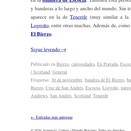
y banderas a lo largo y ancho del mundo. Sin ir
aparece en la de
Tenerife
(muy similar a la 
Logroño
, entre otras muchas. Además de, como n
El Bierzo
.
Sigue leyendo
→
Publicado en
Bierzo
,
curiosidades
,
En Portada
,
Escoc
/ Scotland
,
General
Etiquetas:
30 de noviembre
,
bandera de El Bierzo
,
ba
Bierzo
,
Cruz de San Andrés
,
Escocia
,
Logroño
,
patró
Andrews
,
San Andrés
,
Scotland
,
Tenerife
←
Entradas más antiguas
© 2020. Juanma G. Colinas / Plumilla Berciano. Todos los derechos