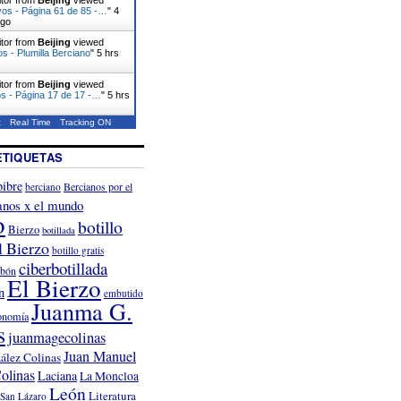
vos - Página 61 de 85 -…
"
4
ago
itor from
Beijing
viewed
os - Plumilla Berciano
"
5 hrs
itor from
Beijing
viewed
s - Página 17 de 17 -…
"
5 hrs
t
Real Time
Tracking ON
ETIQUETAS
ibre
Bercianos por el
berciano
anos x el mundo
o
botillo
Bierzo
botillada
l Bierzo
botillo gratis
ciberbotillada
rbón
El Bierzo
n
embutido
Juanma G.
onomía
s
juanmagecolinas
Juan Manuel
ález Colinas
olinas
Laciana
La Moncloa
León
Literatura
San Lázaro