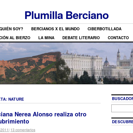
Plumilla Berciano
QUIÉN SOY?
BERCIANOS X EL MUNDO
CIBERBOTILLADA
CIÓN AL BIERZO
LA MINA
DEBATE LITERARIO
CONTACTO
BUSCADOR
ETA:
NATURE
ciana Nerea Alonso realiza otro
ubrimiento
DESCUBRE
 2011
|
13 comentarios