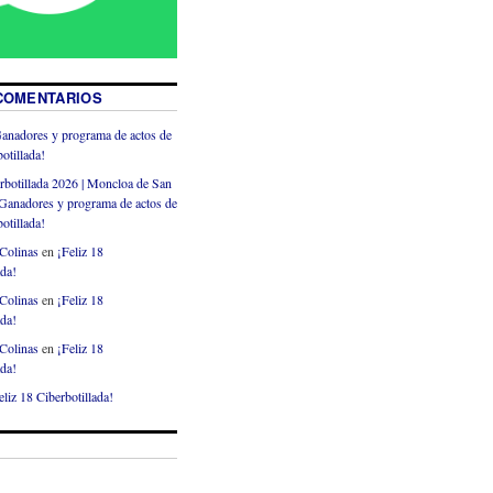
COMENTARIOS
anadores y programa de actos de
otillada!
rbotillada 2026 | Moncloa de San
Ganadores y programa de actos de
otillada!
Colinas
en
¡Feliz 18
ada!
Colinas
en
¡Feliz 18
ada!
Colinas
en
¡Feliz 18
ada!
eliz 18 Ciberbotillada!