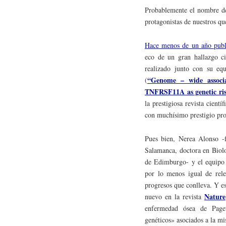
Probablemente el nombre 
protagonistas de nuestros q
Hace menos de un año publi
eco de un gran hallazgo ci
realizado junto con su eq
“Genome – wide associa
(
TNFRSF11A as genetic risk
la prestigiosa revista cientí
con muchísimo prestigio prof
Pues bien, Nerea Alonso -f
Salamanca, doctora en Biolo
de Edimburgo- y el equipo e
por lo menos igual de rele
progresos que conlleva. Y es
Nature
nuevo en la revista
enfermedad ósea de Paget
genéticos» asociados a la m