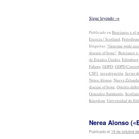
Sigue leyendo
→
Publicado en
Bercianos x el
Escocia / Scotland
,
Periodism
Etiquetas:
"Genome-wide associ
disease of bone"
,
Bercianos x
de Estados Unidos
,
Edimburg
Fabero
,
GDPD
,
GDPD Consor
CSF1
,
investigación
,
Javier 
Nerea Alonso
,
Nueva Zelanda
disease of bone
,
Osteítis defo
Gonzalez-Sarmiento
,
Scotlan
Kingdom
,
Universidad de Ed
Nerea Alonso («
Publicado el
19 de octubre d