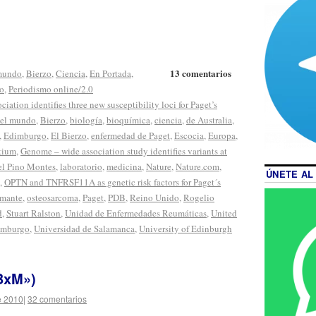
13 comentarios
 mundo
,
Bierzo
,
Ciencia
,
En Portada
,
o
,
Periodismo online/2.0
ation identifies three new susceptibility loci for Paget’s
 el mundo
,
Bierzo
,
biología
,
bioquímica
,
ciencia
,
de Australia
,
,
Edimburgo
,
El Bierzo
,
enfermedad de Paget
,
Escocia
,
Europa
,
tium
,
Genome – wide association study identifies variants at
del Pino Montes
,
laboratorio
,
medicina
,
Nature
,
Nature.com
,
ÚNETE AL
,
OPTN and TNFRSF11A as genetic risk factors for Paget´s
rmante
,
osteosarcoma
,
Paget
,
PDB
,
Reino Unido
,
Rogelio
d
,
Stuart Ralston
,
Unidad de Enfermedades Reumáticas
,
United
imburgo
,
Universidad de Salamanca
,
University of Edinburgh
BxM»)
e 2010
|
32 comentarios