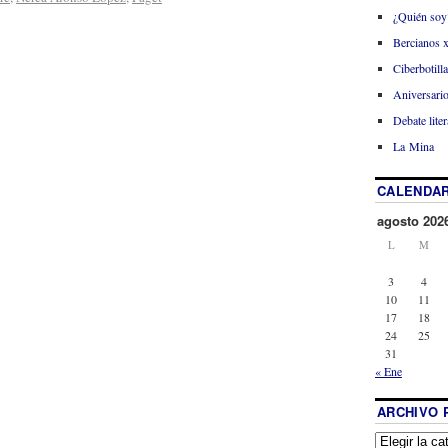
¿Quién soy
Bercianos 
Ciberbotill
Aniversario
Debate liter
La Mina
CALENDAR
agosto 202
L
M
3
4
10
11
17
18
24
25
31
« Ene
ARCHIVO 