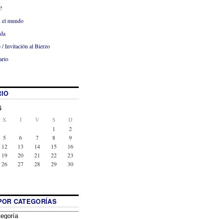
?
x el mundo
ada
 / Invitación al Bierzo
ario
IO
6
X
J
V
S
D
1
2
5
6
7
8
9
12
13
14
15
16
19
20
21
22
23
26
27
28
29
30
POR CATEGORÍAS