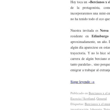
«Bercianos x 
Hoy toca un
de la protagonista, co
incorporaremos una mini-ent
no ha tenido todo el eco que
Nerea
Nuestra invitada es
Edimburgo
residente en
aproximadamente, un año. D
algún día apareciese en esta
trayectoria. Y no lo hice 
carrera de algún berciano 
tanto paralelas-, sino porqu
emigrar a trabajar al extranj
Sigue leyendo
→
Publicado en
Bercianos x el
Escocia / Scotland
,
General
Etiquetas:
Bercianos x el mu
investigación
,
laborario
,
Natu