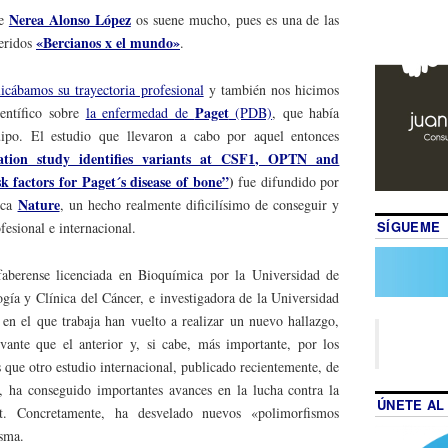
Nerea Alonso López
de
os suene mucho, pues es una de las
«Bercianos x el mundo»
ueridos
.
cábamos su trayectoria profesional
y también nos hicimos
Paget
entífico sobre
la enfermedad de
(PDB)
, que había
uipo. El estudio que llevaron a cabo por aquel entonces
tion study identifies variants at CSF1, OPTN and
 factors for Paget´s disease of bone”
)
fue difundido por
Nature
fica
, un hecho realmente dificilísimo de conseguir y
SÍGUEME
esional e internacional.
aberense licenciada en Bioquímica por la Universidad de
gía y Clínica del Cáncer, e investigadora de la Universidad
n el que trabaja han vuelto a realizar un nuevo hallazgo,
vante que el anterior y, si cabe, más importante, por los
 que otro estudio internacional, publicado recientemente, de
, ha conseguido importantes avances en la lucha contra la
ÚNETE AL
. Concretamente, ha desvelado nuevos «polimorfismos
isma.