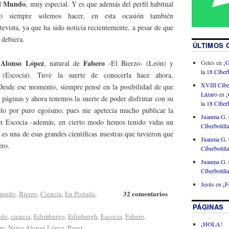
el Mundo
, muy especial. Y es que además del perfil habitual
mo siempre solemos hacer, en esta ocasión también
evista, ya que ha sido noticia recientemente, a pesar de que
 debiera.
ÚLTIMOS 
 Alonso López
Fabero
, natural de
-El Bierzo- (León) y
Geles
en
¡G
la 18 Ciberb
(Escocia). Tuve la suerte de conocerla hace ahora,
XVIII Cibe
esde ese momento, siempre pensé en la posibilidad de que
Lázaro
en
¡
s páginas y ahora tenemos la suerte de poder disfrutar con su
la 18 Ciberb
sólo por puro egoismo, pues me apetecía mucho publicar la
Juanma G. 
en Escocia -además, en cierto modo hemos tenido vidas un
Ciberbotill
e es una de esas grandes científicas nuestras que tuvieron que
Juanma G. 
ero.
Ciberbotill
Juanma G. 
Ciberbotill
Jesús
en
¡F
32 comentarios
 mundo
,
Bierzo
,
Ciencia
,
En Portada
,
PÁGINAS
ndo
,
ciencia
,
Edimburgo
,
Edinburgh
,
Escocia
,
Fabero
,
¡HOLA!
re
,
Nerea Alonso López
,
Paget