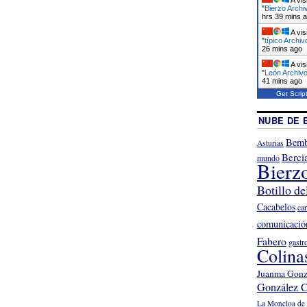
"
Bierzo Archi
hrs 39 mins 
A vis
"
típico Archiv
26 mins ago
A vis
"
León Archivo
41 mins ago
Get Scrip
NUBE DE 
Bemb
Asturias
Berci
mundo
Bierz
Botillo de
Cacabelos
ca
comunicació
Fabero
gastr
Colina
Juanma Gonz
González C
La Moncloa de 