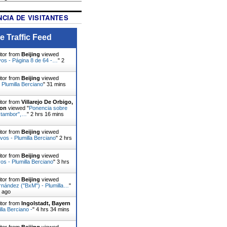
CIA DE VISITANTES
e Traffic Feed
itor from
Beijing
viewed
vos - Página 8 de 64 -…
"
2
itor from
Beijing
viewed
 Plumilla Berciano
"
31 mins
itor from
Villarejo De Orbigo,
eon
viewed "
Ponencia sobre
el tambor",…
"
2 hrs 16 mins
itor from
Beijing
viewed
ivos - Plumilla Berciano
"
2 hrs
itor from
Beijing
viewed
s - Plumilla Berciano
"
3 hrs
itor from
Beijing
viewed
rnández ("BxM") - Plumilla…
"
s ago
itor from
Ingolstadt, Bayern
lla Berciano -
"
4 hrs 34 mins
itor from
Beijing
viewed