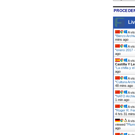
PROCEDEN
Liv
A vis
"
Bierzo Archi
mins ago
A vis
"
enero 2017 -
ago
A vis
Castilla Y L
"La chifla y 
ago
A vis
"
Cultura Arch
48 mins ago
A vis
"
NATO Archivo
1 min ago
A vis
"
Roger R. Fe
4 hrs 31 min
A vis
viewed "
Plumi
ago
A vis