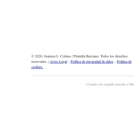
© 2020. Juanma G. Colinas / Plumilla Berciano. Todos los derechos
reservados. |
Aviso Legal
–
Política de privacidad de datos
–
Política de
cookies.
Creado con orgullo gracias a Wo