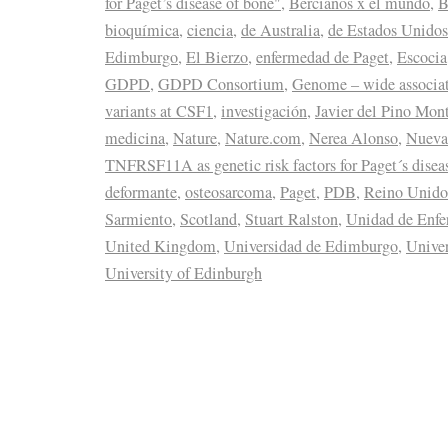
for Paget’s disease of bone"
,
Bercianos x el mundo
,
B
bioquímica
,
ciencia
,
de Australia
,
de Estados Unidos
Edimburgo
,
El Bierzo
,
enfermedad de Paget
,
Escocia
GDPD
,
GDPD Consortium
,
Genome – wide associati
variants at CSF1
,
investigación
,
Javier del Pino Mon
medicina
,
Nature
,
Nature.com
,
Nerea Alonso
,
Nueva
TNFRSF11A as genetic risk factors for Paget´s disea
deformante
,
osteosarcoma
,
Paget
,
PDB
,
Reino Unido
Sarmiento
,
Scotland
,
Stuart Ralston
,
Unidad de Enf
United Kingdom
,
Universidad de Edimburgo
,
Unive
University of Edinburgh