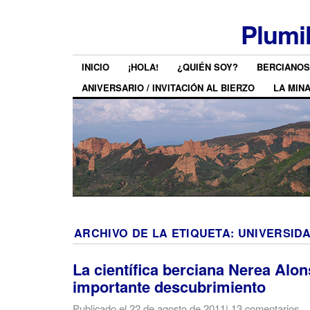
Plumi
INICIO
¡HOLA!
¿QUIÉN SOY?
BERCIANOS
ANIVERSARIO / INVITACIÓN AL BIERZO
LA MIN
ARCHIVO DE LA ETIQUETA:
UNIVERSID
La científica berciana Nerea Alon
importante descubrimiento
Publicado el
22 de agosto de 2011
|
13 comentarios