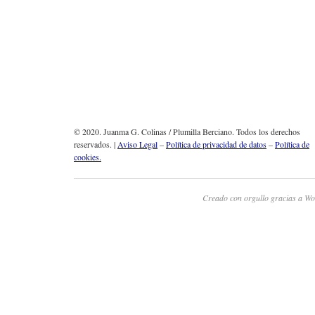
© 2020. Juanma G. Colinas / Plumilla Berciano. Todos los derechos
reservados. |
Aviso Legal
–
Política de privacidad de datos
–
Política de
cookies.
Creado con orgullo gracias a Wo