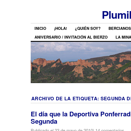
Plumi
INICIO
¡HOLA!
¿QUIÉN SOY?
BERCIANOS
ANIVERSARIO / INVITACIÓN AL BIERZO
LA MIN
ARCHIVO DE LA ETIQUETA:
SEGUNDA DI
El día que la Deportiva Ponferrad
Segunda
Publicado el
23 de mayo de 2010
|
14 comentarios