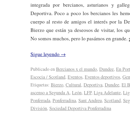
integrada por bercianos, asturianos y galle
Deportiva. Poco a poco los bercianos les hem
cuerpo al resto de amigos el interés por la D
Bierzo que están ya deseosos de visitar, los q
¡
No somos muchos, pero lo pasámos en grande.
Sigue leyendo
→
Publicado en
Bercianos x el mundo
,
Dundee
,
En Por
Escocia / Scotland
,
Eventos
,
Eventos deportivos
,
Gen
Etiquetas:
Bierzo
,
Cultural
,
Deportiva
,
Dundee
,
El B
ascenso a Segunda A
,
León
,
LFP
,
Liga Adelante
,
Lig
Ponferrada
,
Ponferradina
,
Sant Andreu
,
Scotland
,
Seg
División
,
Sociedad Deportiva Ponferradina