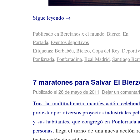
Sigue leyendo
→
Publicado en
Bercianos x el mundo
,
Bierzo
,
En
Portada
,
Eventos deportivos
Etiquetas:
Berbabéu
,
Bierzo
,
Copa del Rey
,
Deportiv
Ponferrada
,
Ponferradina
,
Real Madrid
,
Santiago Ber
7 maratones para Salvar El Bierz
Publicado el
26 de mayo de 2011
|
Dejar un comentar
Tras la multitudinaria manifestación celebra
protestar por diversos proyectos industriales pe
y sus habitantes, que congregó en Ponferrada 
personas
, llega el turno de una nueva acción re
incineración de residuos.