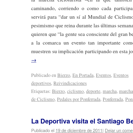
caminando, corriendo o como cada participa
servirá para “dar un sí al Mundial de Ciclism
pesimismo que reina durante las últimas seman
quieren que “la gente sea consciente del gran b
a la comarca un evento tan importante co
muestren su implicación participando en esta j
→
Publicado en
Bierzo
,
En Portada
,
Eventos
,
Eventos
deportivos
,
Reivindicaciones
Etiquetas:
Bierzo
,
ciclismo
,
deporte
,
marcha
,
marcha 
de Ciclismo
,
Pedales por Ponferrada
,
Ponferrada
,
Pon
La Deportiva visita el Santiago 
Publicado el
19 de diciembre de 2011
|
Dejar un come