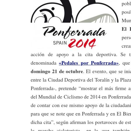
po
pos
Mund
El 
per
cre
acción de apoyo a la cita deportiva. Se 
«Pedales por Ponferrada»
denominada
, que
domingo 21 de octubre
. El evento, que se ini
entre la Ciudad Deportiva del Toralín y la Pla
Ponferrada-, pretende “mostrar el más firme a
del Mundial de Ciclismo de 2014 en Ponferrada
de contar con ese mismo apoyo de la ciudadanía
para que se note que en Ponferrada y en El Bi
dicha cita”, según afirman los portavoces de est
la marcha cicloturista –en la que también