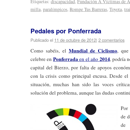
Etiquetas:
discapacidad
,
Fundación A Víctimas de Ac
milla
,
paralímpicos
,
Rompe Tus Barreras
,
Toyota
,
tra
Pedales por Ponferrada
Publicado el
11 de octubre de 2012
|
2 comentarios
Mundial de Ciclismo
Como sabéis, el
, que
Ponferrada
2014
celebre en
en el año
, podría n
capital del Bierzo, por falta de apoyos económi
con la crisis como principal excusa. Desde el
situación, muchas han sido las voces crític
solución del problema, aunque las dudas contin
Por 
de d
de 