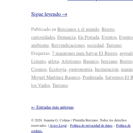
Sigue leyendo
→
Publicado en
Bercianos x el mundo
,
Bierzo
,
curiosidades
,
Denuncia
,
En Portada
,
Eventos
,
Evento
ambiente
,
Reivindicaciones
,
sociedad
,
Turismo
Etiquetas:
7 maratones para Salvar El Bierzo
,
agroal
Limpio
,
atleta
,
Atletismo
,
Basurco
,
berciano
,
Bierzo
Cosmos
,
Ecología
,
gastronomía
,
Incineración
,
marat
Miguel Martínez Basurco
,
Ponferrada
,
Salvemos El B
los Vados
,
Turismo
←
Entradas más antiguas
© 2020. Juanma G. Colinas / Plumilla Berciano. Todos los derechos
reservados. |
Aviso Legal
–
Política de privacidad de datos
–
Política de
cookies.