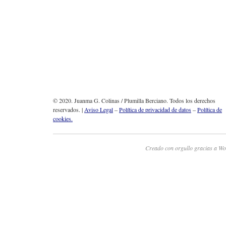
© 2020. Juanma G. Colinas / Plumilla Berciano. Todos los derechos
reservados. |
Aviso Legal
–
Política de privacidad de datos
–
Política de
cookies.
Creado con orgullo gracias a Wo