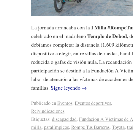
I Milla #RompeTu
La jornada arrancaba con la
Templo de Debod,
celebrado en el madrileño
do
debíamos completar la distancia (1,609 kilómetr
dispositivo a elegir, entre sillas de ruedas, hand
reducida o gafas de visión nula. La recaudación 
participación se destinó a la Fundación A Víctim
labor de atención a las víctimas de accidentes de
familias.
Sigue leyendo
→
Publicado en
Eventos
,
Eventos deportivos
,
Reivindicaciones
Etiquetas:
discapacidad
,
Fundación A Víctimas de Ac
milla
,
paralímpicos
,
Rompe Tus Barreras
,
Toyota
,
tra