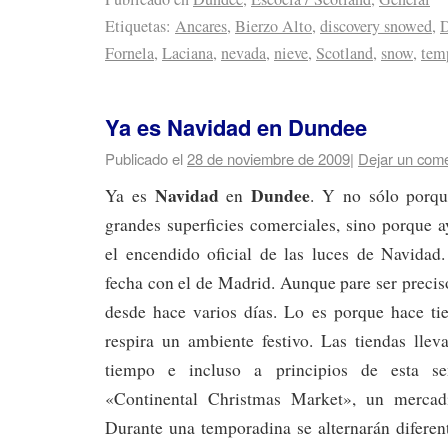
Etiquetas:
Ancares
,
Bierzo Alto
,
discovery snowed
,
Fornela
,
Laciana
,
nevada
,
nieve
,
Scotland
,
snow
,
tem
Ya es Navidad en Dundee
Publicado el
28 de noviembre de 2009
|
Dejar un come
Navidad
Dundee
Ya es
en
. Y no sólo porqu
grandes superficies comerciales, sino porque a
el encendido oficial de las luces de Navidad.
fecha con el de Madrid. Aunque pare ser precis
desde hace varios días. Lo es porque hace t
respira un ambiente festivo. Las tiendas llev
tiempo e incluso a principios de esta s
«Continental Christmas Market», un mercadi
Durante una temporadina se alternarán diferen