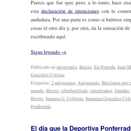
Parece que fue ayer, pero, a lo tonto, hace e
esta
declaración de intenciones
con la comenz
andadura. Por una parte es como si hubiese em
cosas el otro día y, por otra, da la sensación de
escribiendo aquí.
Sigue leyendo
→
Publicado en
aniversario
,
Bierzo
,
En Portada
,
Juan M
González Colinas
Etiquetas:
2 aniversario
,
Aniversario
,
Bercianos por 
mundo
,
Bierzo
,
ciberbotillada
,
cumpleaños
,
Dundee
Bierzo
,
Juanma G. Collinas
,
Juannma González Coli
Ponferrada
El día que la Deportiva Ponferrad