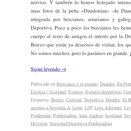
nervios. Y también lo hemos festejado inten
unas fotos de la peña «Dundonian» -de Dund
integrada por bercianos, asturianos y galle
Deportiva. Poco a poco los bercianos les hem
cuerpo al resto de amigos el interés por la D
Bierzo que están ya deseosos de visitar, los q
¡
No somos muchos, pero lo pasámos en grande.
Sigue leyendo
→
Publicado en
Bercianos x el mundo
,
Dundee
,
En Por
Escocia / Scotland
,
Eventos
,
Eventos deportivos
,
Gen
Etiquetas:
Bierzo
,
Cultural
,
Deportiva
,
Dundee
,
El B
ascenso a Segunda A
,
León
,
LFP
,
Liga Adelante
,
Lig
Ponferrada
,
Ponferradina
,
Sant Andreu
,
Scotland
,
Seg
División
,
Sociedad Deportiva Ponferradina