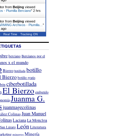
itor from
Beijing
viewed
vos - Plumilla Berciano
"
2 hrs
itor from
Beijing
viewed
MING Archivos - Plumilla…
"
s ago
t
Real Time
Tracking ON
ETIQUETAS
ibre
Bercianos por el
berciano
anos x el mundo
o
botillo
Bierzo
botillada
l Bierzo
botillo gratis
ciberbotillada
rbón
El Bierzo
n
embutido
Juanma G.
onomía
s
juanmagecolinas
Juan Manuel
ález Colinas
olinas
Laciana
La Moncloa
León
Literatura
San Lázaro
Minería
arketing
mineros