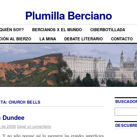
Plumilla Berciano
QUIÉN SOY?
BERCIANOS X EL MUNDO
CIBERBOTILLADA
CIÓN AL BIERZO
LA MINA
DEBATE LITERARIO
CONTACTO
BUSCADOR
ETA:
CHURCH BELLS
n Dundee
DESCUBRE
e de 2009
|
Dejar un comentario
. Y no sólo porque así lo aseguren las grandes superficies