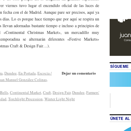
er viernes tuvo lugar el encendido oficial de las luces de
en fecha con el de Madrid. Aunque pare ser precisos, aquí ya
s días. Lo es porque hace tiempo que por aquí se respira un
s llevan adornadas bastante tiempo e incluso a principios de
l «Continental Christmas Market», un mercadillo muy
temporadina se alternarán diferentes «Festive Markets»
istmas Craft & Design Fair…).
SÍGUEME
Dejar un comentario
ra
,
Dundee
,
En Portada
,
Escocia /
uan Manuel González Colinas
,
Bells
,
Continental Market
,
Craft
,
Design Fair
,
Dundee
,
Farmers'
idad
,
Torchlight Procession
,
Winter Light Night
ÚNETE AL