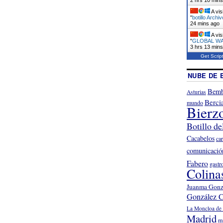
A vis
"
botillo Archi
24 mins ago
A vis
"
GLOBAL WAR
3 hrs 13 min
Get Scrip
NUBE DE 
Bemb
Asturias
Berci
mundo
Bierz
Botillo de
Cacabelos
ca
comunicació
Fabero
gastr
Colina
Juanma Gonz
González C
La Moncloa de 
Madrid
m