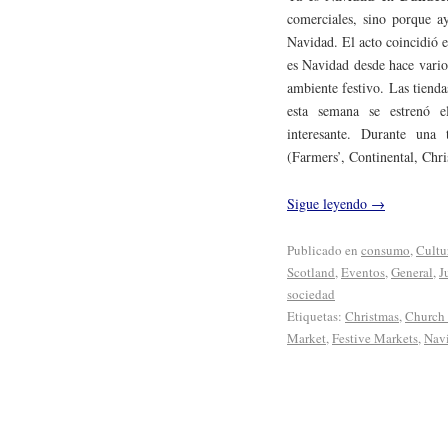
comerciales, sino porque ay
Navidad. El acto coincidió 
es Navidad desde hace vario
ambiente festivo. Las tienda
esta semana se estrenó e
interesante. Durante una 
(Farmers’, Continental, Chr
Sigue leyendo
→
Publicado en
consumo
,
Cultu
Scotland
,
Eventos
,
General
,
J
sociedad
Etiquetas:
Christmas
,
Church 
Market
,
Festive Markets
,
Nav