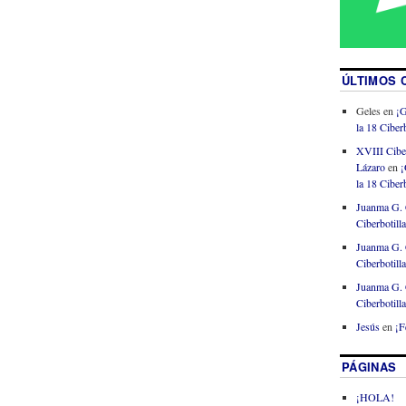
ÚLTIMOS 
Geles
en
¡G
la 18 Ciberb
XVIII Cibe
Lázaro
en
¡
la 18 Ciberb
Juanma G. 
Ciberbotill
Juanma G. 
Ciberbotill
Juanma G. 
Ciberbotill
Jesús
en
¡F
PÁGINAS
¡HOLA!