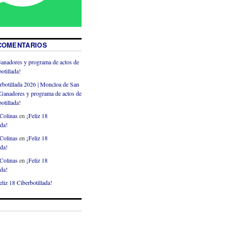
COMENTARIOS
anadores y programa de actos de
otillada!
rbotillada 2026 | Moncloa de San
Ganadores y programa de actos de
otillada!
Colinas
en
¡Feliz 18
ada!
Colinas
en
¡Feliz 18
ada!
Colinas
en
¡Feliz 18
ada!
eliz 18 Ciberbotillada!