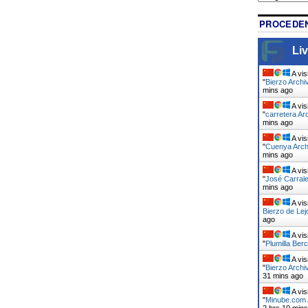
PROCEDEN
Liv
A vis
"
Bierzo Archi
mins ago
A vis
"
carretera Ar
mins ago
A vis
"
Cuenya Arch
mins ago
A vis
"
José Carrale
mins ago
A vis
Bierzo de Lej
ago
A vis
"
Plumilla Berc
A vis
"
Bierzo Archi
31 mins ago
A vis
"
Minube.com A
2 hrs 10 min