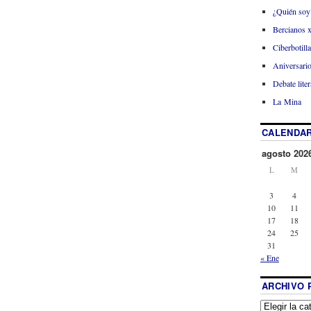
¿Quién soy
Bercianos 
Ciberbotill
Aniversario
Debate liter
La Mina
CALENDAR
agosto 202
L
M
3
4
10
11
17
18
24
25
31
« Ene
ARCHIVO 