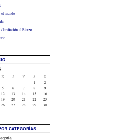
?
x el mundo
ada
 / Invitación al Bierzo
ario
IO
6
X
J
V
S
D
1
2
5
6
7
8
9
12
13
14
15
16
19
20
21
22
23
26
27
28
29
30
POR CATEGORÍAS