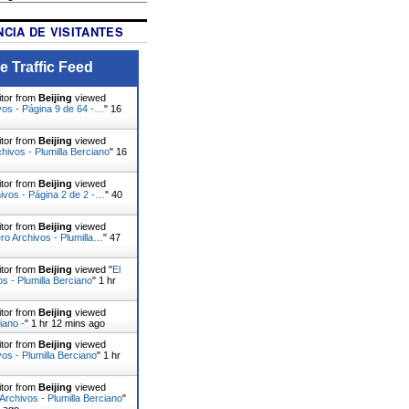
CIA DE VISITANTES
e Traffic Feed
itor from
Beijing
viewed
vos - Página 9 de 64 -…
"
16
itor from
Beijing
viewed
chivos - Plumilla Berciano
"
16
itor from
Beijing
viewed
ivos - Página 2 de 2 -…
"
40
itor from
Beijing
viewed
ro Archivos - Plumilla…
"
47
itor from
Beijing
viewed "
El
os - Plumilla Berciano
"
1 hr
itor from
Beijing
viewed
iano -
"
1 hr 12 mins ago
itor from
Beijing
viewed
vos - Plumilla Berciano
"
1 hr
itor from
Beijing
viewed
rchivos - Plumilla Berciano
"
s ago