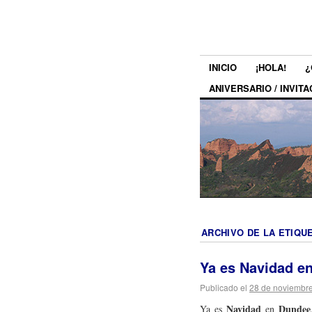
INICIO
¡HOLA!
¿
ANIVERSARIO / INVITA
ARCHIVO DE LA ETIQU
Ya es Navidad e
Publicado el
28 de noviembr
Navidad
Dundee
Ya es
en