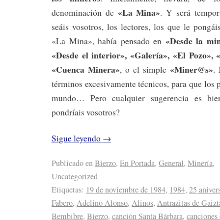
«La Mina»
denominación de
. Y será tempor
seáis vosotros, los lectores, los que le pong
«Desde la min
«La Mina», había pensado en
«Desde el interior», «Galería», «El Pozo»,
«Cuenca Minera»
«Miner@s»
, o el simple
.
términos excesivamente técnicos, para que los 
mundo… Pero cualquier sugerencia es bien
pondríais vosotros?
Sigue leyendo
→
Publicado en
Bierzo
,
En Portada
,
General
,
Minería
,
Uncategorized
Etiquetas:
19 de noviembre de 1984
,
1984
,
25 aniver
Fabero
,
Adelino Alonso
,
Alinos
,
Antrazitas de Gaizt
Bembibre
,
Bierzo
,
canción Santa Bárbara
,
canciones 