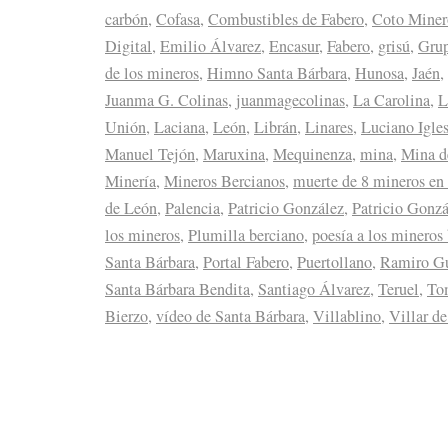
carbón
,
Cofasa
,
Combustibles de Fabero
,
Coto Minero
Digital
,
Emilio Álvarez
,
Encasur
,
Fabero
,
grisú
,
Gru
de los mineros
,
Himno Santa Bárbara
,
Hunosa
,
Jaén
,
Juanma G. Colinas
,
juanmagecolinas
,
La Carolina
,
L
Unión
,
Laciana
,
León
,
Librán
,
Linares
,
Luciano Igles
Manuel Tejón
,
Maruxina
,
Mequinenza
,
mina
,
Mina d
Minería
,
Mineros Bercianos
,
muerte de 8 mineros en
de León
,
Palencia
,
Patricio González
,
Patricio Gonzá
los mineros
,
Plumilla berciano
,
poesía a los mineros
Santa Bárbara
,
Portal Fabero
,
Puertollano
,
Ramiro Gu
Santa Bárbara Bendita
,
Santiago Álvarez
,
Teruel
,
To
Bierzo
,
vídeo de Santa Bárbara
,
Villablino
,
Villar de