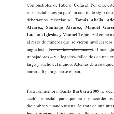
Combustibles de Fabero (Cofasa). Por ello, est
es especial, pues ya pasó un cuarto de siglo desde
Tomás Abella,
Ade
deberíamos recordar a
Álvarez,
Santiago Álvarez,
Manuel Garc
Luciano Iglesias y
Manuel Tejón
. Así como a 
al resto de mineros que se vieron involucrados
negra fecha (
ver noticia relacionada
). Homenaje 
trabajadores – y allegados- fallecidos en una e
largo y ancho del mundo. Además de a cualquie
entrar allí para ganarse el pan.
Santa Bárbara 2009
Para conmemorar
he deci
acción especial, para que no nos acordemos 
nuev
diciembre y cuando truena. Se trata de una
los mineros
. Inicialmente, llevará, de f