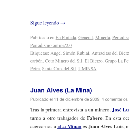
Sigue leyendo
→
Publicado en
En Portada
,
General
,
Minería
,
Periodi
Periodismo online/2.0
Etiquetas:
Ángel Simón Rubial
,
Antracitas del Bier
carbón
,
Coto Minero del Sil
,
El Bierzo
,
Grupo La Pe
Petra
,
Santa Cruz del Sil
,
UMINSA
Juan Alves (La Mina)
Publicado el
11 de diciembre de 2009
|
4 comentarios
José Lu
Tras la primera entrevista a un minero,
Fabero
turno a otro trabajador de
. En esta oc
«La Mina»
Juan Alves Luis
acercarnos a
es
, 