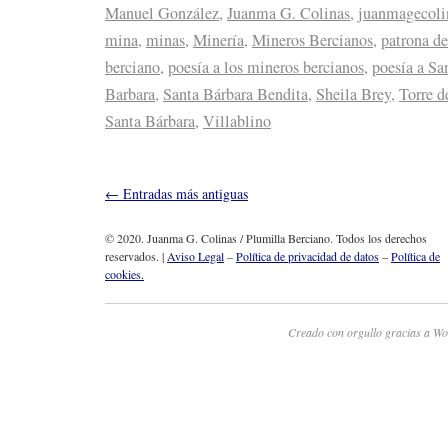
Manuel González
,
Juanma G. Colinas
,
juanmagecoli
mina
,
minas
,
Minería
,
Mineros Bercianos
,
patrona de
berciano
,
poesía a los mineros bercianos
,
poesía a Sa
Barbara
,
Santa Bárbara Bendita
,
Sheila Brey
,
Torre d
Santa Bárbara
,
Villablino
←
Entradas más antiguas
© 2020. Juanma G. Colinas / Plumilla Berciano. Todos los derechos
reservados. |
Aviso Legal
–
Política de privacidad de datos
–
Política de
cookies.
Creado con orgullo gracias a Wo