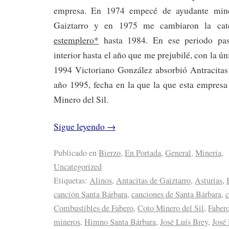
empresa. En 1974 empecé de ayudante mine
Gaiztarro y en 1975 me cambiaron la cat
estemplero*
hasta 1984. En ese periodo pas
interior hasta el año que me prejubilé, con la ú
1994 Victoriano González absorbió Antracitas 
año 1995, fecha en la que la que esta empresa
Minero del Sil.
Sigue leyendo
→
Publicado en
Bierzo
,
En Portada
,
General
,
Minería
,
Uncategorized
Etiquetas:
Alinos
,
Antacitas de Gaiztarro
,
Asturias
,
canción Santa Bárbara
,
canciones de Santa Bárbara
,
Combustibles de Fabero
,
Coto Minero del Sil
,
Faber
mineros
,
Himno Santa Bárbara
,
José Luís Brey
,
José