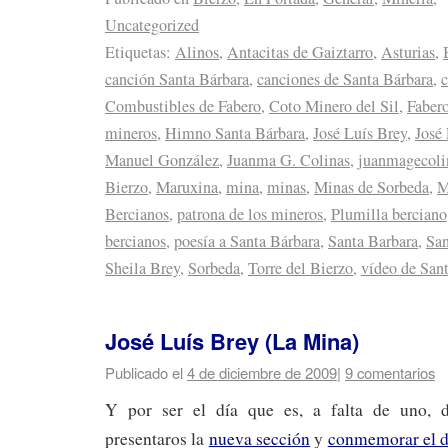
Uncategorized
Etiquetas:
Alinos
,
Antacitas de Gaiztarro
,
Asturias
,
canción Santa Bárbara
,
canciones de Santa Bárbara
,
Combustibles de Fabero
,
Coto Minero del Sil
,
Faber
mineros
,
Himno Santa Bárbara
,
José Luís Brey
,
José
Manuel González
,
Juanma G. Colinas
,
juanmagecoli
Bierzo
,
Maruxina
,
mina
,
minas
,
Minas de Sorbeda
,
M
Bercianos
,
patrona de los mineros
,
Plumilla berciano
bercianos
,
poesía a Santa Bárbara
,
Santa Barbara
,
San
Sheila Brey
,
Sorbeda
,
Torre del Bierzo
,
vídeo de San
José Luís Brey (La Mina)
Publicado el
4 de diciembre de 2009
|
9 comentarios
Y por ser el día que es, a falta de uno, 
presentaros la
nueva sección
y
conmemorar el d