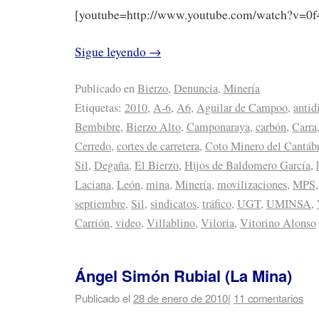
[youtube=http://www.youtube.com/watch?v=
Sigue leyendo
→
Publicado en
Bierzo
,
Denuncia
,
Minería
Etiquetas:
2010
,
A-6
,
A6
,
Aguilar de Campoo
,
antid
Bembibre
,
Bierzo Alto
,
Camponaraya
,
carbón
,
Carra
Cerredo
,
cortes de carretera
,
Coto Minero del Cantáb
Sil
,
Degaña
,
El Bierzo
,
Hijos de Baldomero García
,
Laciana
,
León
,
mina
,
Minería
,
movilizaciones
,
MPS
septiembre
,
Sil
,
sindicatos
,
tráfico
,
UGT
,
UMINSA
,
Carrión
,
video
,
Villablino
,
Viloria
,
Vitorino Alonso
Ángel Simón Rubial (La Mina)
Publicado el
28 de enero de 2010
|
11 comentarios