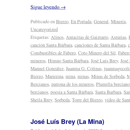
Sigue leyendo
→
Publicado en
Bierzo
,
En Portada
,
General
,
Minería
,
Uncategorized
Etiquetas:
Alinos
,
Antacitas de Gaiztarro
,
Asturias
,
canción Santa Bárbara
,
canciones de Santa Bárbara
,
Combustibles de Fabero
,
Coto Minero del Sil
,
Faber
mineros
,
Himno Santa Bárbara
,
José Luís Brey
,
José
Manuel González
,
Juanma G. Colinas
,
juanmagecoli
Bierzo
,
Maruxina
,
mina
,
minas
,
Minas de Sorbeda
,
M
Bercianos
,
patrona de los mineros
,
Plumilla berciano
bercianos
,
poesía a Santa Bárbara
,
Santa Barbara
,
San
Sheila Brey
,
Sorbeda
,
Torre del Bierzo
,
vídeo de San
José Luís Brey (La Mina)