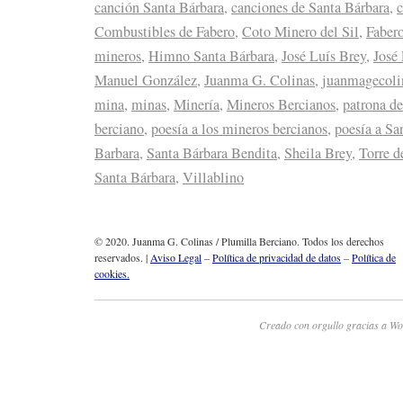
canción Santa Bárbara
,
canciones de Santa Bárbara
,
Combustibles de Fabero
,
Coto Minero del Sil
,
Faber
mineros
,
Himno Santa Bárbara
,
José Luís Brey
,
José
Manuel González
,
Juanma G. Colinas
,
juanmagecoli
mina
,
minas
,
Minería
,
Mineros Bercianos
,
patrona de
berciano
,
poesía a los mineros bercianos
,
poesía a Sa
Barbara
,
Santa Bárbara Bendita
,
Sheila Brey
,
Torre d
Santa Bárbara
,
Villablino
© 2020. Juanma G. Colinas / Plumilla Berciano. Todos los derechos
reservados. |
Aviso Legal
–
Política de privacidad de datos
–
Política de
cookies.
Creado con orgullo gracias a Wo