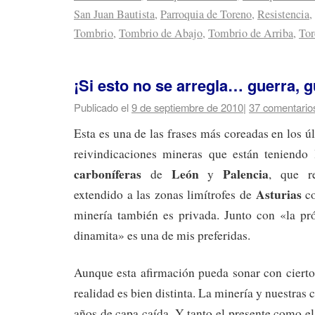
San Juan Bautista
,
Parroquia de Toreno
,
Resistencia
,
Tombrio
,
Tombrio de Abajo
,
Tombrio de Arriba
,
Tor
¡Si esto no se arregla… guerra, g
Publicado el
9 de septiembre de 2010
|
37 comentario
Esta es una de las frases más coreadas en los ú
reivindicaciones mineras que están teniendo
carboníferas
León
Palencia
de
y
, que r
Asturias
extendido a las zonas limítrofes de
co
minería también es privada. Junto con «la pró
dinamita» es una de mis preferidas.
Aunque esta afirmación pueda sonar con cierto
realidad es bien distinta. La minería y nuestra
años de capa caída. Y tanto el presente como el