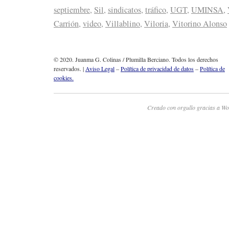
septiembre
,
Sil
,
sindicatos
,
tráfico
,
UGT
,
UMINSA
,
Carrión
,
video
,
Villablino
,
Viloria
,
Vitorino Alonso
© 2020. Juanma G. Colinas / Plumilla Berciano. Todos los derechos
reservados. |
Aviso Legal
–
Política de privacidad de datos
–
Política de
cookies.
Creado con orgullo gracias a Wo