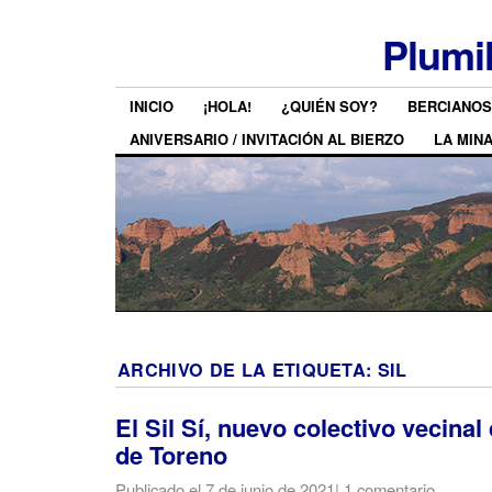
Plumi
INICIO
¡HOLA!
¿QUIÉN SOY?
BERCIANOS
ANIVERSARIO / INVITACIÓN AL BIERZO
LA MIN
ARCHIVO DE LA ETIQUETA:
SIL
El Sil Sí, nuevo colectivo vecinal
de Toreno
Publicado el
7 de junio de 2021
|
1 comentario