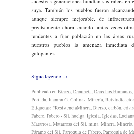
sucesivas generaciones hundían sus raíces en es
suya. También los pueblos fueron alcanzando
aunque siempre mejorable, de infraestruct
precisamente ahora, cuando tantas veces oímo
tendentes a fijar población en las áreas rur
nuestros pueblos la amenaza inmediata d
galopante».
Sigue leyendo
→
Publicado en
Bierzo
,
Denuncia
,
Derechos Humanos
,
Portada
,
Juanma G. Colinas
,
Minería
,
Reivindicacio
Etiquetas:
#ResistenciaMinera
,
Bierzo
,
carbón
,
crisis
Fabero
,
Fabero - Sil
,
huelga
,
Iglesia
,
Iglesias
,
Lacian
Matarrosa
,
Matarrosa del Sil
,
mina
,
Minera
,
Minería
Páramo del Sil
,
Parroquia de Fabero
,
Parroquia de Ma