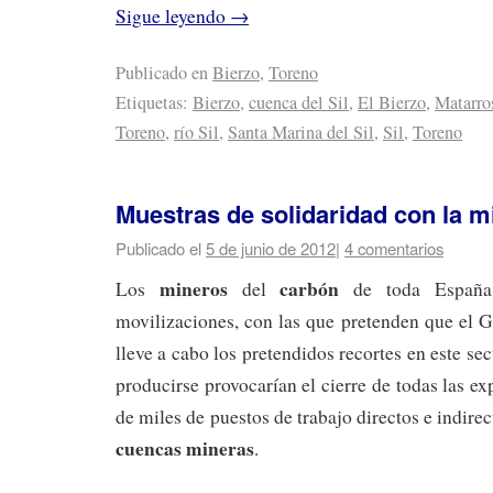
Sigue leyendo
→
Publicado en
Bierzo
,
Toreno
Etiquetas:
Bierzo
,
cuenca del Sil
,
El Bierzo
,
Matarros
Toreno
,
río Sil
,
Santa Marina del Sil
,
Sil
,
Toreno
Muestras de solidaridad con la m
Publicado el
5 de junio de 2012
|
4 comentarios
mineros
carbón
Los
del
de toda España 
movilizaciones, con las que pretenden que el 
lleve a cabo los pretendidos recortes en este sec
producirse provocarían el cierre de todas las ex
de miles de puestos de trabajo directos e indirec
cuencas mineras
.