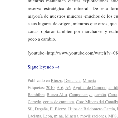
mientras mantenían ciertas explotaciones abi
reserva estratégica de mineral. De esta for
mayoría de nuestros mineros -muchos de los cu
a sus lugares de origen, mientras que otros, que
zonas, optaron también por marcharse- y rea
poco a cambio.
[youtube=http://www.youtube.com/watch?v=
Sigue leyendo
→
Publicado en
Bierzo
,
Denuncia
,
Minería
Etiquetas:
2010
,
A-6
,
A6
,
Aguilar de Campoo
,
antid
Bembibre
,
Bierzo Alto
,
Camponaraya
,
carbón
,
Carra
Cerredo
,
cortes de carretera
,
Coto Minero del Cantáb
Sil
,
Degaña
,
El Bierzo
,
Hijos de Baldomero García
,
Laciana
,
León
,
mina
,
Minería
,
movilizaciones
,
MPS