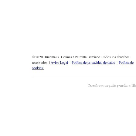
© 2020. Juanma G. Colinas / Plumilla Berciano. Todos los derechos
reservados. |
Aviso Legal
–
Política de privacidad de datos
–
Política de
cookies.
Creado con orgullo gracias a Wo