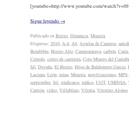
[youtube=http://www.youtube.com/watch?v=
Sigue leyendo
→
Publicado en
Bierzo
,
Denuncia
,
Minería
Etiquetas:
2010
,
A-6
,
A6
,
Aguilar de Campoo
,
antid
Bembibre
,
Bierzo Alto
,
Camponaraya
,
carbón
,
Carra
Cerredo
,
cortes de carretera
,
Coto Minero del Cantáb
Sil
,
Degaña
,
El Bierzo
,
Hijos de Baldomero García
,
Laciana
,
León
,
mina
,
Minería
,
movilizaciones
,
MPS
septiembre
,
Sil
,
sindicatos
,
tráfico
,
UGT
,
UMINSA
,
Carrión
,
video
,
Villablino
,
Viloria
,
Vitorino Alonso