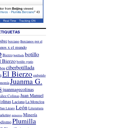
itor from
Beijing
viewed
hivos - Plumilla Berciano
"
43
t
Real Time
Tracking ON
ETIQUETAS
ibre
Bercianos por el
berciano
anos x el mundo
o
botillo
Bierzo
botillada
l Bierzo
botillo gratis
ciberbotillada
rbón
El Bierzo
n
embutido
Juanma G.
onomía
s
juanmagecolinas
Juan Manuel
ález Colinas
olinas
Laciana
La Moncloa
León
Literatura
San Lázaro
Minería
arketing
mineros
Plumilla
odismo
no