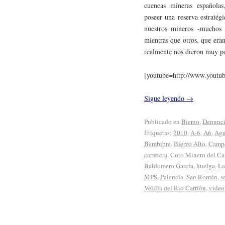
cuencas mineras españolas,
poseer una reserva estratég
nuestros mineros -muchos d
mientras que otros, que era
realmente nos dieron muy p
[youtube=http://www.yout
Sigue leyendo
→
Publicado en
Bierzo
,
Denunc
Etiquetas:
2010
,
A-6
,
A6
,
Agu
Bembibre
,
Bierzo Alto
,
Camp
carretera
,
Coto Minero del Ca
Baldomero García
,
huelga
,
La
MPS
,
Palencia
,
San Román
,
s
Velilla del Rio Carrión
,
video