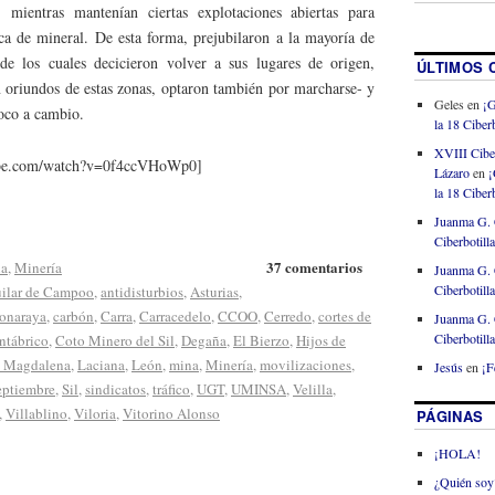
 mientras mantenían ciertas explotaciones abiertas para
ica de mineral. De esta forma, prejubilaron a la mayoría de
e los cuales decicieron volver a sus lugares de origen,
ÚLTIMOS 
n oriundos de estas zonas, optaron también por marcharse- y
Geles
en
¡G
oco a cambio.
la 18 Ciberb
XVIII Cibe
ube.com/watch?v=0f4ccVHoWp0]
Lázaro
en
¡
la 18 Ciberb
Juanma G. 
Ciberbotill
37 comentarios
ia
,
Minería
Juanma G. 
Ciberbotill
ilar de Campoo
,
antidisturbios
,
Asturias
,
onaraya
,
carbón
,
Carra
,
Carracedelo
,
CCOO
,
Cerredo
,
cortes de
Juanma G. 
Ciberbotill
ntábrico
,
Coto Minero del Sil
,
Degaña
,
El Bierzo
,
Hijos de
 Magdalena
,
Laciana
,
León
,
mina
,
Minería
,
movilizaciones
,
Jesús
en
¡F
eptiembre
,
Sil
,
sindicatos
,
tráfico
,
UGT
,
UMINSA
,
Velilla
,
,
Villablino
,
Viloria
,
Vitorino Alonso
PÁGINAS
¡HOLA!
¿Quién soy