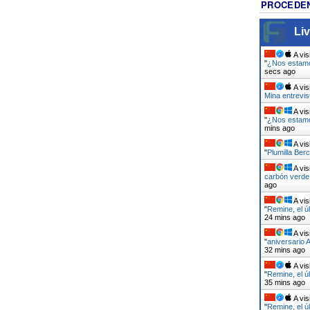
PROCEDEN
Liv
A vis
"
¿Nos estamo
secs ago
A vis
Mina entrevi
A vis
"
¿Nos estamo
mins ago
A vis
"
Plumilla Berc
A vis
carbón verde 
ago
A vis
"
Remine, el ú
24 mins ago
A vis
"
aniversario 
32 mins ago
A vis
"
Remine, el ú
35 mins ago
A vis
"
Remine, el ú