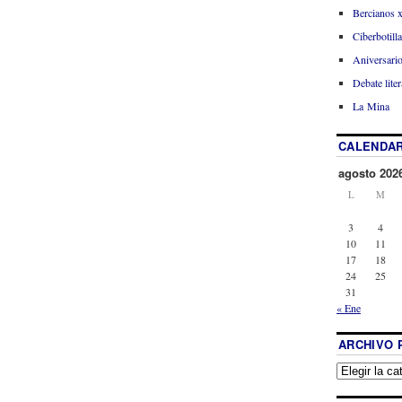
Bercianos 
Ciberbotill
Aniversario
Debate liter
La Mina
CALENDAR
agosto 202
L
M
3
4
10
11
17
18
24
25
31
« Ene
ARCHIVO 