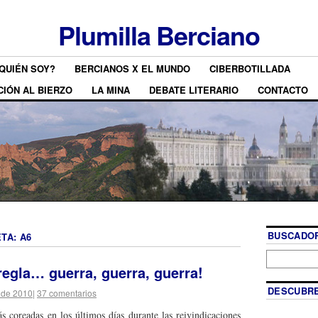
Plumilla Berciano
QUIÉN SOY?
BERCIANOS X EL MUNDO
CIBERBOTILLADA
CIÓN AL BIERZO
LA MINA
DEBATE LITERARIO
CONTACTO
BUSCADOR
ETA:
A6
rregla… guerra, guerra, guerra!
DESCUBRE
 de 2010
|
37 comentarios
ás coreadas en los últimos días durante las reivindicaciones