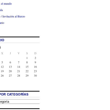
x el mundo
ada
 / Invitación al Bierzo
ario
IO
6
X
J
V
S
D
1
2
5
6
7
8
9
12
13
14
15
16
19
20
21
22
23
26
27
28
29
30
POR CATEGORÍAS