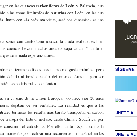
cuencas carboníferas
León
Palencia
lugar en las
de
y
, que
Asturias
ido a las zonas limítrofes de
con León, en las que
da. Junto con «la próxima visita, será con dinamita» es una
a sonar con cierto tono jocoso, la cruda realidad es bien
tras cuencas llevan muchos años de capa caída. Y tanto el
es que sean nada esperanzadores.
SÍGUEME
trar en temas políticos porque no me gusta tratarlos, pero
ción debido al hondo calado del mismo. Aunque para ser
estión socio-laboral y económica.
, en el seno de la Unión Europea, vió hace casi 20 años
eras dejaban de ser rentables. La realidad es que a las
trales térmicas les resulta más barato transportar el carbón
ÚNETE AL
 de Europa del Este o, incluso, desde China y Sudáfrica, por
e consumir el autóctono. Por ello, tanto España como la
u momento por realizar una reconversión industrial en las
ÚNETE AL