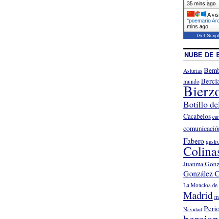
35 mins ago
A vis
"
poemario Arc
mins ago
Get Scrip
NUBE DE 
Bemb
Asturias
Berci
mundo
Bierz
Botillo de
Cacabelos
ca
comunicació
Fabero
gastr
Colina
Juanma Gonz
González C
La Moncloa de 
Madrid
m
Peri
Navidad
bercia