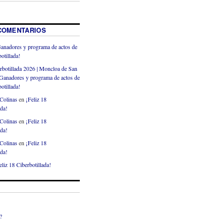
COMENTARIOS
anadores y programa de actos de
otillada!
rbotillada 2026 | Moncloa de San
Ganadores y programa de actos de
otillada!
Colinas
en
¡Feliz 18
ada!
Colinas
en
¡Feliz 18
ada!
Colinas
en
¡Feliz 18
ada!
eliz 18 Ciberbotillada!
?