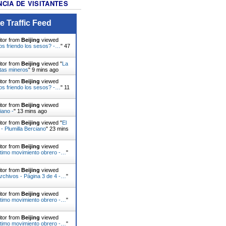
CIA DE VISITANTES
e Traffic Feed
itor from
Beijing
viewed
s friendo los sesos? -…
"
47
itor from
Beijing
viewed "
La
stas mineros
"
9 mins ago
itor from
Beijing
viewed
s friendo los sesos? -…
"
11
itor from
Beijing
viewed
iano -
"
13 mins ago
itor from
Beijing
viewed "
El
- Plumilla Berciano
"
23 mins
itor from
Beijing
viewed
ltimo movimiento obrero -…
"
itor from
Beijing
viewed
Archivos - Página 3 de 4 -…
"
itor from
Beijing
viewed
ltimo movimiento obrero -…
"
itor from
Beijing
viewed
ltimo movimiento obrero -…
"