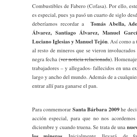
Combustibles de Fabero (Cofasa). Por ello, est
es especial, pues ya pasó un cuarto de siglo desde
Tomás Abella,
Ade
deberíamos recordar a
Álvarez,
Santiago Álvarez,
Manuel Garc
Luciano Iglesias y
Manuel Tejón
. Así como a 
al resto de mineros que se vieron involucrados
negra fecha (
ver noticia relacionada
). Homenaje 
trabajadores – y allegados- fallecidos en una e
largo y ancho del mundo. Además de a cualquie
entrar allí para ganarse el pan.
Santa Bárbara 2009
Para conmemorar
he deci
acción especial, para que no nos acordemos 
nuev
diciembre y cuando truena. Se trata de una
los mineros
. Inicialmente, llevará, de f