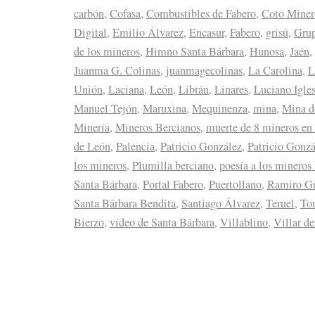
carbón
,
Cofasa
,
Combustibles de Fabero
,
Coto Minero
Digital
,
Emilio Álvarez
,
Encasur
,
Fabero
,
grisú
,
Gru
de los mineros
,
Himno Santa Bárbara
,
Hunosa
,
Jaén
,
Juanma G. Colinas
,
juanmagecolinas
,
La Carolina
,
L
Unión
,
Laciana
,
León
,
Librán
,
Linares
,
Luciano Igles
Manuel Tejón
,
Maruxina
,
Mequinenza
,
mina
,
Mina d
Minería
,
Mineros Bercianos
,
muerte de 8 mineros en
de León
,
Palencia
,
Patricio González
,
Patricio Gonzá
los mineros
,
Plumilla berciano
,
poesía a los mineros
Santa Bárbara
,
Portal Fabero
,
Puertollano
,
Ramiro Gu
Santa Bárbara Bendita
,
Santiago Álvarez
,
Teruel
,
To
Bierzo
,
vídeo de Santa Bárbara
,
Villablino
,
Villar de