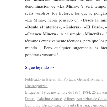
«La Mina»
denominación de
. Y será tempor
seáis vosotros, los lectores, los que le pong
«Desde la min
«La Mina», había pensado en
«Desde el interior», «Galería», «El Pozo»,
«Cuenca Minera»
«Miner@s»
, o el simple
.
términos excesivamente técnicos, para que los 
mundo… Pero cualquier sugerencia es bien
pondríais vosotros?
Sigue leyendo
→
Publicado en
Bierzo
,
En Portada
,
General
,
Minería
,
Uncategorized
Etiquetas:
19 de noviembre de 1984
,
1984
,
25 aniver
Fabero
,
Adelino Alonso
,
Alinos
,
Antrazitas de Gaizt
Bembibre
,
Bierzo
,
canción Santa Bárbara
,
canciones 