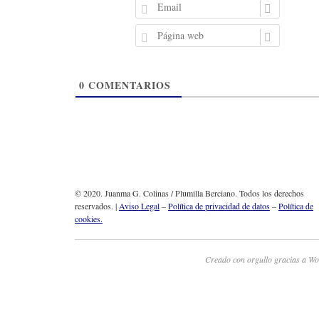
m
E
b
m
r
a
P
e
i
á
l
g
i
0
COMENTARIOS
n
a
w
e
b
© 2020. Juanma G. Colinas / Plumilla Berciano. Todos los derechos
reservados. |
Aviso Legal
–
Política de privacidad de datos
–
Política de
cookies.
Creado con orgullo gracias a Wo