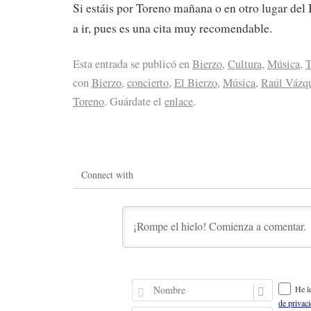
Si estáis por Toreno mañana o en otro lugar de
a ir, pues es una cita muy recomendable.
Esta entrada se publicó en
Bierzo
,
Cultura
,
Música
,
T
con
Bierzo
,
concierto
,
El Bierzo
,
Música
,
Raúl Vázq
Toreno
. Guárdate el
enlace
.
Connect with
N
He l
o
de privac