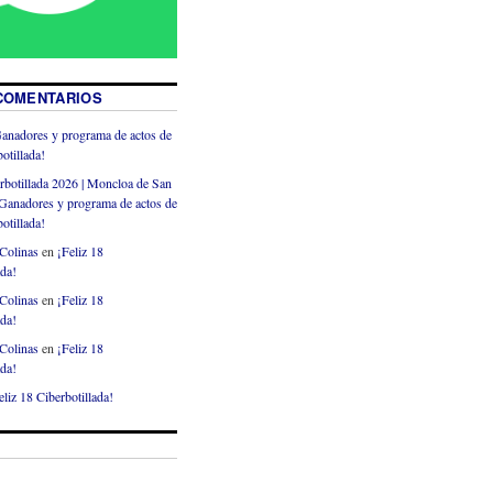
COMENTARIOS
anadores y programa de actos de
otillada!
rbotillada 2026 | Moncloa de San
Ganadores y programa de actos de
otillada!
Colinas
en
¡Feliz 18
ada!
Colinas
en
¡Feliz 18
ada!
Colinas
en
¡Feliz 18
ada!
eliz 18 Ciberbotillada!