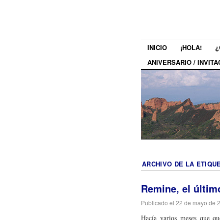
INICIO
¡HOLA!
¿
ANIVERSARIO / INVITA
ARCHIVO DE LA ETIQU
Remine, el últi
Publicado el
22 de mayo de 
Hacía varios meses que qu