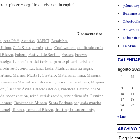
s el placer y orgullo de vivir en la capital.
¿Quién soy
Bercianos 
Ciberbotill
Aniversario
7 comentarios
Debate liter
a
,
Ana Pfaff
,
Asturias
,
BAFICI
,
Bembibre
,
La Mina
 Palma
,
Café Kino
,
carbón
,
cine
,
Coal women
,
confiando en la
l Bierzo
,
Fabero
,
Festival de Sevilla
,
Freews
,
Freews
CALENDAR
huelga
,
La metáfora del turismo para explicarla crisis del
carbón autóctono
,
Laciana
,
León
,
Madrid
,
marcha negra
,
agosto 202
artínez Merino
,
Marta F. Crestelo
,
Matarrosa
,
mina
,
Minería
,
L
M
mineros en Madrid
,
movilización
,
movimiento obrero
,
Mujeres
3
4
bón
,
Óscar de Ávila
,
Palacios del Sil
,
Palencia
,
Páramo del Sil
,
10
11
ada
,
reconversión
,
reindustrialización
,
reivindicación
,
Remine
,
17
18
 obrero
,
Resistencia Minera
,
Santa Barbara
,
segunda marcha
24
25
Teruel
,
Toreno
,
Torre del Bierzo
,
Trusting in Uncertainty
,
31
« Ene
ARCHIVO 