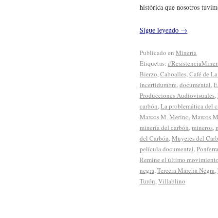
histórica que nosotros tuvimo
Sigue leyendo
→
Publicado en
Minería
Etiquetas:
#ResistenciaMiner
Bierzo
,
Caboalles
,
Café de La
incertidumbre
,
documental
,
E
Producciones Audiovisuales
,
carbón
,
La problemática del 
Marcos M. Merino
,
Marcos M
minería del carbón
,
mineros
,
del Carbón
,
Muyeres del Car
película documental
,
Ponferr
Remine el último movimiento
negra
,
Tercera Marcha Negra
,
Turón
,
Villablino