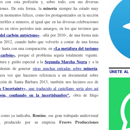
s con esta profesión y, sobre todo, con sus diversas
minería
ciones. De esta forma, la
siempre ha estado muy
o en momentos felices, como los protagonizados en la sección
 perfiles a mineros, al igual que en las diversas celebraciones
mo en otros periodos más amargos, en los que tuvimos que
del carbón autóctono»
, -allá por 2010-, de una forma más
 en 2012, cuando hubo que volverlo a contar de una forma
«La metáfora del turismo
y hasta con una comparación, en
l carbón»
,
porque el problema seguía totalmente vigente.
Segunda Marcha Negra
ura y guiño especial a la
y a la
minería
además de generar
otras muchas entradas sobre
.
ÚNETE AL
mera vez que hacemos referencia a un documental sobre
ación de Santa Bárbara 2013, también nos hicimos eco de
n Uncertainty»,
que traducido al castellano sería algo así
ón, confiando en la incertidumbre”
,
obra de Iñigo
Remine
, como ya indicaba,
,
ese gran trabajado audiovisual
o,
Freews Producciones
producido por su empresa