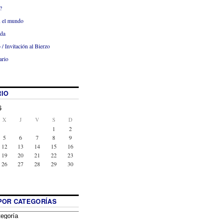
?
x el mundo
ada
 / Invitación al Bierzo
ario
IO
6
X
J
V
S
D
1
2
5
6
7
8
9
12
13
14
15
16
19
20
21
22
23
26
27
28
29
30
POR CATEGORÍAS