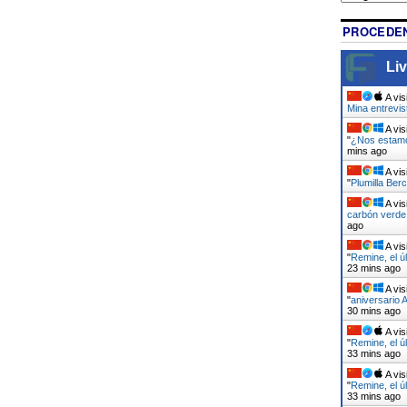
PROCEDEN
Liv
A vis
Mina entrevi
A vis
"
¿Nos estamo
mins ago
A vis
"
Plumilla Berc
A vis
carbón verde 
ago
A vis
"
Remine, el ú
23 mins ago
A vis
"
aniversario 
30 mins ago
A vis
"
Remine, el ú
33 mins ago
A vis
"
Remine, el ú
33 mins ago