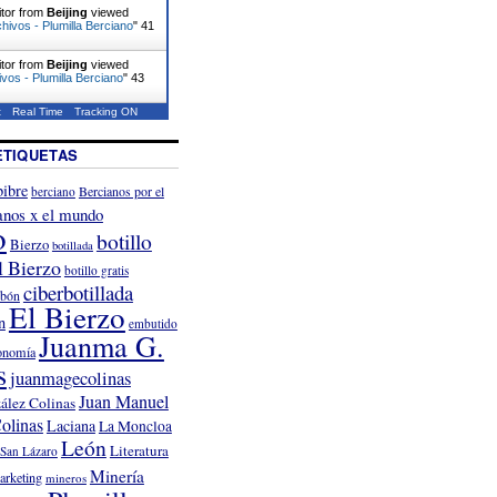
itor from
Beijing
viewed
hivos - Plumilla Berciano
"
41
itor from
Beijing
viewed
ivos - Plumilla Berciano
"
44
t
Real Time
Tracking ON
ETIQUETAS
ibre
Bercianos por el
berciano
anos x el mundo
o
botillo
Bierzo
botillada
l Bierzo
botillo gratis
ciberbotillada
rbón
El Bierzo
n
embutido
Juanma G.
onomía
s
juanmagecolinas
Juan Manuel
ález Colinas
olinas
Laciana
La Moncloa
León
Literatura
San Lázaro
Minería
arketing
mineros