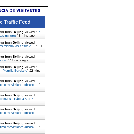
CIA DE VISITANTES
e Traffic Feed
itor from
Beijing
viewed "
La
stas mineros
"
8 mins ago
itor from
Beijing
viewed
s friendo los sesos? -…
"
10
itor from
Beijing
viewed
iano -
"
11 mins ago
itor from
Beijing
viewed "
El
- Plumilla Berciano
"
22 mins
itor from
Beijing
viewed
ltimo movimiento obrero -…
"
itor from
Beijing
viewed
Archivos - Página 3 de 4 -…
"
itor from
Beijing
viewed
ltimo movimiento obrero -…
"
itor from
Beijing
viewed
ltimo movimiento obrero -…
"