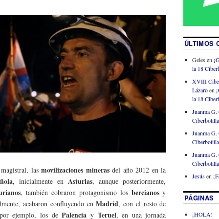
ÚLTIMOS 
Geles
en
¡G
la 18 Ciberb
XVIII Cibe
Lázaro
en
¡
la 18 Ciberb
Juanma G. 
Ciberbotill
Juanma G. 
Ciberbotill
Juanma G. 
Ciberbotill
movilizaciones mineras
magistral, las
del año 2012 en la
Jesús
en
¡F
ñola
Asturias
, inicialmente en
, aunque posteriormente,
urianos
bercianos
, también cobraron protagonismo los
y
PÁGINAS
Madrid
almente, acabaron confluyendo en
, con el resto de
Palencia
Teruel
¡HOLA!
 por ejemplo, los de
y
, en una jornada