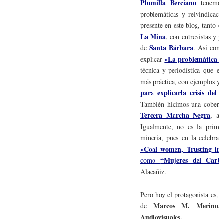
Plumilla Berciano
tenemo
problemáticas y reivindica
presente en este blog, tant
La Mina
, con entrevistas y
Santa Bárbara
de
. Así co
«La problemática 
explicar
técnica y periodística que
más práctica, con ejemplos 
para explicarla crisis de
También hicimos una cobert
Tercera Marcha Negra
, 
Igualmente, no es la pri
minería, pues en la celebr
«Coal women, Trusting i
“Mujeres del Carb
como
Alacañiz.
Pero hoy el protagonista es
Marcos M. Merin
de
Audiovisuales.