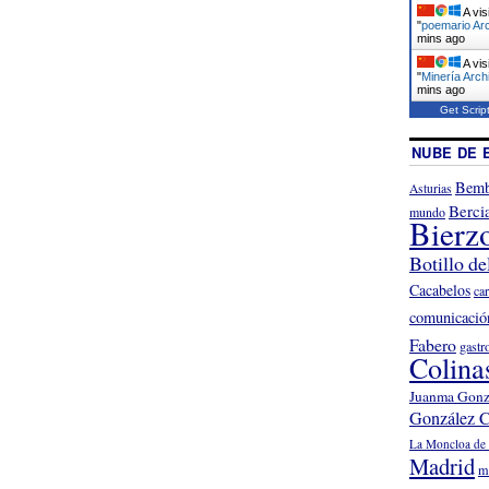
A vis
"
poemario Arc
mins ago
A vis
"
Minería Arch
mins ago
Get Scrip
NUBE DE 
Bemb
Asturias
Berci
mundo
Bierz
Botillo de
Cacabelos
ca
comunicació
Fabero
gastr
Colina
Juanma Gonz
González C
La Moncloa de 
Madrid
m