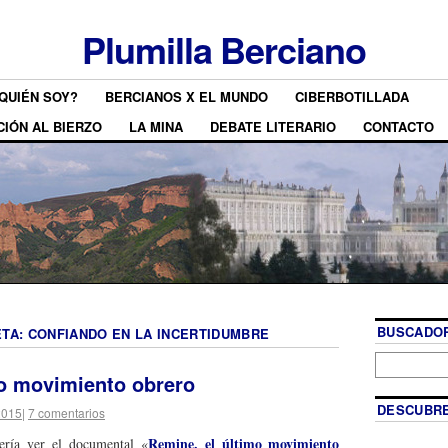
Plumilla Berciano
QUIÉN SOY?
BERCIANOS X EL MUNDO
CIBERBOTILLADA
CIÓN AL BIERZO
LA MINA
DEBATE LITERARIO
CONTACTO
BUSCADOR
ETA:
CONFIANDO EN LA INCERTIDUMBRE
mo movimiento obrero
DESCUBRE
2015
|
7 comentarios
Remine, el último movimiento
ería ver el documental «