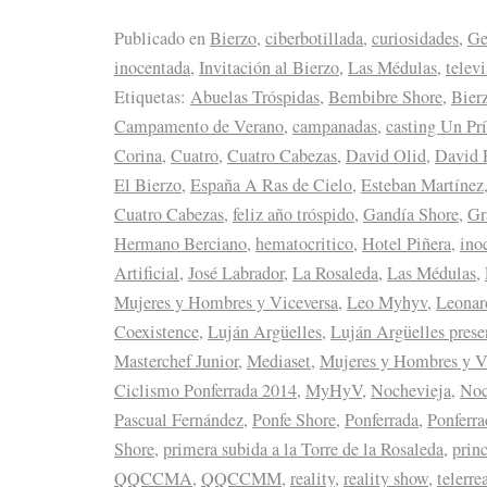
Publicado en
Bierzo
,
ciberbotillada
,
curiosidades
,
Ge
inocentada
,
Invitación al Bierzo
,
Las Médulas
,
telev
Etiquetas:
Abuelas Tróspidas
,
Bembibre Shore
,
Bier
Campamento de Verano
,
campanadas
,
casting Un Prí
Corina
,
Cuatro
,
Cuatro Cabezas
,
David Olid
,
David 
El Bierzo
,
España A Ras de Cielo
,
Esteban Martínez
Cuatro Cabezas
,
feliz año tróspido
,
Gandía Shore
,
Gr
Hermano Berciano
,
hematocritico
,
Hotel Piñera
,
ino
Artificial
,
José Labrador
,
La Rosaleda
,
Las Médulas
,
Mujeres y Hombres y Viceversa
,
Leo Myhyv
,
Leonar
Coexistence
,
Luján Argüelles
,
Luján Argüelles prese
Masterchef Junior
,
Mediaset
,
Mujeres y Hombres y V
Ciclismo Ponferrada 2014
,
MyHyV
,
Nochevieja
,
Noc
Pascual Fernández
,
Ponfe Shore
,
Ponferrada
,
Ponferr
Shore
,
primera subida a la Torre de la Rosaleda
,
prin
QQCCMA
,
QQCCMM
,
reality
,
reality show
,
telerre