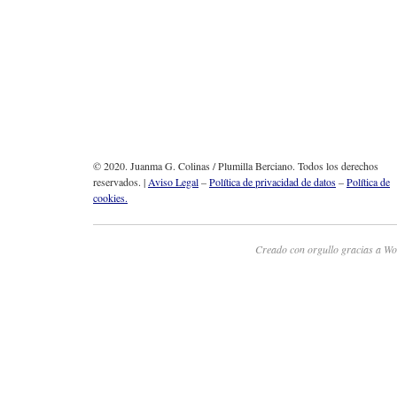
© 2020. Juanma G. Colinas / Plumilla Berciano. Todos los derechos
reservados. |
Aviso Legal
–
Política de privacidad de datos
–
Política de
cookies.
Creado con orgullo gracias a Wo