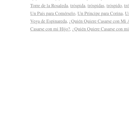
Torre de la Rosaleda
,
tróspida
,
tróspidas
,
tróspido
,
tr
Un País para Comérselo
,
Un Príncipe para Corina
,
Un
Vega de Espinareda
,
¿Quién Quiere Casarse con Mi 
Casarse con mi Hijo?
,
¿Quién Quiere Casarse con m