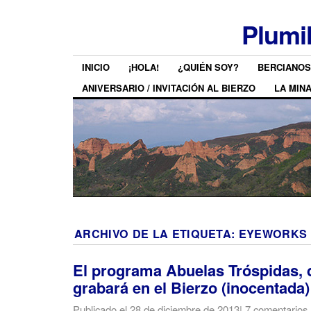
Plumi
INICIO
¡HOLA!
¿QUIÉN SOY?
BERCIANOS
ANIVERSARIO / INVITACIÓN AL BIERZO
LA MIN
ARCHIVO DE LA ETIQUETA:
EYEWORKS
El programa Abuelas Tróspidas, 
grabará en el Bierzo (inocentada)
Publicado el
28 de diciembre de 2013
|
7 comentarios