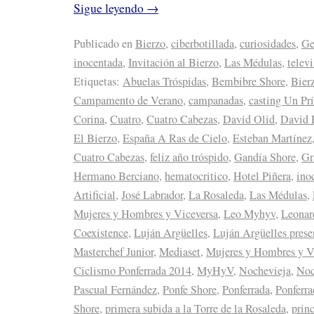
Sigue leyendo
→
Publicado en
Bierzo
,
ciberbotillada
,
curiosidades
,
Ge
inocentada
,
Invitación al Bierzo
,
Las Médulas
,
telev
Etiquetas:
Abuelas Tróspidas
,
Bembibre Shore
,
Bier
Campamento de Verano
,
campanadas
,
casting Un Prí
Corina
,
Cuatro
,
Cuatro Cabezas
,
David Olid
,
David 
El Bierzo
,
España A Ras de Cielo
,
Esteban Martínez
Cuatro Cabezas
,
feliz año tróspido
,
Gandía Shore
,
Gr
Hermano Berciano
,
hematocritico
,
Hotel Piñera
,
ino
Artificial
,
José Labrador
,
La Rosaleda
,
Las Médulas
,
Mujeres y Hombres y Viceversa
,
Leo Myhyv
,
Leonar
Coexistence
,
Luján Argüelles
,
Luján Argüelles prese
Masterchef Junior
,
Mediaset
,
Mujeres y Hombres y V
Ciclismo Ponferrada 2014
,
MyHyV
,
Nochevieja
,
Noc
Pascual Fernández
,
Ponfe Shore
,
Ponferrada
,
Ponferr
Shore
,
primera subida a la Torre de la Rosaleda
,
prin