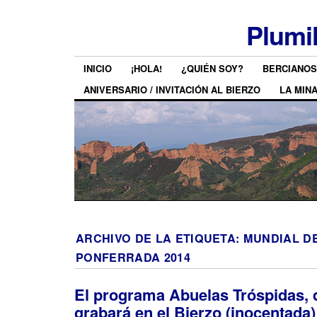
Plumi
INICIO
¡HOLA!
¿QUIÉN SOY?
BERCIANOS
ANIVERSARIO / INVITACIÓN AL BIERZO
LA MIN
ARCHIVO DE LA ETIQUETA:
MUNDIAL D
PONFERRADA 2014
El programa Abuelas Tróspidas, 
grabará en el Bierzo (inocentada)