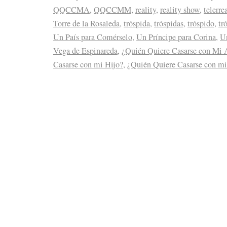
QQCCMA
,
QQCCMM
,
reality
,
reality show
,
telerre
Torre de la Rosaleda
,
tróspida
,
tróspidas
,
tróspido
,
tr
Un País para Comérselo
,
Un Príncipe para Corina
,
Un
Vega de Espinareda
,
¿Quién Quiere Casarse con Mi 
Casarse con mi Hijo?
,
¿Quién Quiere Casarse con m