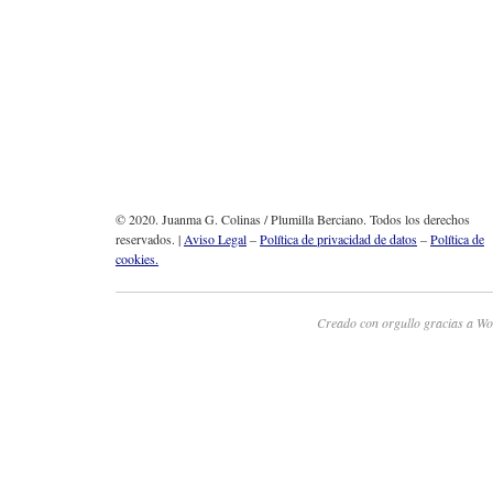
© 2020. Juanma G. Colinas / Plumilla Berciano. Todos los derechos
reservados. |
Aviso Legal
–
Política de privacidad de datos
–
Política de
cookies.
Creado con orgullo gracias a Wo