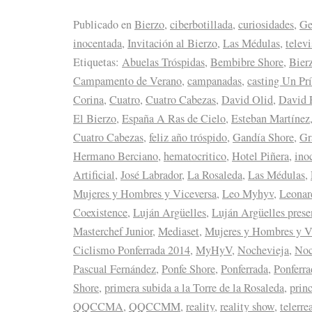
Publicado en
Bierzo
,
ciberbotillada
,
curiosidades
,
Ge
inocentada
,
Invitación al Bierzo
,
Las Médulas
,
telev
Etiquetas:
Abuelas Tróspidas
,
Bembibre Shore
,
Bier
Campamento de Verano
,
campanadas
,
casting Un Prí
Corina
,
Cuatro
,
Cuatro Cabezas
,
David Olid
,
David 
El Bierzo
,
España A Ras de Cielo
,
Esteban Martínez
Cuatro Cabezas
,
feliz año tróspido
,
Gandía Shore
,
Gr
Hermano Berciano
,
hematocritico
,
Hotel Piñera
,
ino
Artificial
,
José Labrador
,
La Rosaleda
,
Las Médulas
,
Mujeres y Hombres y Viceversa
,
Leo Myhyv
,
Leonar
Coexistence
,
Luján Argüelles
,
Luján Argüelles prese
Masterchef Junior
,
Mediaset
,
Mujeres y Hombres y V
Ciclismo Ponferrada 2014
,
MyHyV
,
Nochevieja
,
Noc
Pascual Fernández
,
Ponfe Shore
,
Ponferrada
,
Ponferr
Shore
,
primera subida a la Torre de la Rosaleda
,
prin
QQCCMA
,
QQCCMM
,
reality
,
reality show
,
telerre