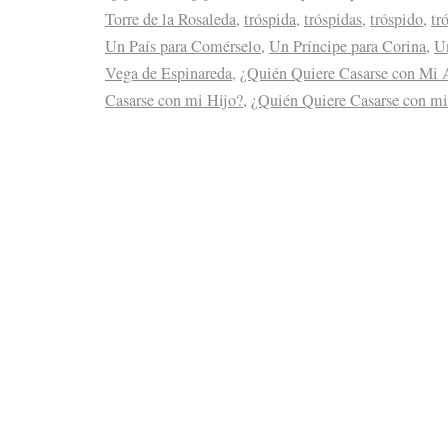
Torre de la Rosaleda
,
tróspida
,
tróspidas
,
tróspido
,
tr
Un País para Comérselo
,
Un Príncipe para Corina
,
Un
Vega de Espinareda
,
¿Quién Quiere Casarse con Mi 
Casarse con mi Hijo?
,
¿Quién Quiere Casarse con m