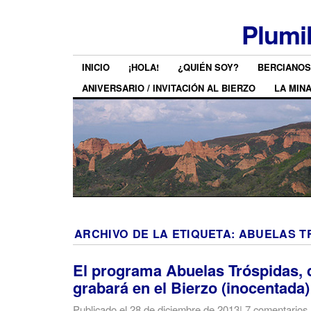
Plumi
INICIO
¡HOLA!
¿QUIÉN SOY?
BERCIANOS
ANIVERSARIO / INVITACIÓN AL BIERZO
LA MIN
ARCHIVO DE LA ETIQUETA:
ABUELAS T
El programa Abuelas Tróspidas, 
grabará en el Bierzo (inocentada)
Publicado el
28 de diciembre de 2013
|
7 comentarios