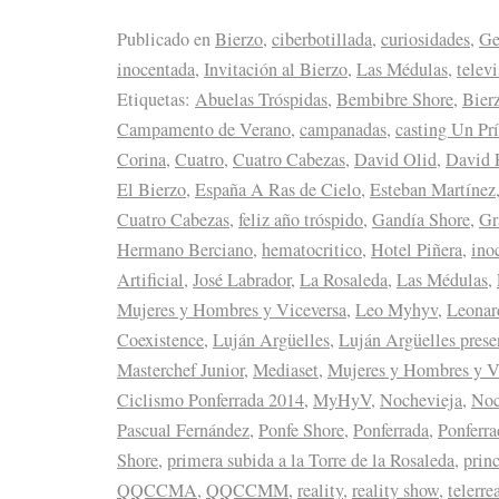
Publicado en
Bierzo
,
ciberbotillada
,
curiosidades
,
Ge
inocentada
,
Invitación al Bierzo
,
Las Médulas
,
telev
Etiquetas:
Abuelas Tróspidas
,
Bembibre Shore
,
Bier
Campamento de Verano
,
campanadas
,
casting Un Prí
Corina
,
Cuatro
,
Cuatro Cabezas
,
David Olid
,
David 
El Bierzo
,
España A Ras de Cielo
,
Esteban Martínez
Cuatro Cabezas
,
feliz año tróspido
,
Gandía Shore
,
Gr
Hermano Berciano
,
hematocritico
,
Hotel Piñera
,
ino
Artificial
,
José Labrador
,
La Rosaleda
,
Las Médulas
,
Mujeres y Hombres y Viceversa
,
Leo Myhyv
,
Leonar
Coexistence
,
Luján Argüelles
,
Luján Argüelles prese
Masterchef Junior
,
Mediaset
,
Mujeres y Hombres y V
Ciclismo Ponferrada 2014
,
MyHyV
,
Nochevieja
,
Noc
Pascual Fernández
,
Ponfe Shore
,
Ponferrada
,
Ponferr
Shore
,
primera subida a la Torre de la Rosaleda
,
prin
QQCCMA
,
QQCCMM
,
reality
,
reality show
,
telerre