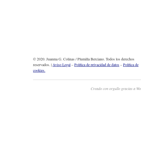
© 2020. Juanma G. Colinas / Plumilla Berciano. Todos los derechos
reservados. |
Aviso Legal
–
Política de privacidad de datos
–
Política de
cookies.
Creado con orgullo gracias a Wo