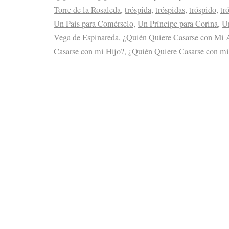
Torre de la Rosaleda
,
tróspida
,
tróspidas
,
tróspido
,
tr
Un País para Comérselo
,
Un Príncipe para Corina
,
Un
Vega de Espinareda
,
¿Quién Quiere Casarse con Mi 
Casarse con mi Hijo?
,
¿Quién Quiere Casarse con m