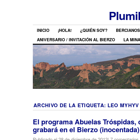
Plumi
INICIO
¡HOLA!
¿QUIÉN SOY?
BERCIANOS
ANIVERSARIO / INVITACIÓN AL BIERZO
LA MIN
ARCHIVO DE LA ETIQUETA:
LEO MYHYV
El programa Abuelas Tróspidas, 
grabará en el Bierzo (inocentada)
Publicado el
28 de diciembre de 2013
|
7 comentarios