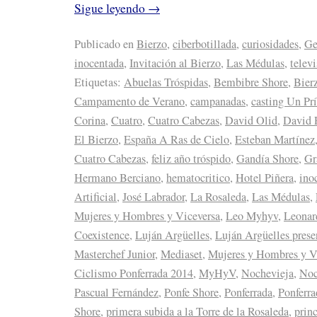
Sigue leyendo
→
Publicado en
Bierzo
,
ciberbotillada
,
curiosidades
,
Ge
inocentada
,
Invitación al Bierzo
,
Las Médulas
,
telev
Etiquetas:
Abuelas Tróspidas
,
Bembibre Shore
,
Bier
Campamento de Verano
,
campanadas
,
casting Un Prí
Corina
,
Cuatro
,
Cuatro Cabezas
,
David Olid
,
David 
El Bierzo
,
España A Ras de Cielo
,
Esteban Martínez
Cuatro Cabezas
,
feliz año tróspido
,
Gandía Shore
,
Gr
Hermano Berciano
,
hematocritico
,
Hotel Piñera
,
ino
Artificial
,
José Labrador
,
La Rosaleda
,
Las Médulas
,
Mujeres y Hombres y Viceversa
,
Leo Myhyv
,
Leonar
Coexistence
,
Luján Argüelles
,
Luján Argüelles prese
Masterchef Junior
,
Mediaset
,
Mujeres y Hombres y V
Ciclismo Ponferrada 2014
,
MyHyV
,
Nochevieja
,
Noc
Pascual Fernández
,
Ponfe Shore
,
Ponferrada
,
Ponferr
Shore
,
primera subida a la Torre de la Rosaleda
,
prin