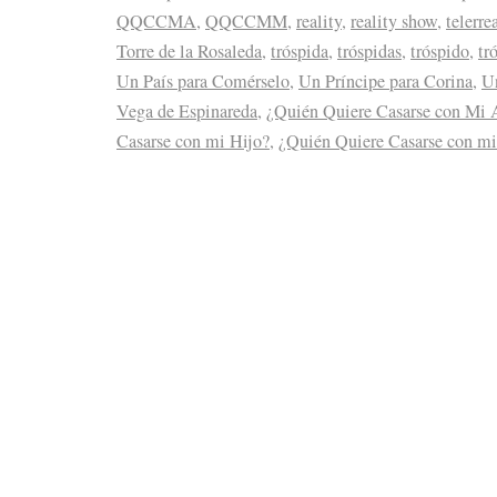
QQCCMA
,
QQCCMM
,
reality
,
reality show
,
telerre
Torre de la Rosaleda
,
tróspida
,
tróspidas
,
tróspido
,
tr
Un País para Comérselo
,
Un Príncipe para Corina
,
Un
Vega de Espinareda
,
¿Quién Quiere Casarse con Mi 
Casarse con mi Hijo?
,
¿Quién Quiere Casarse con m