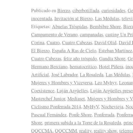
Publicado en
Bierzo
,
ciberbotillada
,
curiosidades
,
Ge
inocentada
,
Invitación al Bierzo
,
Las Médulas
,
telev
Etiquetas:
Abuelas Tróspidas
,
Bembibre Shore
,
Bier
Campamento de Verano
,
campanadas
,
casting Un Prí
Corina
,
Cuatro
,
Cuatro Cabezas
,
David Olid
,
David 
El Bierzo
,
España A Ras de Cielo
,
Esteban Martínez
Cuatro Cabezas
,
feliz año tróspido
,
Gandía Shore
,
Gr
Hermano Berciano
,
hematocritico
,
Hotel Piñera
,
ino
Artificial
,
José Labrador
,
La Rosaleda
,
Las Médulas
,
Mujeres y Hombres y Viceversa
,
Leo Myhyv
,
Leonar
Coexistence
,
Luján Argüelles
,
Luján Argüelles prese
Masterchef Junior
,
Mediaset
,
Mujeres y Hombres y V
Ciclismo Ponferrada 2014
,
MyHyV
,
Nochevieja
,
Noc
Pascual Fernández
,
Ponfe Shore
,
Ponferrada
,
Ponferr
Shore
,
primera subida a la Torre de la Rosaleda
,
prin
QQCCMA
,
QQCCMM
,
reality
,
reality show
,
telerre