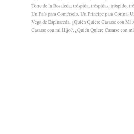
Torre de la Rosaleda
,
tróspida
,
tróspidas
,
tróspido
,
tr
Un País para Comérselo
,
Un Príncipe para Corina
,
Un
Vega de Espinareda
,
¿Quién Quiere Casarse con Mi 
Casarse con mi Hijo?
,
¿Quién Quiere Casarse con m