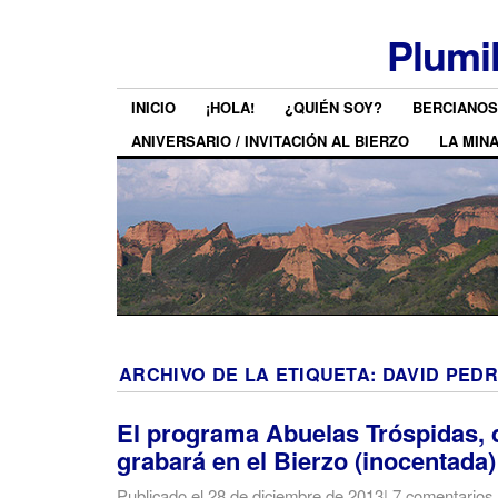
Plumi
INICIO
¡HOLA!
¿QUIÉN SOY?
BERCIANOS
ANIVERSARIO / INVITACIÓN AL BIERZO
LA MIN
ARCHIVO DE LA ETIQUETA:
DAVID PED
El programa Abuelas Tróspidas, 
grabará en el Bierzo (inocentada)
Publicado el
28 de diciembre de 2013
|
7 comentarios