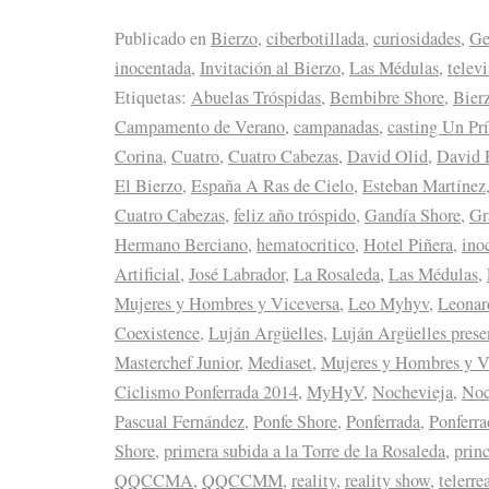
Publicado en
Bierzo
,
ciberbotillada
,
curiosidades
,
Ge
inocentada
,
Invitación al Bierzo
,
Las Médulas
,
telev
Etiquetas:
Abuelas Tróspidas
,
Bembibre Shore
,
Bier
Campamento de Verano
,
campanadas
,
casting Un Prí
Corina
,
Cuatro
,
Cuatro Cabezas
,
David Olid
,
David 
El Bierzo
,
España A Ras de Cielo
,
Esteban Martínez
Cuatro Cabezas
,
feliz año tróspido
,
Gandía Shore
,
Gr
Hermano Berciano
,
hematocritico
,
Hotel Piñera
,
ino
Artificial
,
José Labrador
,
La Rosaleda
,
Las Médulas
,
Mujeres y Hombres y Viceversa
,
Leo Myhyv
,
Leonar
Coexistence
,
Luján Argüelles
,
Luján Argüelles prese
Masterchef Junior
,
Mediaset
,
Mujeres y Hombres y V
Ciclismo Ponferrada 2014
,
MyHyV
,
Nochevieja
,
Noc
Pascual Fernández
,
Ponfe Shore
,
Ponferrada
,
Ponferr
Shore
,
primera subida a la Torre de la Rosaleda
,
prin
QQCCMA
,
QQCCMM
,
reality
,
reality show
,
telerre