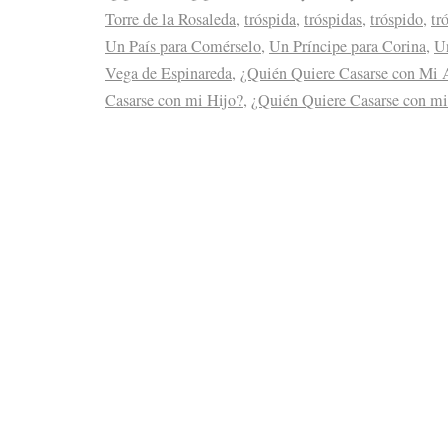
Torre de la Rosaleda
,
tróspida
,
tróspidas
,
tróspido
,
tr
Un País para Comérselo
,
Un Príncipe para Corina
,
Un
Vega de Espinareda
,
¿Quién Quiere Casarse con Mi 
Casarse con mi Hijo?
,
¿Quién Quiere Casarse con m