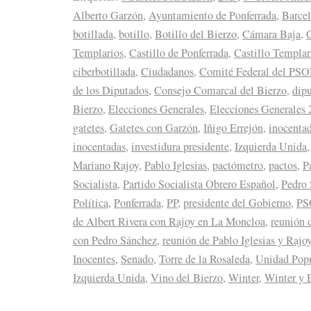
Alberto Garzón
,
Ayuntamiento de Ponferrada
,
Barce
botillada
,
botillo
,
Botillo del Bierzo
,
Cámara Baja
,
C
Templarios
,
Castillo de Ponferrada
,
Castillo Templar
ciberbotillada
,
Ciudadanos
,
Comité Federal del PS
de los Diputados
,
Consejo Comarcal del Bierzo
,
dipu
Bierzo
,
Elecciones Generales
,
Elecciones Generales
gatetes
,
Gatetes con Garzón
,
Iñigo Errejón
,
inocenta
inocentadas
,
investidura presidente
,
Izquierda Unida
Mariano Rajoy
,
Pablo Iglesias
,
pactómetro
,
pactos
,
P
Socialista
,
Partido Socialista Obrero Español
,
Pedro
Política
,
Ponferrada
,
PP
,
presidente del Gobierno
,
PS
de Albert Rivera con Rajoy en La Moncloa
,
reunión 
con Pedro Sánchez
,
reunión de Pablo Iglesias y Raj
Inocentes
,
Senado
,
Torre de la Rosaleda
,
Unidad Popu
Izquierda Unida
,
Vino del Bierzo
,
Winter
,
Winter y 