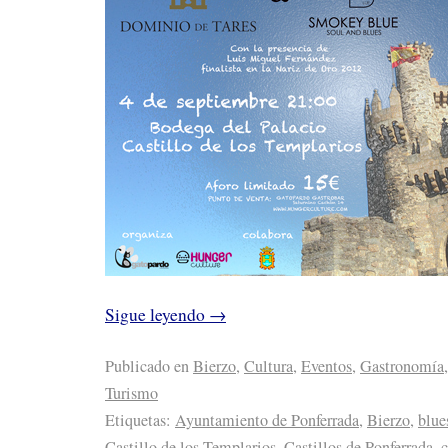
Sigue leyendo
→
Publicado en
Bierzo
,
Cultura
,
Eventos
,
Gastronomía
Turismo
Etiquetas:
Ayuntamiento de Ponferrada
,
Bierzo
,
blue
Castillo de los Templarios
,
Castillos de Ponferrada
,
c