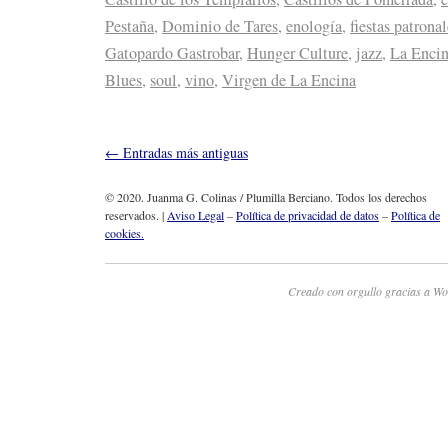
Pestaña
,
Dominio de Tares
,
enología
,
fiestas patronal
Gatopardo Gastrobar
,
Hunger Culture
,
jazz
,
La Enci
Blues
,
soul
,
vino
,
Virgen de La Encina
←
Entradas más antiguas
© 2020. Juanma G. Colinas / Plumilla Berciano. Todos los derechos
reservados. |
Aviso Legal
–
Política de privacidad de datos
–
Política de
cookies.
Creado con orgullo gracias a Wo