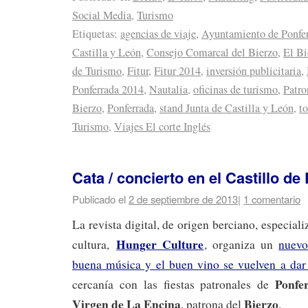
Social Media
,
Turismo
Etiquetas:
agencias de viaje
,
Ayuntamiento de Ponfe
Castilla y León
,
Consejo Comarcal del Bierzo
,
El Bi
de Turismo
,
Fitur
,
Fitur 2014
,
inversión publicitaria
,
Ponferrada 2014
,
Nautalia
,
oficinas de turismo
,
Patro
Bierzo
,
Ponferrada
,
stand Junta de Castilla y León
,
t
Turismo
,
Viajes El corte Inglés
Cata / concierto en el Castillo de
Publicado el
2 de septiembre de 2013
|
1 comentario
La revista digital, de origen berciano, especia
Hunger Culture
cultura,
, organiza un
nuevo
buena música y el buen vino se vuelven a dar 
Ponfe
cercanía con las fiestas patronales de
Virgen de La Encina
Bierzo
, patrona del
.