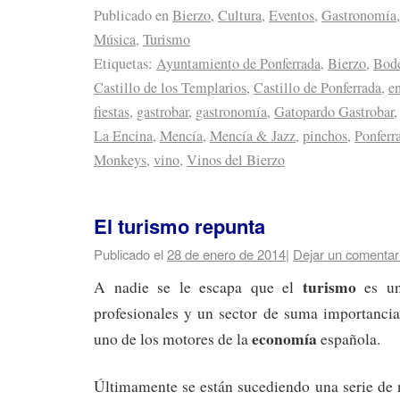
Publicado en
Bierzo
,
Cultura
,
Eventos
,
Gastronomía
,
Música
,
Turismo
Etiquetas:
Ayuntamiento de Ponferrada
,
Bierzo
,
Bode
Castillo de los Templarios
,
Castillo de Ponferrada
,
e
fiestas
,
gastrobar
,
gastronomía
,
Gatopardo Gastrobar
La Encina
,
Mencía
,
Mencía & Jazz
,
pinchos
,
Ponferr
Monkeys
,
vino
,
Vinos del Bierzo
El turismo repunta
Publicado el
28 de enero de 2014
|
Dejar un comentar
turismo
A nadie se le escapa que el
es un
profesionales y un sector de suma importanci
economía
uno de los motores de la
española.
Últimamente se están sucediendo una serie de n