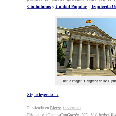
Ciudadanos
Unidad Popular
–
Izquierda U
y
Fuente Imagen: Congreso de los Dipu
Sigue leyendo
→
Publicado en
Bierzo
,
inocentada
Etiquetas:
#GatetesConGarzón
,
20D
,
8ª Ciberbotilla