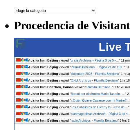
ARCHIVO
POR
CATEGORÍAS
Procedencia de Visitant
Live 
A visitor from
Beijing
viewed "
gratis Archivos - Página 3 de 5 -…
"
11 mi
A visitor from
Beijing
viewed "
Plumilla Berciano - Página 21 de 119 -
"
31
A visitor from
Beijing
viewed "
diciembre 2025 - Plumilla Berciano
"
1 hr a
A visitor from
Beijing
viewed "
ONU Archivos - Plumilla Berciano
"
1 hr 1
A visitor from
Danzhou, Hainan
viewed "
Plumilla Berciano -
"
1 hr 20 mi
A visitor from
Beijing
viewed "
Buscó por el término Mario Tascón -…
"
2
A visitor from
Beijing
viewed "
¿Quién Quiere Casarse con mi Madre?…
A visitor from
Beijing
viewed "
Los Caballeros de Ulver y la Fiesta de…
"
A visitor from
Beijing
viewed "
juanmagcolinas Archivos - Página 3 de 4
A visitor from
Beijing
viewed "
radio Archivos - Plumilla Berciano
"
3 hrs 2