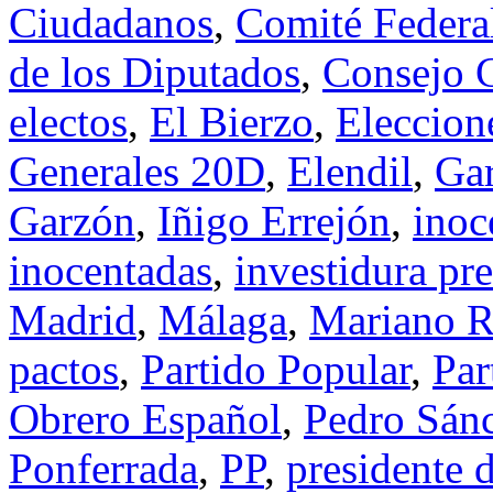
Ciudadanos
,
Comité Federa
de los Diputados
,
Consejo C
electos
,
El Bierzo
,
Eleccion
Generales 20D
,
Elendil
,
Ga
Garzón
,
Iñigo Errejón
,
inoc
inocentadas
,
investidura pr
Madrid
,
Málaga
,
Mariano R
pactos
,
Partido Popular
,
Par
Obrero Español
,
Pedro Sán
Ponferrada
,
PP
,
presidente 