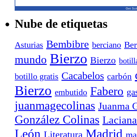
Get Scri
Nube de etiquetas
Bembibre
Ber
Asturias
berciano
Bierzo
mundo
Bierzo
botil
Cacabelos
carbón
botillo gratis
Bierzo
Fabero
ga
embutido
juanmagecolinas
Juanma G
González Colinas
Laciana
Madrid
León
Literatura
ma