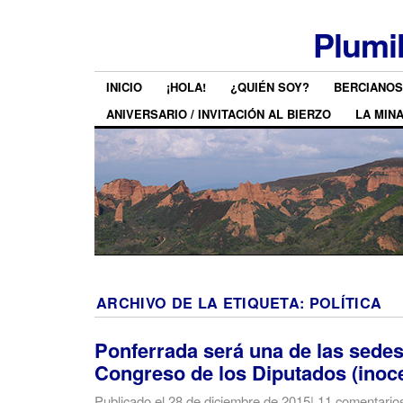
Plumi
INICIO
¡HOLA!
¿QUIÉN SOY?
BERCIANOS
ANIVERSARIO / INVITACIÓN AL BIERZO
LA MIN
ARCHIVO DE LA ETIQUETA:
POLÍTICA
Ponferrada será una de las sedes
Congreso de los Diputados (inoc
Publicado el
28 de diciembre de 2015
|
11 comentario