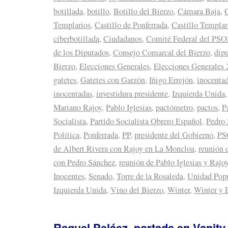
botillada
,
botillo
,
Botillo del Bierzo
,
Cámara Baja
,
C
Templarios
,
Castillo de Ponferrada
,
Castillo Templar
ciberbotillada
,
Ciudadanos
,
Comité Federal del PS
de los Diputados
,
Consejo Comarcal del Bierzo
,
dipu
Bierzo
,
Elecciones Generales
,
Elecciones Generales
gatetes
,
Gatetes con Garzón
,
Iñigo Errejón
,
inocenta
inocentadas
,
investidura presidente
,
Izquierda Unida
Mariano Rajoy
,
Pablo Iglesias
,
pactómetro
,
pactos
,
P
Socialista
,
Partido Socialista Obrero Español
,
Pedro
Política
,
Ponferrada
,
PP
,
presidente del Gobierno
,
PS
de Albert Rivera con Rajoy en La Moncloa
,
reunión 
con Pedro Sánchez
,
reunión de Pablo Iglesias y Raj
Inocentes
,
Senado
,
Torre de la Rosaleda
,
Unidad Popu
Izquierda Unida
,
Vino del Bierzo
,
Winter
,
Winter y 
Raquel Peláez, portada en Vanity 