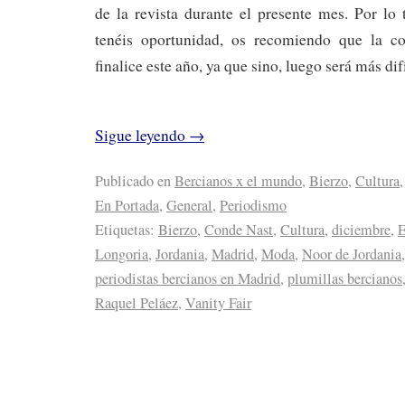
de la revista durante el presente mes. Por lo t
tenéis oportunidad, os recomiendo que la c
finalice este año, ya que sino, luego será más dif
Sigue leyendo
→
Publicado en
Bercianos x el mundo
,
Bierzo
,
Cultura
,
En Portada
,
General
,
Periodismo
Etiquetas:
Bierzo
,
Conde Nast
,
Cultura
,
diciembre
,
E
Longoria
,
Jordania
,
Madrid
,
Moda
,
Noor de Jordania
periodistas bercianos en Madrid
,
plumillas bercianos
Raquel Peláez
,
Vanity Fair