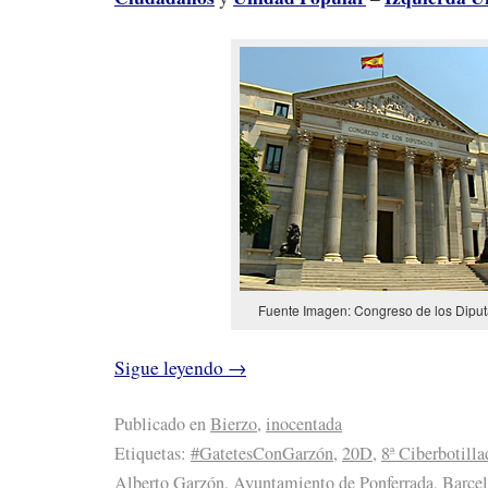
Fuente Imagen: Congreso de los Dipu
Sigue leyendo
→
Publicado en
Bierzo
,
inocentada
Etiquetas:
#GatetesConGarzón
,
20D
,
8ª Ciberbotilla
Alberto Garzón
,
Ayuntamiento de Ponferrada
,
Barce