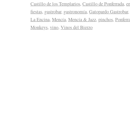
Castillo de los Templarios
,
Castillo de Ponferrada
,
e
fiestas
,
gastrobar
,
gastronomía
,
Gatopardo Gastrobar
La Encina
,
Mencía
,
Mencía & Jazz
,
pinchos
,
Ponferr
Monkeys
,
vino
,
Vinos del Bierzo