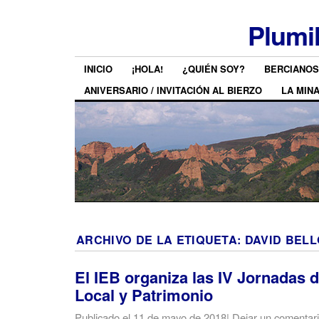
Plumi
INICIO
¡HOLA!
¿QUIÉN SOY?
BERCIANOS
ANIVERSARIO / INVITACIÓN AL BIERZO
LA MIN
ARCHIVO DE LA ETIQUETA:
DAVID BELL
El IEB organiza las IV Jornadas d
Local y Patrimonio
Publicado el
11 de mayo de 2018
|
Dejar un comentar