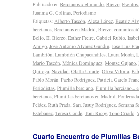
Publicado en
Bercianos x el mundo
,
Bierzo
,
Eventos
,
Juanma G. Colinas
,
Periodismo
Etiquetas:
Alberto Tascón
,
Alexa López
,
Beatriz Álv
bercianos
,
Bercianos en Madrid
,
Bierzo
,
comunicaci
Bello
,
El Bierzo
,
Esther Freire
,
Gabriel Rubio
,
Isabe
Amigo
,
José Antonio Álvarez Gundín
,
José Luís Pra
Lambrión
,
Lambrión Chupacandiles
,
Laura Morán
,
L
Mario Tascón
,
Mónica Dominguez
,
Montse Gujano
,
Quiroga
,
Navidad
,
Olalla Uriarte
,
Oliva Viloria
,
Pab
Pablo Morán
,
Pacho Rodríguez
,
Patricia García Fran
Periodistas
,
Plumilla berciano
,
Plumilla berciano... 
bercianos
,
Plumillas bercianos en Madrid
,
Ponferrada
Peláez
,
Ruth Prada
,
Sara Jusuy Rodríguez
,
Semana S
Estébanez
,
Teresa Conde
,
Toñi Ricoy
,
Toño Criado
,
V
Cuarto Encuentro de Plumillas B