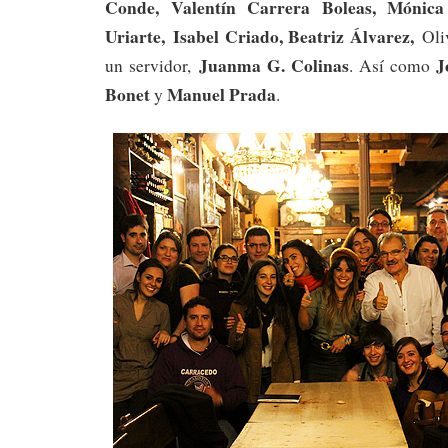
Conde, Valentín Carrera Boleas, Mónica
Uriarte,
Isabel Criado, Beatriz Álvarez,
Oli
Juanma G. Colinas
J
un servidor,
. Así como
Bonet
Manuel Prada
y
.