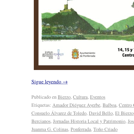
Sigue leyendo
→
Publicado en
Bierzo
,
Cultura
,
Eventos
Etiquetas:
Amador Diéguez Ayerbe
,
Balboa
,
Centro 
Consuelo Álvarez de Toledo
,
David Bello
,
El Bierzo
Bercianos
,
Jornadas Historia Local y Patrimonio
,
Jos
Juanma G. Colinas
,
Ponferrada
,
Toño Criado