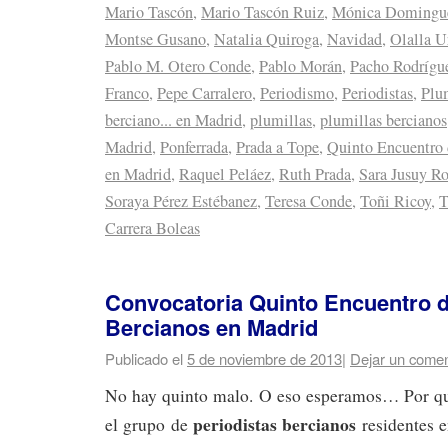
Mario Tascón
,
Mario Tascón Ruiz
,
Mónica Domingu
Montse Gusano
,
Natalia Quiroga
,
Navidad
,
Olalla U
Pablo M. Otero Conde
,
Pablo Morán
,
Pacho Rodrígu
Franco
,
Pepe Carralero
,
Periodismo
,
Periodistas
,
Plu
berciano... en Madrid
,
plumillas
,
plumillas bercianos
Madrid
,
Ponferrada
,
Prada a Tope
,
Quinto Encuentro 
en Madrid
,
Raquel Peláez
,
Ruth Prada
,
Sara Jusuy R
Soraya Pérez Estébanez
,
Teresa Conde
,
Toñi Ricoy
,
T
Carrera Boleas
Convocatoria Quinto Encuentro d
Bercianos en Madrid
Publicado el
5 de noviembre de 2013
|
Dejar un comen
No hay quinto malo. O eso esperamos… Por qu
periodistas bercianos
el grupo de
residentes 