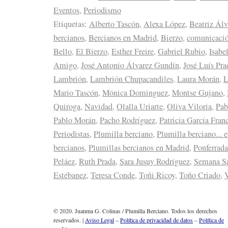
Eventos
,
Periodismo
Etiquetas:
Alberto Tascón
,
Alexa López
,
Beatriz Álv
bercianos
,
Bercianos en Madrid
,
Bierzo
,
comunicaci
Bello
,
El Bierzo
,
Esther Freire
,
Gabriel Rubio
,
Isabe
Amigo
,
José Antonio Álvarez Gundín
,
José Luís Pra
Lambrión
,
Lambrión Chupacandiles
,
Laura Morán
,
L
Mario Tascón
,
Mónica Dominguez
,
Montse Gujano
,
Quiroga
,
Navidad
,
Olalla Uriarte
,
Oliva Viloria
,
Pab
Pablo Morán
,
Pacho Rodríguez
,
Patricia García Fran
Periodistas
,
Plumilla berciano
,
Plumilla berciano... 
bercianos
,
Plumillas bercianos en Madrid
,
Ponferrada
Peláez
,
Ruth Prada
,
Sara Jusuy Rodríguez
,
Semana S
Estébanez
,
Teresa Conde
,
Toñi Ricoy
,
Toño Criado
,
V
© 2020. Juanma G. Colinas / Plumilla Berciano. Todos los derechos
reservados. |
Aviso Legal
–
Política de privacidad de datos
–
Política de