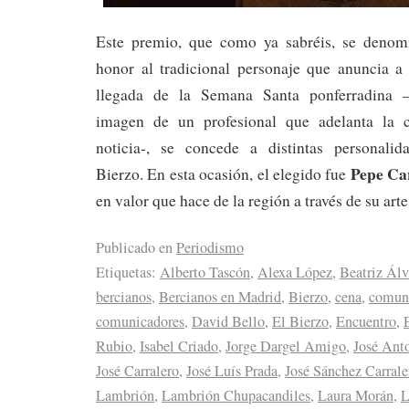
Este premio, que como ya sabréis, se denom
honor al tradicional personaje que anuncia 
llegada de la Semana Santa ponferradina –
imagen de un profesional que adelanta la 
noticia-, se concede a distintas personalid
Pepe Ca
Bierzo. En esta ocasión, el elegido fue
en valor que hace de la región a través de su art
Publicado en
Periodismo
Etiquetas:
Alberto Tascón
,
Alexa López
,
Beatriz Álv
bercianos
,
Bercianos en Madrid
,
Bierzo
,
cena
,
comun
comunicadores
,
David Bello
,
El Bierzo
,
Encuentro
,
Rubio
,
Isabel Criado
,
Jorge Dargel Amigo
,
José Ant
José Carralero
,
José Luís Prada
,
José Sánchez Carrale
Lambrión
,
Lambrión Chupacandiles
,
Laura Morán
,
L