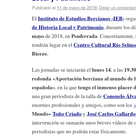
Publicado el
11 de mayo de 2018
|
Dejar un comentar
Instituto de Estudios Bercianos -IEB-
El
orga
de Historia Local y Patrimonio
, durante los d
mayo
Ponferrada
de 2018, en
. Concretamente, 
Centro Cultural Río Selmo
tendrán lugar en el
Bierzo
.
lunes 14
19.3
Las jornadas se iniciarán el
, a las
redonda «Aportación berciana al mundo de 
española»
tengo el inmenso placer 
, en la que
Consuelo Álva
una gran periodista de la talla de
enormes profesionales y amigos, como son los
Mundo»
Toño Criado
José Carlos Gallardo
y
intervención se sumarán unos breves vídeos de o
periodistas que no podrán estar físicamente.