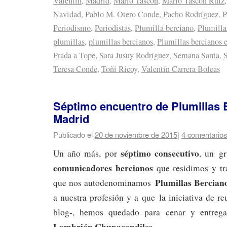
Valentín
,
Madrid
,
Mario Tascón
,
Mario Tascón Ruiz
Navidad
,
Pablo M. Otero Conde
,
Pacho Rodríguez
,
P
Periodismo
,
Periodistas
,
Plumilla berciano
,
Plumilla
plumillas
,
plumillas bercianos
,
Plumillas bercianos 
Prada a Tope
,
Sara Jusuy Rodríguez
,
Semana Santa
,
S
Teresa Conde
,
Toñi Ricoy
,
Valentín Carrera Boleas
Séptimo encuentro de Plumillas 
Madrid
Publicado el
20 de noviembre de 2015
|
4 comentarios
séptimo consecutivo
Un año más, por
, un g
comunicadores bercianos
que residimos y t
Plumillas Bercia
que nos autodenominamos
a nuestra profesión y a que la iniciativa de re
blog-, hemos quedado para cenar y entrega
Lambrión Chupacandiles
.