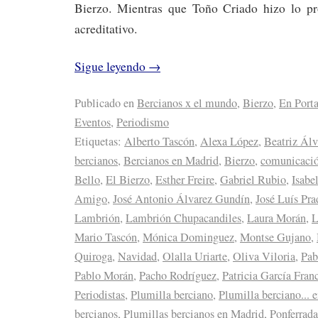
Bierzo. Mientras que Toño Criado hizo lo p
acreditativo.
Sigue leyendo
→
Publicado en
Bercianos x el mundo
,
Bierzo
,
En Port
Eventos
,
Periodismo
Etiquetas:
Alberto Tascón
,
Alexa López
,
Beatriz Álv
bercianos
,
Bercianos en Madrid
,
Bierzo
,
comunicaci
Bello
,
El Bierzo
,
Esther Freire
,
Gabriel Rubio
,
Isabe
Amigo
,
José Antonio Álvarez Gundín
,
José Luís Pra
Lambrión
,
Lambrión Chupacandiles
,
Laura Morán
,
L
Mario Tascón
,
Mónica Dominguez
,
Montse Gujano
,
Quiroga
,
Navidad
,
Olalla Uriarte
,
Oliva Viloria
,
Pab
Pablo Morán
,
Pacho Rodríguez
,
Patricia García Fran
Periodistas
,
Plumilla berciano
,
Plumilla berciano... 
bercianos
,
Plumillas bercianos en Madrid
,
Ponferrada