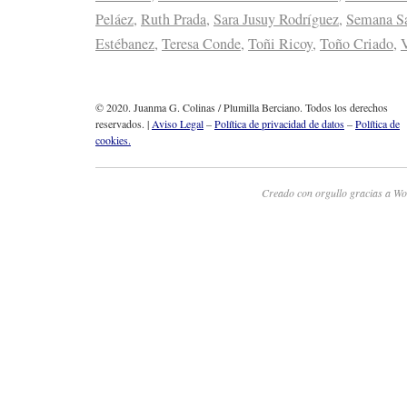
Peláez
,
Ruth Prada
,
Sara Jusuy Rodríguez
,
Semana S
Estébanez
,
Teresa Conde
,
Toñi Ricoy
,
Toño Criado
,
V
© 2020. Juanma G. Colinas / Plumilla Berciano. Todos los derechos
reservados. |
Aviso Legal
–
Política de privacidad de datos
–
Política de
cookies.
Creado con orgullo gracias a Wo