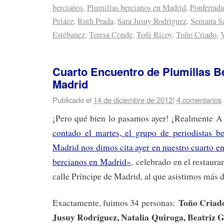
bercianos
,
Plumillas bercianos en Madrid
,
Ponferrada
Peláez
,
Ruth Prada
,
Sara Jusuy Rodríguez
,
Semana S
Estébanez
,
Teresa Conde
,
Toñi Ricoy
,
Toño Criado
,
V
Cuarto Encuentro de Plumillas B
Madrid
Publicado el
14 de diciembre de 2012
|
4 comentarios
¡Pero qué bien lo pasamos ayer! ¡Realmente 
contado el martes, el grupo de periodistas be
Madrid nos dimos cita ayer en nuestro cuarto e
bercianos en Madrid»
, celebrado en el restaura
calle Príncipe de Madrid, al que asistimos más d
Toño Criado
Exactamente, fuimos 34 personas:
Jusuy Rodríguez, Natalia Quiroga, Beatriz G