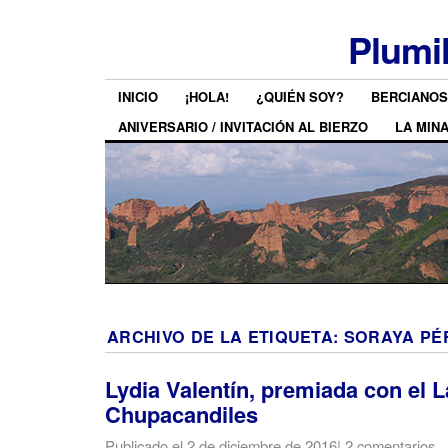
Plumi
INICIO
¡HOLA!
¿QUIÉN SOY?
BERCIANOS
ANIVERSARIO / INVITACIÓN AL BIERZO
LA MIN
ARCHIVO DE LA ETIQUETA:
SORAYA PÉ
Lydia Valentín, premiada con el 
Chupacandiles
Publicado el
2 de diciembre de 2016
|
2 comentarios