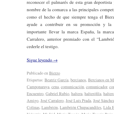
reconocer el palmarés de esta gran deportista
nombre de la comarca a las principales compet
como el hecho de que siempre tenga el Bier
ayude a contribuir en su promoción y la 
importante llevar la marca España, la marca
Carralero, anterior premiado con el “Lambri
cederle el testigo.
Sigue leyendo
→
Publicado en
Bierzo
Etiquetas:
Beatriz García
,
bercianos
,
Bercianos en M
Camponaraya
,
cena
,
comunicación
,
comunicador
,
co
Encuentro
,
Gabriel Rubio
,
haltera
,
halterófila
,
haltero
Amigo
,
José Carralero
,
José Luís Prada
,
José Sánchez
Colinas
,
Lambrión
,
Lambrión Chupacandiles
,
Lida 