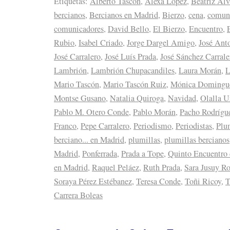
Etiquetas:
Alberto Tascón
,
Alexa López
,
Beatriz Álv
bercianos
,
Bercianos en Madrid
,
Bierzo
,
cena
,
comun
comunicadores
,
David Bello
,
El Bierzo
,
Encuentro
,
Rubio
,
Isabel Criado
,
Jorge Dargel Amigo
,
José Ant
José Carralero
,
José Luís Prada
,
José Sánchez Carrale
Lambrión
,
Lambrión Chupacandiles
,
Laura Morán
,
L
Mario Tascón
,
Mario Tascón Ruiz
,
Mónica Domingu
Montse Gusano
,
Natalia Quiroga
,
Navidad
,
Olalla U
Pablo M. Otero Conde
,
Pablo Morán
,
Pacho Rodrígu
Franco
,
Pepe Carralero
,
Periodismo
,
Periodistas
,
Plu
berciano... en Madrid
,
plumillas
,
plumillas bercianos
Madrid
,
Ponferrada
,
Prada a Tope
,
Quinto Encuentro 
en Madrid
,
Raquel Peláez
,
Ruth Prada
,
Sara Jusuy R
Soraya Pérez Estébanez
,
Teresa Conde
,
Toñi Ricoy
,
T
Carrera Boleas