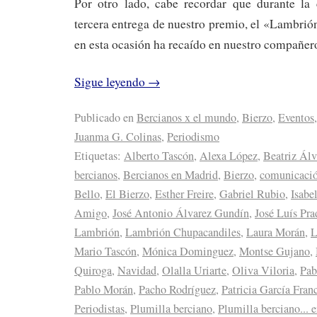
Por otro lado, cabe recordar que durante la
tercera entrega de nuestro premio, el «Lambri
en esta ocasión ha recaído en nuestro compañe
Sigue leyendo
→
Publicado en
Bercianos x el mundo
,
Bierzo
,
Eventos
,
Juanma G. Colinas
,
Periodismo
Etiquetas:
Alberto Tascón
,
Alexa López
,
Beatriz Álv
bercianos
,
Bercianos en Madrid
,
Bierzo
,
comunicaci
Bello
,
El Bierzo
,
Esther Freire
,
Gabriel Rubio
,
Isabe
Amigo
,
José Antonio Álvarez Gundín
,
José Luís Pra
Lambrión
,
Lambrión Chupacandiles
,
Laura Morán
,
L
Mario Tascón
,
Mónica Dominguez
,
Montse Gujano
,
Quiroga
,
Navidad
,
Olalla Uriarte
,
Oliva Viloria
,
Pab
Pablo Morán
,
Pacho Rodríguez
,
Patricia García Fran
Periodistas
,
Plumilla berciano
,
Plumilla berciano... 