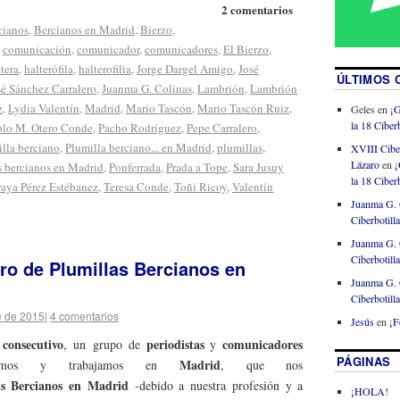
2 comentarios
cianos
,
Bercianos en Madrid
,
Bierzo
,
,
comunicación
,
comunicador
,
comunicadores
,
El Bierzo
,
tera
,
halterófila
,
halterofilia
,
Jorge Dargel Amigo
,
José
ÚLTIMOS 
sé Sánchez Carralero
,
Juanma G. Colinas
,
Lambrión
,
Lambrión
z
,
Lydia Valentín
,
Madrid
,
Mario Tascón
,
Mario Tascón Ruiz
,
Geles
en
¡G
la 18 Ciberb
blo M. Otero Conde
,
Pacho Rodríguez
,
Pepe Carralero
,
lla berciano
,
Plumilla berciano... en Madrid
,
plumillas
,
XVIII Cibe
Lázaro
en
¡
s bercianos en Madrid
,
Ponferrada
,
Prada a Tope
,
Sara Jusuy
la 18 Ciberb
raya Pérez Estébanez
,
Teresa Conde
,
Toñi Ricoy
,
Valentín
Juanma G. 
Ciberbotill
Juanma G. 
Ciberbotill
ro de Plumillas Bercianos en
Juanma G. 
Ciberbotill
e de 2015
|
4 comentarios
Jesús
en
¡F
 consecutivo
periodistas
comunicadores
, un grupo de
y
PÁGINAS
Madrid
imos y trabajamos en
, que nos
as Bercianos en Madrid
-debido a nuestra profesión y a
¡HOLA!