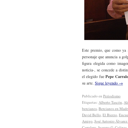
Este premio, que como ya s
personaje que anuncia a gol
figura elegida como image
noticia-, se concede a disti
Pepe Carral
el elegido fue
su arte.
Sigue leyendo
→
Publicado en
Periodismo
Etiquetas:
Alberto Tascón
,
Al
bercianos
,
Bercianos en Madr
David Bello
,
El Bierzo
,
Encue
Amigo
,
José Antonio Álvare
Carralero
,
Juanma G. Colinas