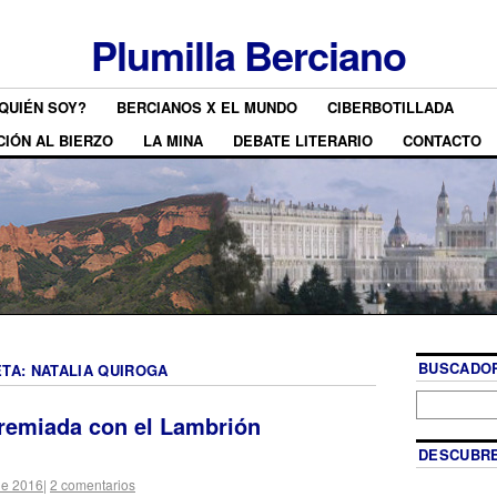
Plumilla Berciano
QUIÉN SOY?
BERCIANOS X EL MUNDO
CIBERBOTILLADA
CIÓN AL BIERZO
LA MINA
DEBATE LITERARIO
CONTACTO
BUSCADOR
ETA:
NATALIA QUIROGA
premiada con el Lambrión
DESCUBRE
de 2016
|
2 comentarios