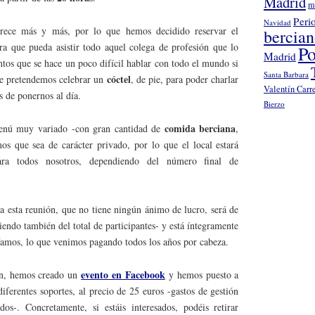
Madrid
m
Peri
Navidad
rece más y más, por lo que hemos decidido reservar el
bercia
a que pueda asistir todo aquel colega de profesión que lo
Po
Madrid
tos que se hace un poco difícil hablar con todo el mundo si
Santa Barbara
cóctel
ue pretendemos celebrar un
, de pie, para poder charlar
Valentín Carr
s de ponernos al día.
Bierzo
comida berciana
menú muy variado -con gran cantidad de
,
s que sea de carácter privado, por lo que el local estará
ara todos nosotros, dependiendo del número final de
a a esta reunión, que no tiene ningún ánimo de lucro, será de
endo también del total de participantes- y está íntegramente
 Vamos, lo que venimos pagando todos los años por cabeza.
evento en Facebook
ión, hemos creado un
y hemos puesto a
diferentes soportes, al precio de 25 euros -gastos de gestión
dos-. Concretamente, si estáis interesados, podéis retirar