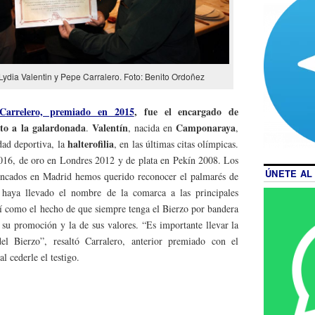
ydia Valentin y Pepe Carralero. Foto: Benito Ordoñez
-Carrelero, premiado en 2015
, fue el encargado de
nto a la galardonada
Valentín
Camponaraya
.
, nacida en
,
halterofilia
dad deportiva, la
, en las últimas citas olímpicas.
016, de oro en Londres 2012 y de plata en Pekín 2008. Los
ÚNETE AL
incados en Madrid hemos querido reconocer el palmarés de
 haya llevado el nombre de la comarca a las principales
í como el hecho de que siempre tenga el Bierzo por bandera
 su promoción y la de sus valores. “Es importante llevar la
l Bierzo”, resaltó Carralero, anterior premiado con el
 cederle el testigo.