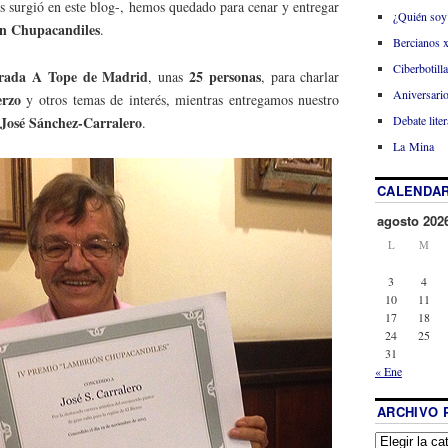
os surgió en este blog-, hemos quedado para cenar y entregar
¿Quién soy
n Chupacandiles
.
Bercianos 
Ciberbotill
rada A Tope de Madrid
25 personas
, unas
, para charlar
Aniversario
erzo
y otros temas de interés, mientras entregamos nuestro
Debate liter
José Sánchez-Carralero
.
La Mina
CALENDAR
agosto 202
L
M
3
4
10
11
17
18
24
25
31
« Ene
ARCHIVO 