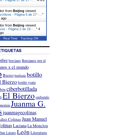
itor from
Beijing
viewed
rchivos - Página 5 de 17 -…
"
s ago
itor from
Beijing
viewed
vos - Página 2 de 19 -…
"
4
ago
t
Real Time
Tracking ON
ETIQUETAS
ibre
Bercianos por el
berciano
anos x el mundo
o
botillo
Bierzo
botillada
l Bierzo
botillo gratis
ciberbotillada
rbón
El Bierzo
n
embutido
Juanma G.
onomía
s
juanmagecolinas
Juan Manuel
ález Colinas
olinas
Laciana
La Moncloa
León
Literatura
San Lázaro