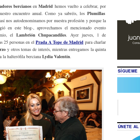
adores
bercianos
Madrid
en
hemos vuelto a celebrar, por
Plumillas
nuestro encuentro anual. Como ya sabréis, los
 así nos autodenominamos por nuestra profesión y porque la
urgió en este blog-, aprovechamos el mencionado evento
Lambrión Chupacandiles
emio, el
. Ayer jueves, 1 de
Prada A Tope de Madrid
as 25 personas en el
para charlar
erzo
y otros temas de interés, mientras entregamos la quinta
Lydia Valentín
a la halterófila berciana
.
SÍGUEME
ÚNETE AL