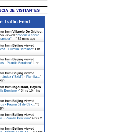
CIA DE VISITANTES
e Traffic Feed
itor from
Villarejo De Orbigo,
eon
viewed "
Ponencia sobre
el tambor",…
"
52 mins ago
itor from
Beijing
viewed
ivos - Plumilla Berciano
"
1 hr
itor from
Beijing
viewed
s - Plumilla Berciano
"
1 hr
itor from
Beijing
viewed
rnández ("BxM") - Plumilla…
"
ago
itor from
Ingolstadt, Bayern
lla Berciano -
"
3 hrs 10 mins
itor from
Beijing
viewed
vos - Página 61 de 85 -…
"
3
ago
itor from
Beijing
viewed
os - Plumilla Berciano
"
4 hrs 2
itor from
Beijing
viewed
s - Página 17 de 17 -…
"
4 hrs