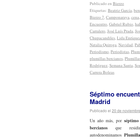
Publicado en
Bierzo
Etiquetas:
Beatriz García
,
ber
Bierzo 7
,
Camponaraya
,
cena
Encuentro
,
Gabriel Rubio
,
hal
Carralero
,
José Luís Prada
,
Jo
Chupacandiles
,
Lida Enríque
Natalia Quiroga
,
Navidad
,
Pa
Periodismo
,
Periodistas
,
Plumi
plumillas bercianos
,
Plumilla
Rodríguez
,
Semana Santa
,
So
Carrera Boleas
Séptimo encuent
Madrid
Publicado el
20 de noviembr
séptimo
Un año más, por
bercianos
que resid
Plumill
autodenominamos