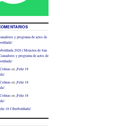
COMENTARIOS
anadores y programa de actos de
otillada!
rbotillada 2026 | Moncloa de San
Ganadores y programa de actos de
otillada!
Colinas
en
¡Feliz 18
ada!
Colinas
en
¡Feliz 18
ada!
Colinas
en
¡Feliz 18
ada!
eliz 18 Ciberbotillada!