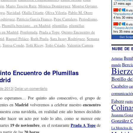
17 mins ago
cón
,
Mario Tascón Ruiz
,
Mónica Dominguez
,
Montse Gujano
,
A vis
oga
,
Navidad
,
Olalla Uriarte
,
Oliva Viloria
,
Pablo M. Otero
"
Periodismo A
4 hrs 30 min
Rodríguez
,
Patricia García Franco
,
Pepe Carralero
,
Periodismo
,
A vis
,
Plumilla berciano... en Madrid
,
plumillas
,
plumillas
"
Toreno Archi
s en Madrid
,
Ponferrada
,
Prada a Tope
,
Quinto Encuentro de
hrs 35 mins 
Get Scrip
rid
,
Raquel Peláez
,
Ruth Prada
,
Sara Jusuy Rodríguez
,
Semana
z
,
Teresa Conde
,
Toñi Ricoy
,
Toño Criado
,
Valentín Carrera
NUBE DE 
Bemb
Asturias
Berci
mundo
Bierz
into Encuentro de Plumillas
Botillo de
drid
Cacabelos
ca
 de 2013
|
Dejar un comentario
comunicació
o esperamos… Por quinto año consecutivo, el grupo de
Fabero
gastr
Madrid
encuentro
entes en
volveremos a celebrar nuestro
Colina
nuestra cena navideña, en realidad este año hemos decidido
Juanma Gonz
oder hacer un acto por todo lo alto, como se merece este
González C
19 de noviembre
Prada A Tope
 martes
, en el restaurante
de
La Moncloa de 
20 horas
 a partir de las
.