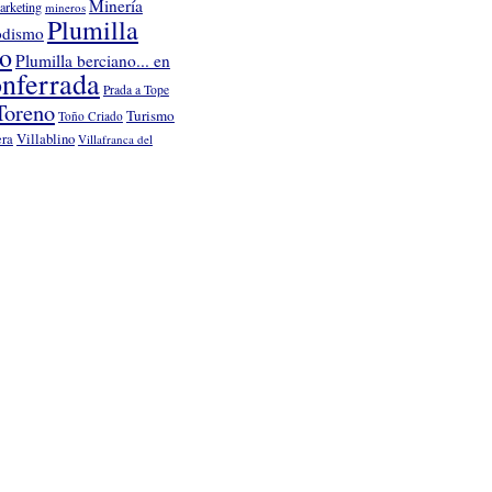
Minería
arketing
mineros
Plumilla
odismo
no
Plumilla berciano... en
nferrada
Prada a Tope
Toreno
Turismo
Toño Criado
Villablino
era
Villafranca del