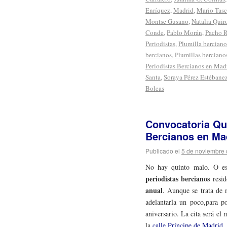
Enríquez
,
Madrid
,
Mario Tas
Montse Gusano
,
Natalia Quir
Conde
,
Pablo Morán
,
Pacho 
Periodistas
,
Plumilla berciano
bercianos
,
Plumillas berciano
Periodistas Bercianos en Mad
Santa
,
Soraya Pérez Estébane
Boleas
Convocatoria Qu
Bercianos en Ma
Publicado el
5 de noviembre
No hay quinto malo. O es
periodistas bercianos
resid
anual
. Aunque se trata de 
adelantarla un poco,para p
aniversario. La cita será el
la
calle Príncipe de Madrid
,