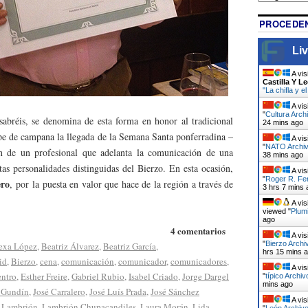
PROCEDEN
Liv
A vis
Castilla Y L
"La chifla y 
A vis
"
Cultura Arch
abréis, se denomina de esta forma en honor al tradicional
24 mins ago
pe de campana la llegada de la Semana Santa ponferradina –
A vis
"
NATO Archivo
n de un profesional que adelanta la comunicación de una
38 mins ago
ntas personalidades distinguidas del Bierzo. En esta ocasión,
A vis
"
Roger R. Fe
ero
, por la puesta en valor que hace de la región a través de
3 hrs 7 mins 
A vis
viewed "
Plumi
ago
4 comentarios
A vis
"
Bierzo Archi
exa López
,
Beatriz Álvarez
,
Beatriz García
,
hrs 15 mins 
id
,
Bierzo
,
cena
,
comunicación
,
comunicador
,
comunicadores
,
A vis
ntro
,
Esther Freire
,
Gabriel Rubio
,
Isabel Criado
,
Jorge Dargel
"
típico Archiv
mins ago
z Gundín
,
José Carralero
,
José Luís Prada
,
José Sánchez
A vis
,
Lambrión
,
Lambrión Chupacandiles
,
Laura Morán
,
Lida
"
León Archivo