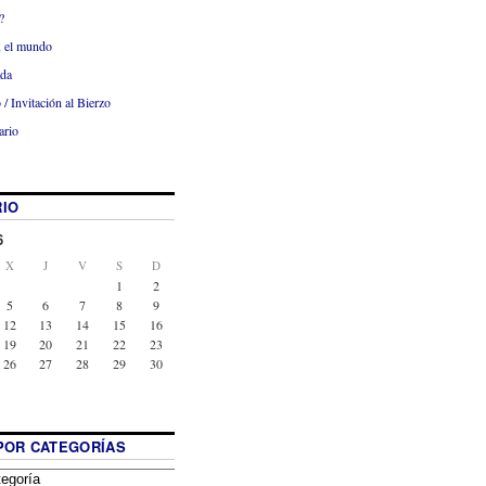
?
x el mundo
ada
 / Invitación al Bierzo
ario
IO
6
X
J
V
S
D
1
2
5
6
7
8
9
12
13
14
15
16
19
20
21
22
23
26
27
28
29
30
POR CATEGORÍAS